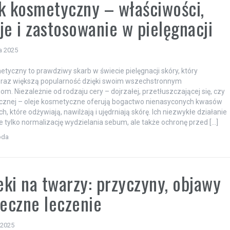
k kosmetyczny – właściwości,
je i zastosowanie w pielęgnacji
a 2025
etyczny to prawdziwy skarb w świecie pielęgnacji skóry, który
raz większą popularność dzięki swoim wszechstronnym
om. Niezależnie od rodzaju cery – dojrzałej, przetłuszczającej się, czy
cznej – oleje kosmetyczne oferują bogactwo nienasyconych kwasów
, które odżywiają, nawilżają i ujędrniają skórę. Ich niezwykłe działanie
e tylko normalizację wydzielania sebum, ale także ochronę przed […]
oda
ki na twarzy: przyczyny, objawy
teczne leczenie
 2025