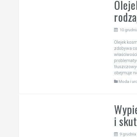
Oleje
rodza
10 grudni
Olejek kosm
zdobywa co
właściwości
problematy
tłuszczowych
obejmuje ni
Moda i ur
Wypie
i sku
9 grudnia