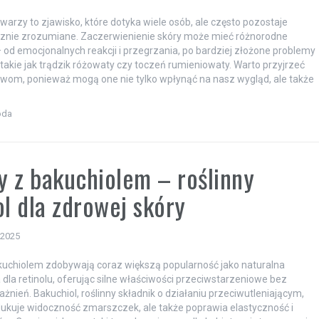
twarzy to zjawisko, które dotyka wiele osób, ale często pozostaje
cznie zrozumiane. Zaczerwienienie skóry może mieć różnorodne
 od emocjonalnych reakcji i przegrzania, po bardziej złożone problemy
takie jak trądzik różowaty czy toczeń rumieniowaty. Warto przyjrzeć
awom, ponieważ mogą one nie tylko wpłynąć na nasz wygląd, ale także
oda
 z bakuchiolem – roślinny
ol dla zdrowej skóry
 2025
uchiolem zdobywają coraz większą popularność jako naturalna
 dla retinolu, oferując silne właściwości przeciwstarzeniowe bez
ażnień. Bakuchiol, roślinny składnik o działaniu przeciwutleniającym,
edukuje widoczność zmarszczek, ale także poprawia elastyczność i