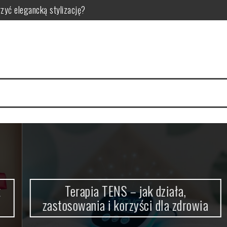
rzyć elegancką stylizację?
 korzyści dla zdrowia
ści i zastosowanie w pielęgnacji
elęgnacji i efektach?
ciwości, zastosowanie i bezpieczeństwo
ozszerzonych porów?
Terapia TENS – jak działa,
zastosowania i korzyści dla zdrowia