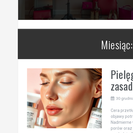
Miesiąc
Pielę
zasad
30 grudni
Cera przetł
objawy potr
Nadmierne w
porów oraz 