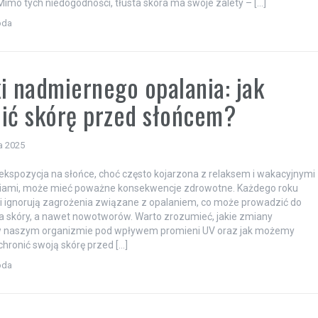
Mimo tych niedogodności, tłusta skóra ma swoje zalety – […]
oda
i nadmiernego opalania: jak
ić skórę przed słońcem?
a 2025
kspozycja na słońce, choć często kojarzona z relaksem i wakacyjnymi
ami, może mieć poważne konsekwencje zdrowotne. Każdego roku
zi ignorują zagrożenia związane z opalaniem, co może prowadzić do
 skóry, a nawet nowotworów. Warto zrozumieć, jakie zmiany
 naszym organizmie pod wpływem promieni UV oraz jak możemy
chronić swoją skórę przed […]
oda