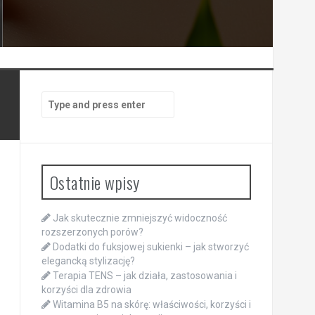
Search
for:
Ostatnie wpisy
Jak skutecznie zmniejszyć widoczność
rozszerzonych porów?
Dodatki do fuksjowej sukienki – jak stworzyć
elegancką stylizację?
Terapia TENS – jak działa, zastosowania i
korzyści dla zdrowia
Witamina B5 na skórę: właściwości, korzyści i