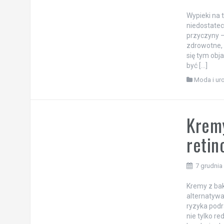
Wypieki na 
niedostate
przyczyny –
zdrowotne, 
się tym obj
być […]
Moda i ur
Kremy
retin
7 grudnia
Kremy z bak
alternatywa
ryzyka podr
nie tylko r