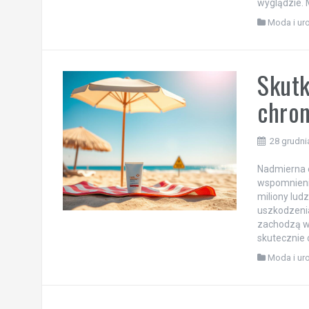
wyglądzie. 
Moda i ur
Skutk
chron
28 grudni
Nadmierna e
wspomnieni
miliony lud
uszkodzenia
zachodzą w
skutecznie 
Moda i ur