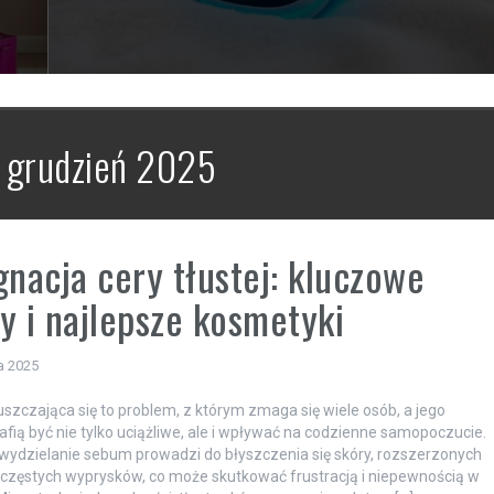
:
grudzień 2025
gnacja cery tłustej: kluczowe
y i najlepsze kosmetyki
a 2025
uszczająca się to problem, z którym zmaga się wiele osób, a jego
afią być nie tylko uciążliwe, ale i wpływać na codzienne samopoczucie.
ydzielanie sebum prowadzi do błyszczenia się skóry, rozszerzonych
częstych wyprysków, co może skutkować frustracją i niepewnością w