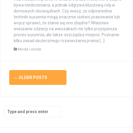
bywa niedoceniana, a jednak odgrywa kluczową rolę w
domowych obowiązkach. Czy wiesz, że odpowiednie
techniki suszenia mogą znacznie ułatwić prasowanie lub
wręcz sprawić, że stanie się ono zbędne? Właściwe
wieszanie odzieży na wieszakach nie tylko przyspiesza
proces suszenia, ale także oszczędza miejsce. Poznanie
kilku zasad skutecznego rozwieszania prania […]
Moda i uroda
Posts
←
OLDER POSTS
navigation
Search
for: