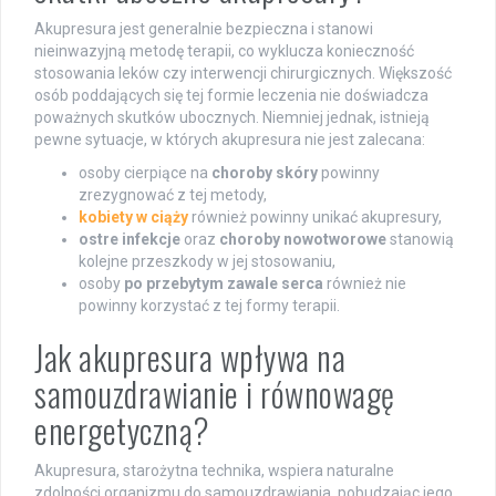
Akupresura jest generalnie bezpieczna i stanowi
nieinwazyjną metodę terapii, co wyklucza konieczność
stosowania leków czy interwencji chirurgicznych. Większość
osób poddających się tej formie leczenia nie doświadcza
poważnych skutków ubocznych. Niemniej jednak, istnieją
pewne sytuacje, w których akupresura nie jest zalecana:
osoby cierpiące na
choroby skóry
powinny
zrezygnować z tej metody,
kobiety w ciąży
również powinny unikać akupresury,
ostre infekcje
oraz
choroby nowotworowe
stanowią
kolejne przeszkody w jej stosowaniu,
osoby
po przebytym zawale serca
również nie
powinny korzystać z tej formy terapii.
Jak akupresura wpływa na
samouzdrawianie i równowagę
energetyczną?
Akupresura, starożytna technika, wspiera naturalne
zdolności organizmu do samouzdrawiania, pobudzając jego