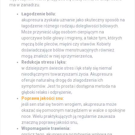
ma w zanadrzu.
Łagodzenie bólu:
akupresura zyskała uznanie jako skuteczny sposób na
łagodzenie różnego rodzaju dolegliwości bólowych.
Może przynieść ulgę osobom cierpiącym na
uporczywe bóle głowy i migreny, a także tym, których
męczą bóle pleców, mięśni czy stawów. Kobiety
doświadczające bólów menstruacyjnych również
mogą znaleźć w niej sprzymierzeńca,
Redukcja stresu i lęku:
w dzisiejszym świecie stres i lęk stały się niemal
nieodłącznymi towarzyszami życia. Akupresura
oferuje naturalną drogę do złagodzenia ich
symptomów. Jest to prosta i dostępna metoda na
głęboki relaks i odprężenie,
Poprawa jakości snu
:
jeśli sen stał się twoim wrogiem, akupresura może
okazać się pomocnym narzędziem w walce o spokojne
noce. Wielu praktykujących ją regularnie zauważa
znaczną poprawę jakości snu,
Wspomaganie trawienia:
oprócz tego, akupresura pozytywnie wpływa na