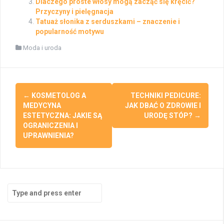
Dlaczego proste włosy mogą zacząć się kręcić?
Przyczyny i pielęgnacja
Tatuaż słonika z serduszkami – znaczenie i
popularność motywu
Moda i uroda
Post
←
KOSMETOLOG A
TECHNIKI PEDICURE:
navigation
MEDYCYNA
JAK DBAĆ O ZDROWIE I
ESTETYCZNA: JAKIE SĄ
URODĘ STÓP?
→
OGRANICZENIA I
UPRAWNIENIA?
Search
for: