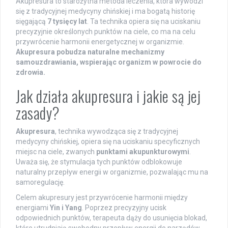
Akupresura to starożytna metoda leczenia, która wywodzi
się z tradycyjnej medycyny chińskiej i ma bogatą historię
sięgającą
7 tysięcy lat
. Ta technika opiera się na uciskaniu
precyzyjnie określonych punktów na ciele, co ma na celu
przywrócenie harmonii energetycznej w organizmie.
Akupresura pobudza naturalne mechanizmy
samouzdrawiania, wspierając organizm w powrocie do
zdrowia.
Jak działa akupresura i jakie są jej
zasady?
Akupresura
, technika wywodząca się z tradycyjnej
medycyny chińskiej, opiera się na uciskaniu specyficznych
miejsc na ciele, zwanych
punktami akupunkturowymi
.
Uważa się, że stymulacja tych punktów odblokowuje
naturalny przepływ energii w organizmie, pozwalając mu na
samoregulację.
Celem akupresury jest przywrócenie harmonii między
energiami
Yin i Yang
. Poprzez precyzyjny ucisk
odpowiednich punktów, terapeuta dąży do usunięcia blokad,
które utrudniają swobodny przepływ energii do narządów