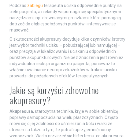
Podczas
zabiegu
terapeuta uciska odpowiednie punkty na
ciele pacjenta, a niekiedy wspomaga się specjalistycznymi
narzędziami, np. drewnianymi gruszkami, które pomagają
dotrzeć do głębiej położonych punktów i intensywniej je
masować.
O skuteczności akupresury decyduje kilka czynników. Istotny
jest wybór techniki ucisku – pobudzającej lub hamującej –
oraz precyzja w lokalizowaniu i uciskaniu odpowiednich
punktów akupunkturowych. Nie bez znaczenia jest również
indywidualna reakcja organizmu pacjenta, ponieważ to
właśnie uwalnianie neuroprzekaźników w trakcie ucisku
prowadzi do pożądanych efektów terapeutycznych.
Jakie są korzyści zdrowotne
akupresury?
Akupresura
, starożytna technika, kryje w sobie obietnicę
poprawy samopoczucia na wielu płaszczyznach. Często
mówi się o jej zdolności do uśmierzania bólu i walki ze
stresem, a także o tym, że potrafi uprzyjemnić nocny
wypoczynek. Warto przyjrzeć się bliżej temu, co akupresura