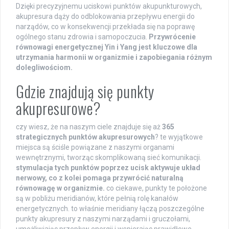
Dzięki precyzyjnemu uciskowi punktów akupunkturowych,
akupresura dąży do odblokowania przepływu energii do
narządów, co w konsekwencji przekłada się na poprawę
ogólnego stanu zdrowia i samopoczucia.
Przywrócenie
równowagi energetycznej Yin i Yang jest kluczowe dla
utrzymania harmonii w organizmie i zapobiegania różnym
dolegliwościom.
Gdzie znajdują się punkty
akupresurowe?
czy wiesz, że na naszym ciele znajduje się aż
365
strategicznych punktów akupresurowych
? te wyjątkowe
miejsca są ściśle powiązane z naszymi organami
wewnętrznymi, tworząc skomplikowaną sieć komunikacji.
stymulacja tych punktów poprzez ucisk aktywuje układ
nerwowy, co z kolei pomaga przywrócić naturalną
równowagę w organizmie.
co ciekawe, punkty te położone
są w pobliżu meridianów, które pełnią rolę kanałów
energetycznych. to właśnie meridiany łączą poszczególne
punkty akupresury z naszymi narządami i gruczołami,
umożliwiając przepływ energii i wspierając prawidłowe