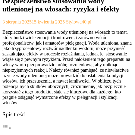
Bezpieczeństwo stosowania wody
utlenionej na włosach: ryzyka i efekty
3 sierpnia 2025
15 kwietnia 2025
Stylowa40.pl
Bezpieczeństwo stosowania wody utlenionej na włosach to temat,
który budzi wiele emocji i kontrowersji zarówno wśród
profesjonalistów, jak i amatorów pielęgnacji. Woda utleniona, znana
jako trzyprocentowy roztwór nadtlenku wodoru, może przynieść
zaskakujące efekty w procesie rozjaśniania, jednak jej stosowanie
wiąże się z pewnym ryzykiem. Przed nałożeniem tego preparatu na
włosy warto przeprowadzić próbę uczuleniową, aby uniknąć
nieprzyjemnych reakcji. Należy również pamiętać, że niewłaściwe
użycie wody utlenionej może prowadzić do osłabienia kondycji
włosów, ich przesuszenia, a nawet łamliwości. W obliczu tych
potencjalnych skutków ubocznych, zrozumienie, jak bezpiecznie
korzystać z tego produktu, staje się kluczowe dla każdego, kto
pragnie osiągnąć wymarzone efekty w pielęgnacji i stylizacji
włosów.
Spis treści