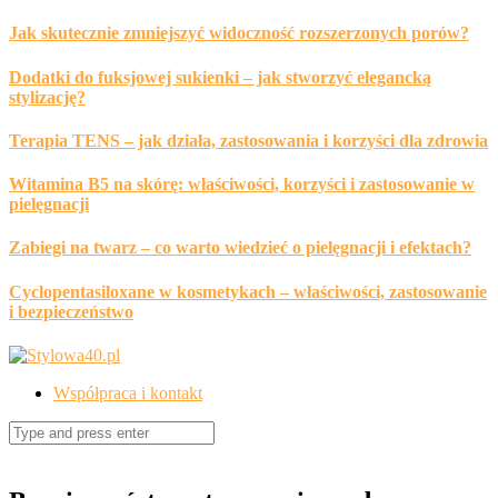
Skip
Jak skutecznie zmniejszyć widoczność rozszerzonych porów?
to
content
Dodatki do fuksjowej sukienki – jak stworzyć elegancką
stylizację?
Terapia TENS – jak działa, zastosowania i korzyści dla zdrowia
Witamina B5 na skórę: właściwości, korzyści i zastosowanie w
pielęgnacji
Zabiegi na twarz – co warto wiedzieć o pielęgnacji i efektach?
Cyclopentasiloxane w kosmetykach – właściwości, zastosowanie
i bezpieczeństwo
Współpraca i kontakt
Search
for: