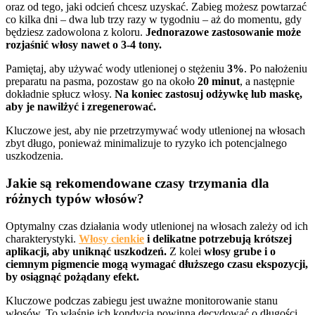
oraz od tego, jaki odcień chcesz uzyskać. Zabieg możesz powtarzać
co kilka dni – dwa lub trzy razy w tygodniu – aż do momentu, gdy
będziesz zadowolona z koloru.
Jednorazowe zastosowanie może
rozjaśnić włosy nawet o 3-4 tony.
Pamiętaj, aby używać wody utlenionej o stężeniu
3%
. Po nałożeniu
preparatu na pasma, pozostaw go na około
20 minut
, a następnie
dokładnie spłucz włosy.
Na koniec zastosuj odżywkę lub maskę,
aby je nawilżyć i zregenerować.
Kluczowe jest, aby nie przetrzymywać wody utlenionej na włosach
zbyt długo, ponieważ minimalizuje to ryzyko ich potencjalnego
uszkodzenia.
Jakie są rekomendowane czasy trzymania dla
różnych typów włosów?
Optymalny czas działania wody utlenionej na włosach zależy od ich
charakterystyki.
Włosy cienkie
i delikatne potrzebują krótszej
aplikacji, aby uniknąć uszkodzeń.
Z kolei
włosy grube i o
ciemnym pigmencie mogą wymagać dłuższego czasu ekspozycji,
by osiągnąć pożądany efekt.
Kluczowe podczas zabiegu jest uważne monitorowanie stanu
włosów. To właśnie ich kondycja powinna decydować o długości