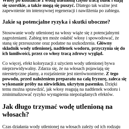
Włosy po kontakcie z wodą utlenioną często tracą blask i stają
się szorstkie, a także mogą się puszyć.
Dlatego tak ważne jest
zapewnienie im intensywnej regeneracji i nawilżenia po zabiegu.
Jakie są potencjalne ryzyka i skutki uboczne?
Stosowanie wody utlenionej na włosy wiąże się z potencjalnymi
zagrożeniami. Zabieg ten może osłabić włosy i spowodować, że
staną się przesuszone oraz podatne na uszkodzenia.
Główny
składnik wody utlenionej, nadtlenek wodoru, przyczynia się do
ich łamliwości, przez co włosy tracą zdrowy wygląd.
Co więcej, efekt koloryzacji z użyciem wody utlenionej bywa
nieprzewidywalny. Zdarza się, że na włosach pojawiają się
nieestetyczne plamy, a rozjaśnienie jest nierównomierne.
Z tego
powodu, przed nałożeniem preparatu na całą fryzurę, zaleca się
wykonanie próby na niewielkim, ukrytym pasemku.
Dzięki
temu można sprawdzić, jak włosy reagują na nadtlenek wodoru i
zminimalizować ryzyko wystąpienia niepożądanych efektów.
Jak długo trzymać wodę utlenioną na
włosach?
Czas działania wody utlenionej na włosach zależy od ich rodzaju