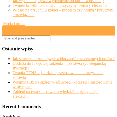
Jak wybrać najlepsze wypełnienie do kurtki wiosennej?
Twarde krostki na dłoniach: przyczyny, objawy i leczenie
Włoski na brzuchu u kobiet – problem czy normą? Przyczyny
i rozwiązania
Moda i uroda
Post
←
Jak stworzyć skuteczny plan pielęgnacji włosów krok po kroku?
Czynniki wzrostu w kosmetykach – klucz do regeneracji skóry
→
navigation
Search
for:
Ostatnie wpisy
Jak skutecznie zmniejszyć widoczność rozszerzonych porów?
Dodatki do fuksjowej sukienki – jak stworzyć elegancką
stylizację?
Terapia TENS – jak działa, zastosowania i korzyści dla
zdrowia
Witamina B5 na skórę: właściwości, korzyści i zastosowanie
w pielęgnacji
Zabiegi na twarz – co warto wiedzieć o pielęgnacji i
efektach?
Recent Comments