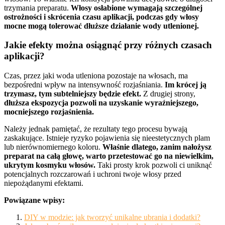
trzymania preparatu.
Włosy osłabione wymagają szczególnej
ostrożności i skrócenia czasu aplikacji, podczas gdy włosy
mocne mogą tolerować dłuższe działanie wody utlenionej.
Jakie efekty można osiągnąć przy różnych czasach
aplikacji?
Czas, przez jaki woda utleniona pozostaje na włosach, ma
bezpośredni wpływ na intensywność rozjaśniania.
Im krócej ją
trzymasz, tym subtelniejszy będzie efekt.
Z drugiej strony,
dłuższa ekspozycja pozwoli na uzyskanie wyraźniejszego,
mocniejszego rozjaśnienia.
Należy jednak pamiętać, że rezultaty tego procesu bywają
zaskakujące. Istnieje ryzyko pojawienia się nieestetycznych plam
lub nierównomiernego koloru.
Właśnie dlatego, zanim nałożysz
preparat na całą głowę, warto przetestować go na niewielkim,
ukrytym kosmyku włosów.
Taki prosty krok pozwoli ci uniknąć
potencjalnych rozczarowań i uchroni twoje włosy przed
niepożądanymi efektami.
Powiązane wpisy:
DIY w modzie: jak tworzyć unikalne ubrania i dodatki?