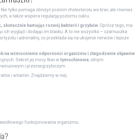
Nie tylko pomaga obniżyć poziom cholesterolu we krwi, ale również
ch, a także wspiera regulację poziomu cukru.
k, skutecznie hamując rozwój bakterii i grzybów.
Oprócz tego, ma
 ich wygląd i dodając im blasku. A to nie wszystko – czarnuszka
tyzolu i adrenaliny, co przekłada się na ukojenie nerwów i lepsze
ób na wzmocnienie odporności organizmu i złagodzenie objawów
yjnych. Sekret jej mocy tkwi w
tymochinonie
, silnym
iwwirusowym i przeciwgrzybiczym.
łów i witamin. Znajdziemy w niej:
a prawidłowego funkcjonowania organizmu.
ia?