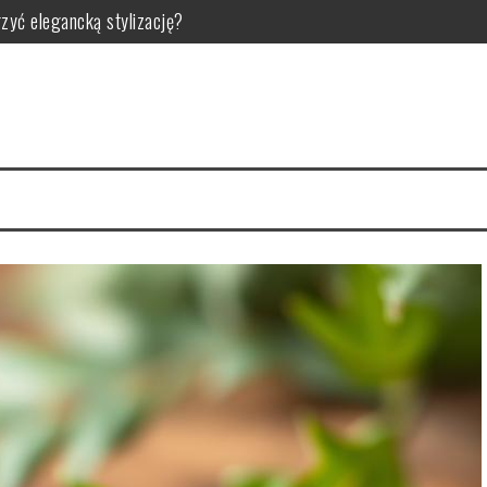
rzyć elegancką stylizację?
 korzyści dla zdrowia
ści i zastosowanie w pielęgnacji
elęgnacji i efektach?
ciwości, zastosowanie i bezpieczeństwo
ozszerzonych porów?