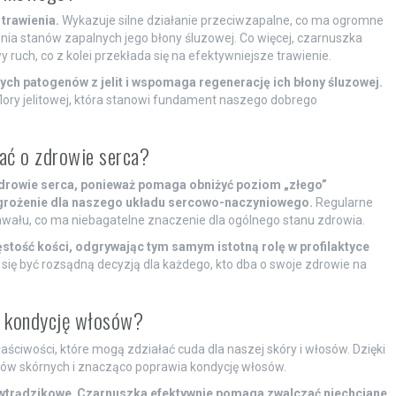
trawienia.
Wykazuje silne działanie przeciwzapalne, co ma ogromne
nia stanów zapalnych jego błony śluzowej. Co więcej, czarnuszka
y ruch, co z kolei przekłada się na efektywniejsze trawienie.
h patogenów z jelit i wspomaga regenerację ich błony śluzowej.
ory jelitowej, która stanowi fundament naszego dobrego
ać o zdrowie serca?
zdrowie serca, ponieważ pomaga obniżyć poziom „złego”
agrożenie dla naszego układu sercowo-naczyniowego.
Regularne
zawału, co ma niebagatelne znaczenie dla ogólnego stanu zdrowia.
tość kości, odgrywając tym samym istotną rolę w profilaktyce
się być rozsądną decyzją dla każdego, kto dba o swoje zdrowie na
i kondycję włosów?
ściwości, które mogą zdziałać cuda dla naszej skóry i włosów. Dzięki
ów skórnych i znacząco poprawia kondycję włosów.
iwtrądzikowe
.
Czarnuszka efektywnie pomaga zwalczać niechciane