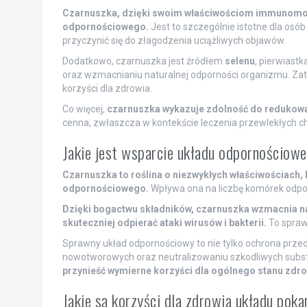
Czarnuszka, dzięki swoim właściwościom immunomodu
odpornościowego.
Jest to szczególnie istotne dla osó
przyczynić się do złagodzenia uciążliwych objawów.
Dodatkowo, czarnuszka jest źródłem
selenu
, pierwiast
oraz wzmacnianiu naturalnej odporności organizmu. Zat
korzyści dla zdrowia.
Co więcej,
czarnuszka wykazuje zdolność do redukowa
cenna, zwłaszcza w kontekście leczenia przewlekłych ch
Jakie jest wsparcie układu odpornościowe
Czarnuszka to roślina o niezwykłych właściwościach,
odpornościowego.
Wpływa ona na liczbę komórek odporn
Dzięki bogactwu składników, czarnuszka wzmacnia 
skuteczniej odpierać ataki wirusów i bakterii.
To sprawi
Sprawny układ odpornościowy to nie tylko ochrona przed
nowotworowych oraz neutralizowaniu szkodliwych substa
przynieść wymierne korzyści dla ogólnego stanu zdro
Jakie są korzyści dla zdrowia układu po