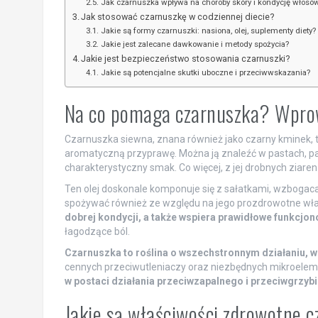
Jak czarnuszka wpływa na choroby skóry i kondycję włosó
Jak stosować czarnuszkę w codziennej diecie?
Jakie są formy czarnuszki: nasiona, olej, suplementy diety?
Jakie jest zalecane dawkowanie i metody spożycia?
Jakie jest bezpieczeństwo stosowania czarnuszki?
Jakie są potencjalne skutki uboczne i przeciwwskazania?
Na co pomaga czarnuszka? Wprow
Czarnuszka siewna, znana również jako czarny kminek, to
aromatyczną przyprawę. Można ją znaleźć w pastach, pa
charakterystyczny smak. Co więcej, z jej drobnych ziaren 
Ten olej doskonale komponuje się z sałatkami, wzbogaca
spożywać również ze względu na jego prozdrowotne wła
dobrej kondycji, a także wspiera prawidłowe funkcjo
łagodzące ból.
Czarnuszka to roślina o wszechstronnym działaniu, 
cennych przeciwutleniaczy oraz niezbędnych mikroele
w postaci działania przeciwzapalnego i przeciwgrzy
Jakie są właściwości zdrowotne c