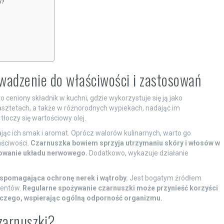
w?
adzenie do właściwości i zastosowań
 ceniony składnik w kuchni, gdzie wykorzystuje się ją jako
sztetach, a także w różnorodnych wypiekach, nadając im
tłoczy się wartościowy olej.
jąc ich smak i aromat. Oprócz walorów kulinarnych, warto go
ściwości.
Czarnuszka bowiem sprzyja utrzymaniu skóry i włosów w
nowanie układu nerwowego.
Dodatkowo, wykazuje działanie
wspomagająca ochronę nerek i wątroby.
Jest bogatym źródłem
mentów.
Regularne spożywanie czarnuszki może przynieść korzyści
biczego, wspierając ogólną odporność organizmu.
zarnuszki?