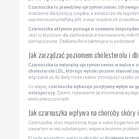
Czarnuszka to prawdziwy sprzymierzeniec zdrowego 
znaczenie dla kondycji żołądka, a zwłaszcza dla łagodze
usprawnia perystaltykę jelit, a więc wspiera ich prawidłow
Czarnuszka aktywnie pomaga w usuwaniu niepożądanyc
Jest to kluczowe dla zachowania zrównoważonej mikrofl
samopoczucia. Zadbana flora bakteryjna to podstawa!
Jak zarządzać poziomem cholesterolu i db
Czarnuszka to naturalny sprzymierzeniec w walce o 
cholesterolu LDL, którego wysoki poziom stanowi z
włączanie jej do diety może realnie zmniejszyć ryzyko 
Co więcej,
czarnuszka wykazuje pozytywny wpływ na gęs
osteoporozy.
Zatem, rozważenie jej stosowania wydaje 
wielu płaszczyznach.
Jak czarnuszka wpływa na choroby skóry 
Czarnuszka, choć niepozorna, kryje w sobie bogactwo wła
zawartym w niej substancjom, wspiera leczenie problem
Przede wszystkim, warto podkreślić jej
działanie przec