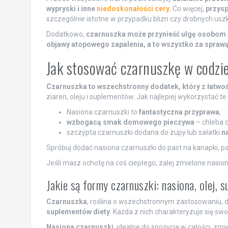
wypryski i inne
niedoskonałości cery
.
Co więcej,
przysp
szczególnie istotne w przypadku blizn czy drobnych usz
Dodatkowo,
czarnuszka może przynieść ulgę osobom 
objawy atopowego zapalenia, a to wszystko za sprawą
Jak stosować czarnuszkę w codzie
Czarnuszka to wszechstronny dodatek, który z łatw
ziaren, oleju i suplementów. Jak najlepiej wykorzystać t
Nasiona czarnuszki to
fantastyczna przyprawa
,
wzbogacą smak domowego pieczywa
– chleba c
szczypta czarnuszki dodana do zupy lub sałatki
n
Spróbuj dodać nasiona czarnuszki do past na kanapki, p
Jeśli masz ochotę na coś ciepłego, zalej zmielone nasio
Jakie są formy czarnuszki: nasiona, olej, 
Czarnuszka
, roślina o wszechstronnym zastosowaniu, do
suplementów diety
. Każda z nich charakteryzuje się sw
Nasiona czarnuszki
, idealne do spożycia w całości, z