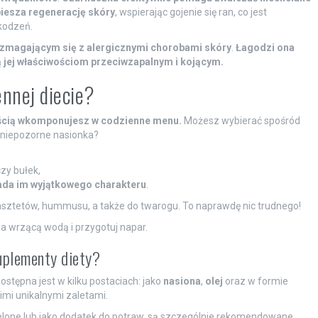
iesza regenerację skóry
, wspierając gojenie się ran, co jest
kodzeń.
zmagającym się z alergicznymi chorobami skóry
.
Łagodzi ona
 jej właściwościom przeciwzapalnym i kojącym.
nnej diecie?
ością wkomponujesz w codzienne menu.
Możesz wybierać spośród
e niepozorne nasionka?
zy bułek,
ada im wyjątkowego charakteru
.
asztetów, hummusu, a także do twarogu. To naprawdę nic trudnego!
na wrzącą wodą i przygotuj napar.
suplementy diety?
stępna jest w kilku postaciach: jako
nasiona
,
olej
oraz w formie
oimi unikalnymi zaletami.
mielone lub jako dodatek do potraw, są szczególnie rekomendowane