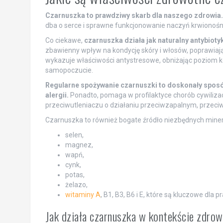
Czarnuszka to prawdziwy skarb dla naszego zdrowia.
dba o serce i sprawne funkcjonowanie naczyń krwionośny
Co ciekawe,
czarnuszka działa jak naturalny antybioty
zbawienny wpływ na kondycję skóry i włosów, poprawiając
wykazuje właściwości antystresowe, obniżając poziom kor
samopoczucie.
Regularne spożywanie czarnuszki to doskonały spos
alergii.
Ponadto, pomaga w profilaktyce chorób cywilizac
przeciwutleniaczu o działaniu przeciwzapalnym, przec
Czarnuszka to również bogate źródło niezbędnych minera
selen,
magnez,
wapń,
cynk,
potas,
żelazo,
witaminy A
, B1, B3, B6 i E, które są kluczowe dl
Jak działa czarnuszka w kontekście zdrow