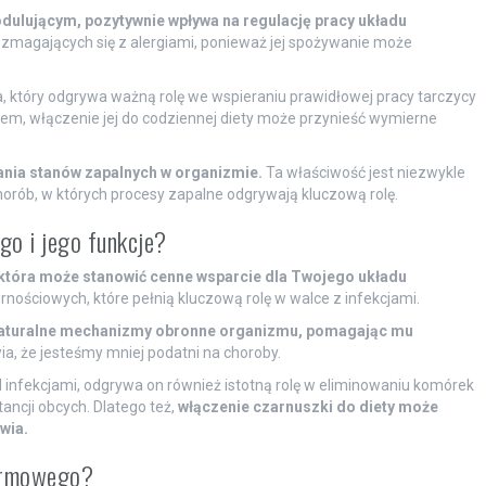
lującym, pozytywnie wpływa na regulację pracy układu
b zmagających się z alergiami, ponieważ jej spożywanie może
ka, który odgrywa ważną rolę we wspieraniu prawidłowej pracy tarczycy
em, włączenie jej do codziennej diety może przynieść wymierne
nia stanów zapalnych w organizmie.
Ta właściwość jest niezwykle
orób, w których procesy zapalne odgrywają kluczową rolę.
go i jego funkcje?
 która może stanowić cenne wsparcie dla Twojego układu
ościowych, które pełnią kluczową rolę w walce z infekcjami.
naturalne mechanizmy obronne organizmu, pomagając mu
a, że jesteśmy mniej podatni na choroby.
 infekcjami, odgrywa on również istotną rolę w eliminowaniu komórek
ncji obcych. Dlatego też,
włączenie czarnuszki do diety może
wia.
karmowego?