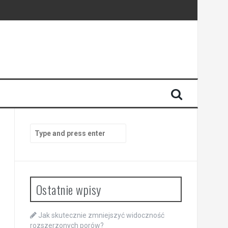
Search
for:
Ostatnie wpisy
Jak skutecznie zmniejszyć widoczność
rozszerzonych porów?