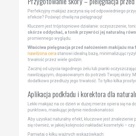
Przygotowanie skóry – pielęgnacja przed
Perfekcyjny makijaż zaczyna się od odpowiedniego przy
efekcie? Poświęć chwilę na pielęgnację!
Kluczem jest trójstopniowe działanie: oczyszczenie, toni
skórze oddychać, a tonik przywróci jej naturalną rów
promiennego wyglądu.
Właściwa pielęgnacja przed nałożeniem makijażu ma 
nawilżona cera
stanowi idealną bazę, minimalizując ryzy
trwałość przez wiele godzin.
Zacznij od użycia łagodnego żelu lub pianki oczyszczające
nawilżającym, dopasowanym do potrzeb Twojej skóry. Mo
dodatkowo przedłuży jego trwałość. To tylko kilka prosty
Aplikacja podkładu i korektora dla natura
Lekki makijaż na co dzień w dużej mierze opiera się na 
punktowo, maskując jedynie niedoskonałości.
Aby uzyskać naturalny efekt, kluczowe jest znalezienie
się również, w jakiej kolejności nakładać kosmetyki – cz
Pamiętaj o kilku ważnych wskazówkach: