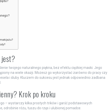
glądu?
ennego?
 makijażu?
ody?
 jest?
lenie twojego naturalnego piękna, bez efektu ciężkiej maski. Jego
tąpiony na wiele okazji. Możesz go wykorzystać zarówno do pracy czy
k wesela i śluby. Kluczem do sukcesu jest jednak odpowiednio zadbana
.
zienny? Krok po kroku
go – wystarczy kilka prostych trików i garść podstawowych
ze, odrobinie różu, tuszu do rzęs i ulubionej pomadce.