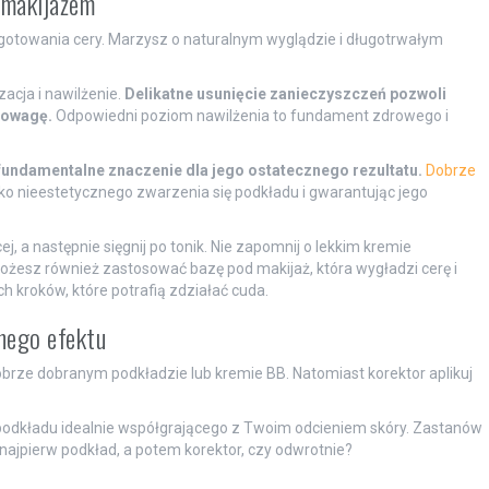
 makijażem
gotowania cery. Marzysz o naturalnym wyglądzie i długotrwałym
zacja i nawilżenie.
Delikatne usunięcie zanieczyszczeń pozwoli
nowagę.
Odpowiedni poziom nawilżenia to fundament zdrowego i
fundamentalne znaczenie dla jego ostatecznego rezultatu.
Dobrze
ko nieestetycznego zwarzenia się podkładu i gwarantując jego
j, a następnie sięgnij po tonik. Nie zapomnij o lekkim kremie
żesz również zastosować bazę pod makijaż, która wygładzi cerę i
ch kroków, które potrafią zdziałać cuda.
lnego efektu
dobrze dobranym podkładzie lub kremie BB. Natomiast korektor aplikuj
 podkładu idealnie współgrającego z Twoim odcieniem skóry. Zastanów
y najpierw podkład, a potem korektor, czy odwrotnie?