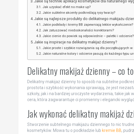
Jakie są techniki aplikacji kosmetyków dla naturalnego wy
Jak uzyskać efekt no make up?
Jakie subtelne akcenty podkreślają rysy twarzy?
Jakie są najlepsze produkty do delikatnego makijażu dzi
Jakie podkłady i kremy BB zapewniają lekkie wykończenie?
Jak zatuszować niedoskonałości korektorami?
Jakie cienie do powiek są odpowiednie – paletki i odcienie?
Jakie są inspiracje na delikatny makijaż dzienny?
Jakie proste i szybkie rozwiązania są dla początkujących w
Jakie naturalne kolory i odcienie pasują do każdego typu ur
Delikatny makijaż dzienny – co to
Delikatny makijaż dzienny to sposób na subtelne podkreś
prostota i szybkość wykonania sprawiają, że jest niezas
szkoły, jak i na bardziej uroczyste wydarzenia, takie ja
cera, która zagwarantuje ci promienny i elegancki wygląd
Jak wykonać delikatny makijaż d
Stworzenie subtelnego makijażu dziennego to nic trudne
kosmetyków. Mowa tu o podkładzie lub
kremie BB
, pudr