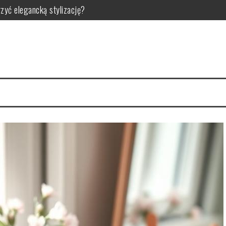
rzyć elegancką stylizację?
 korzyści dla zdrowia
ści i zastosowanie w pielęgnacji
elęgnacji i efektach?
ciwości, zastosowanie i bezpieczeństwo
ozszerzonych porów?