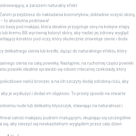
olśniewający, a zarazem naturalny efekt:
Zanim przejdziesz do nakładania kosmetyków, dokładnie oczyść skórę,
 – to absolutna podstawa!
óż bazę pod makijaż, która idealnie przygotuje cerę na kolejne etapy.
lub kremu BB wyrównaj koloryt skóry, aby nadać jej zdrowy wygląd.
etlający korektor pod oczy, który skutecznie zniweluje cienie i doda
 delikatnego cienia lub kredki, dążąc do naturalnego efektu, który
jasnego cienia na całą powiekę. Następnie, na ruchomej części powieki
niu powieki idealnie sprawdzi się odcień mlecznej czekolady, który
policzkowe nałóż bronzer, a na ich szczyty dodaj odrobinę różu, aby
 aby je wydłużyć i dodać im objętości. To prosty sposób na otwarte
cieniu nude lub delikatny błyszczyk, stawiając na naturalność i
trwal całość makijażu pudrem matującym, skupiając się szczególnie
a się, aby cieszyć się nieskazitelnym wyglądem przez cały dzień.