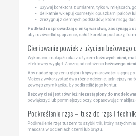
używaj korektora z umiarem, tylko w miejscach, g
delikatnie wklepuj kosmetyki opuszkami palców lu
zrezygnuj z ciemnych podkładów, które mogą dać 
Podkład rozprowadzaj cienką warstwą, zaczynając od c
aby rozświetlić spojrzenie, nałóż korektor pod oczy, for
Cieniowanie powiek z użyciem beżowego c
Wykonanie makijażu oka z użyciem
beżowych cieni
,
mat
efektowny wygląd. Zacznij od nałożenia
beżowego cien
Aby nadać spojrzeniu głębi i trójwymiarowości, sięgnij po
Możesz wykorzystać dwa różne odcienie: jaśniejszy nałó
zewnętrznym kąciku, by podkreślić jego kontur.
Beżowy cień jest również niezastąpiony do modelowan
powiększyć lub pomniejszyć oczy, dopasowując makijaż do
Podkreślenie rzęs – tusz do rzęs i techniki
Podkreślenie rzęs tuszem to szybki trik, który natychmias
mascara w odcieniach czerni lub brązu.