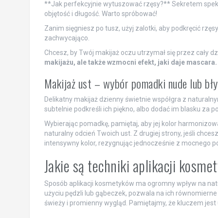
**Jak perfekcyjnie wytuszować rzęsy?** Sekretem spekt
objętość i długość. Warto spróbować!
Zanim sięgniesz po tusz, użyj zalotki, aby podkręcić rzęs
zachwycająco.
Chcesz, by Twój makijaż oczu utrzymał się przez cały d
makijażu, ale także wzmocni efekt, jaki daje mascara.
Makijaż ust – wybór pomadki nude lub bł
Delikatny makijaż dzienny świetnie współgra z natural
subtelnie podkreśli ich piękno, albo dodać im blasku za
Wybierając pomadkę, pamiętaj, aby jej kolor harmonizo
naturalny odcień Twoich ust. Z drugiej strony, jeśli chc
intensywny kolor, rezygnując jednocześnie z mocnego p
Jakie są techniki aplikacji kosm
Sposób aplikacji kosmetyków ma ogromny wpływ na natur
użyciu pędzli lub gąbeczek, pozwala na ich równomiern
świeży i promienny wygląd. Pamiętajmy, że kluczem jest u