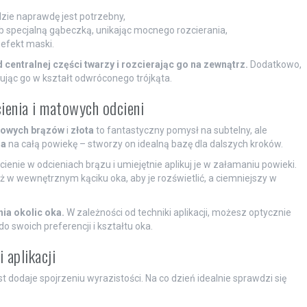
dzie naprawdę jest potrzebny,
b specjalną gąbeczką, unikając mocnego rozcierania,
efekt maski.
entralnej części twarzy i rozcierając go na zewnątrz.
Dodatkowo,
mując go w kształt odwróconego trójkąta.
ienia i matowych odcieni
owych brązów
i
złota
to fantastyczny pomysł na subtelny, ale
ia
na całą powiekę – stworzy on idealną bazę dla dalszych kroków.
 cienie w odcieniach brązu i umiejętnie aplikuj je w załamaniu powieki.
ż w wewnętrznym kąciku oka, aby je rozświetlić, a ciemniejszy w
ia okolic oka.
W zależności od techniki aplikacji, możesz optycznie
 swoich preferencji i kształtu oka.
 aplikacji
t dodaje spojrzeniu wyrazistości. Na co dzień idealnie sprawdzi się