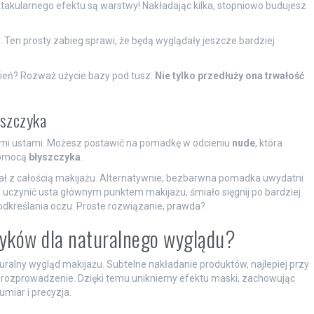
akularnego efektu są warstwy! Nakładając kilka, stopniowo budujesz
y. Ten prosty zabieg sprawi, że będą wyglądały jeszcze bardziej
zień? Rozważ użycie bazy pod tusz.
Nie tylko przedłuży ona trwałość
yszczyka
nymi ustami. Możesz postawić na pomadkę w odcieniu
nude
, która
 pomocą
błyszczyka
.
wał z całością makijażu. Alternatywnie, bezbarwna pomadka uwydatni
esz uczynić usta głównym punktem makijażu, śmiało sięgnij po bardziej
odkreślania oczu. Proste rozwiązanie, prawda?
etyków dla naturalnego wyglądu?
alny wygląd makijażu. Subtelne nakładanie produktów, najlepiej przy
e rozprowadzenie. Dzięki temu unikniemy efektu maski, zachowując
miar i precyzja.