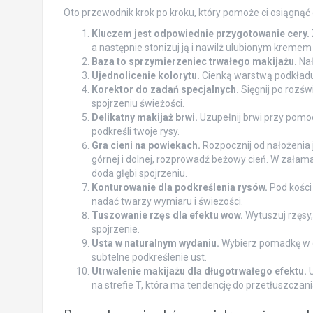
Oto przewodnik krok po kroku, który pomoże ci osiągnąć 
Kluczem jest odpowiednie przygotowanie cery.
a następnie stonizuj ją i nawilż ulubionym kremem
Baza to sprzymierzeniec trwałego makijażu.
Nał
Ujednolicenie kolorytu.
Cienką warstwą podkładu 
Korektor do zadań specjalnych.
Sięgnij po rozświ
spojrzeniu świeżości.
Delikatny makijaż brwi.
Uzupełnij brwi przy pomocy
podkreśli twoje rysy.
Gra cieni na powiekach.
Rozpocznij od nałożenia 
górnej i dolnej, rozprowadź beżowy cień. W załama
doda głębi spojrzeniu.
Konturowanie dla podkreślenia rysów.
Pod kości 
nadać twarzy wymiaru i świeżości.
Tuszowanie rzęs dla efektu wow.
Wytuszuj rzęsy,
spojrzenie.
Usta w naturalnym wydaniu.
Wybierz pomadkę w od
subtelne podkreślenie ust.
Utrwalenie makijażu dla długotrwałego efektu.
U
na strefie T, która ma tendencję do przetłuszczani