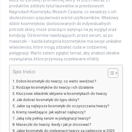
klucz do zdrowej i promiennej skóry. W 2023 roku aż 21
produktów zdobyło tytuł laureatów w prestiżowych
Nagrodach Kosmetyku Wszech Czasów, co świadczy o ich
skuteczności i popularności wśród użytkowników. Właściwy
dobór kosmetyków, dostosowanych do indywidualnych
potrzeb skóry, może znacząco wpłynąć na jej wygląd oraz
kondycję. Od kremów nawilżających, przez serum, aż po
maseczki – każda kategoria kosmetyków ma swoje unikalne
właściwości, które mogą zdziałać cuda w codziennej
pielęgnacji. Warto zatem zgłębić temat, aby znaleźć idealne
rozwiązania, które przyniosą oczekiwane efekty.
Spis treści
Dobre kosmetyki do twarzy: co warto wiedzieć?
Rodzaje kosmetyków do twarzy i ich działanie
Kluczowe składniki aktywne w kosmetykach do twarzy
Jak dobrać kosmetyki do typu skóry?
Jakie są najlepsze kosmetyki do oczyszczania twarzy?
Kremy nawilżające: jak wybrać najlepszy?
Jaką rolę pełnią serum w pielęgnacji twarzy?
Maseczki do twarzy: kiedy i jak je stosować?
Jakie kosmetyki do pielęgnacji twarzy są najlepsze w 2023