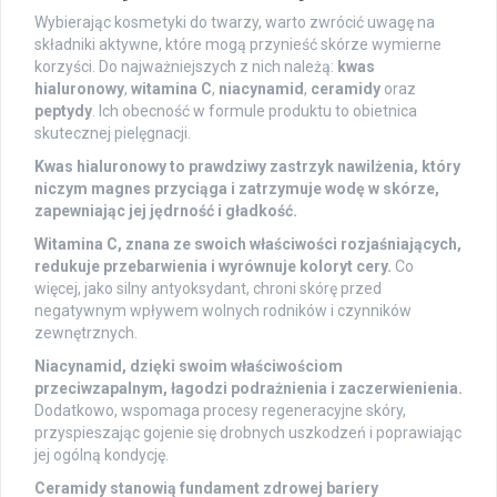
Wybierając kosmetyki do twarzy, warto zwrócić uwagę na
składniki aktywne, które mogą przynieść skórze wymierne
korzyści. Do najważniejszych z nich należą:
kwas
hialuronowy
,
witamina C
,
niacynamid
,
ceramidy
oraz
peptydy
. Ich obecność w formule produktu to obietnica
skutecznej pielęgnacji.
Kwas hialuronowy to prawdziwy zastrzyk nawilżenia, który
niczym magnes przyciąga i zatrzymuje wodę w skórze,
zapewniając jej jędrność i gładkość.
Witamina C, znana ze swoich właściwości rozjaśniających,
redukuje przebarwienia i wyrównuje koloryt cery.
Co
więcej, jako silny antyoksydant, chroni skórę przed
negatywnym wpływem wolnych rodników i czynników
zewnętrznych.
Niacynamid, dzięki swoim właściwościom
przeciwzapalnym, łagodzi podrażnienia i zaczerwienienia.
Dodatkowo, wspomaga procesy regeneracyjne skóry,
przyspieszając gojenie się drobnych uszkodzeń i poprawiając
jej ogólną kondycję.
Ceramidy stanowią fundament zdrowej bariery