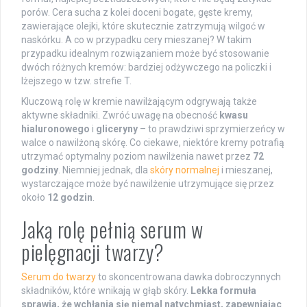
porów. Cera sucha z kolei doceni bogate, gęste kremy,
zawierające olejki, które skutecznie zatrzymują wilgoć w
naskórku. A co w przypadku cery mieszanej? W takim
przypadku idealnym rozwiązaniem może być stosowanie
dwóch różnych kremów: bardziej odżywczego na policzki i
lżejszego w tzw. strefie T.
Kluczową rolę w kremie nawilżającym odgrywają także
aktywne składniki. Zwróć uwagę na obecność
kwasu
hialuronowego
i
gliceryny
– to prawdziwi sprzymierzeńcy w
walce o nawilżoną skórę. Co ciekawe, niektóre kremy potrafią
utrzymać optymalny poziom nawilżenia nawet przez
72
godziny
. Niemniej jednak, dla
skóry normalnej
i mieszanej,
wystarczające może być nawilżenie utrzymujące się przez
około
12 godzin
.
Jaką rolę pełnią serum w
pielęgnacji twarzy?
Serum do twarzy
to skoncentrowana dawka dobroczynnych
składników, które wnikają w głąb skóry.
Lekka formuła
sprawia, że wchłania się niemal natychmiast, zapewniając