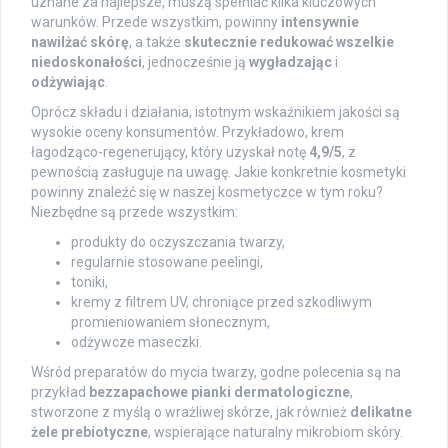
uznane za najlepsze, muszą spełniać kilka kluczowych
warunków. Przede wszystkim, powinny
intensywnie
nawilżać skórę
, a także
skutecznie redukować wszelkie
niedoskonałości
, jednocześnie ją
wygładzając
i
odżywiając
.
Oprócz składu i działania, istotnym wskaźnikiem jakości są
wysokie oceny konsumentów. Przykładowo, krem
łagodząco-regenerujący, który uzyskał notę
4,9/5
, z
pewnością zasługuje na uwagę. Jakie konkretnie kosmetyki
powinny znaleźć się w naszej kosmetyczce w tym roku?
Niezbędne są przede wszystkim:
produkty do oczyszczania twarzy,
regularnie stosowane peelingi,
toniki,
kremy z filtrem UV, chroniące przed szkodliwym
promieniowaniem słonecznym,
odżywcze maseczki.
Wśród preparatów do mycia twarzy, godne polecenia są na
przykład
bezzapachowe pianki dermatologiczne
,
stworzone z myślą o wrażliwej skórze, jak również
delikatne
żele prebiotyczne
, wspierające naturalny mikrobiom skóry.