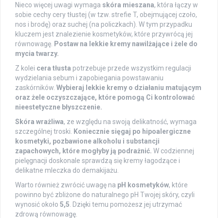
Nieco więcej uwagi wymaga
skóra mieszana
, która łączy w
sobie cechy cery tłustej (w tzw. strefie T, obejmującej czoło,
nos i brodę) oraz suchej (na policzkach). W tym przypadku
kluczem jest znalezienie kosmetyków, które przywrócą jej
równowagę.
Postaw na lekkie kremy nawilżające i żele do
mycia twarzy.
Z kolei
cera tłusta
potrzebuje przede wszystkim regulacji
wydzielania sebum i zapobiegania powstawaniu
zaskórników.
Wybieraj lekkie kremy o działaniu matującym
oraz żele oczyszczające, które pomogą Ci kontrolować
nieestetyczne błyszczenie.
Skóra wrażliwa
, ze względu na swoją delikatność, wymaga
szczególnej troski.
Koniecznie sięgaj po hipoalergiczne
kosmetyki, pozbawione alkoholu i substancji
zapachowych, które mogłyby ją podrażnić.
W codziennej
pielęgnacji doskonale sprawdzą się kremy łagodzące i
delikatne mleczka do demakijażu.
Warto również zwrócić uwagę na
pH kosmetyków
, które
powinno być zbliżone do naturalnego pH Twojej skóry, czyli
wynosić około
5,5
. Dzięki temu pomożesz jej utrzymać
zdrową równowagę.