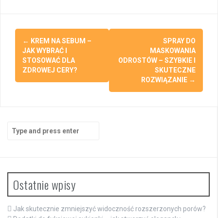
Post
←
KREM NA SEBUM –
SPRAY DO
navigation
JAK WYBRAĆ I
MASKOWANIA
STOSOWAĆ DLA
ODROSTÓW – SZYBKIE I
ZDROWEJ CERY?
SKUTECZNE
ROZWIĄZANIE
→
Search
for:
Ostatnie wpisy
Jak skutecznie zmniejszyć widoczność rozszerzonych porów?