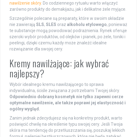
nawilżenie skóry
. Do codziennego rytuału warto włączyć
zarówno produkty do demakijażu, jak i delikatne żele myjące.
Szczególnie polecane są preparaty, które w swoim składzie
nie zawierają
SLS
,
SLES
oraz
alkoholu etylowego
, ponieważ
te substancje mogą powodować podrażnienia. Rynek oferuje
szeroki wybór produktów, od olejków i pianek, po żele, toniki i
peelingi, dzięki czemu każdy może znaleźć idealne
rozwiązanie dla swojej cery.
Kremy nawilżające: jak wybrać
najlepszy?
Wybór idealnego kremu nawilżającego to sprawa
indywidualna, ściśle związana z potrzebami Twojej skóry.
Odpowiednio dobrany kosmetyk nie tylko zapewni cerze
optymalne nawilżenie, ale także poprawi jej elastyczność i
ogólny wygląd.
Zanim jednak zdecydujesz się na konkretny produkt, warto
poświęcić chwilę na określenie typu swojej cery. Jeśli Twoja
skóra ma tendencję do przetłuszczania się, poszukaj lekkich
formuł, najlepiej beztłuszczowych, które nie będą zatykać