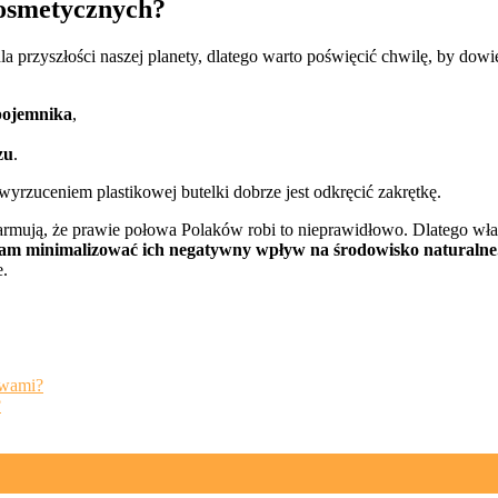
kosmetycznych?
rzyszłości naszej planety, dlatego warto poświęcić chwilę, by dowied
pojemnika
,
zu
.
rzuceniem plastikowej butelki dobrze jest odkręcić zakrętkę.
alarmują, że prawie połowa Polaków robi to nieprawidłowo. Dlatego właś
am minimalizować ich negatywny wpływ na środowisko naturalne
e.
awami?
?