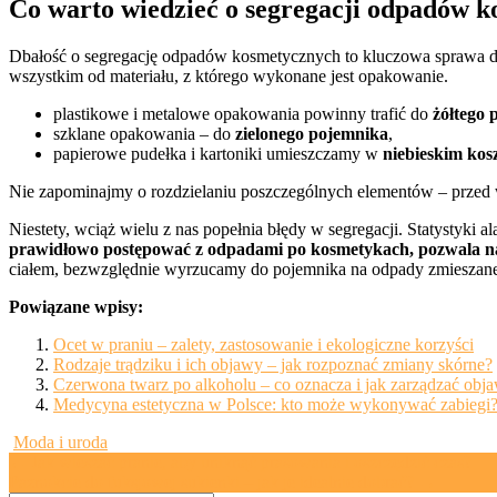
Co warto wiedzieć o segregacji odpadów 
Dbałość o segregację odpadów kosmetycznych to kluczowa sprawa dla p
wszystkim od materiału, z którego wykonane jest opakowanie.
plastikowe i metalowe opakowania powinny trafić do
żółtego 
szklane opakowania – do
zielonego pojemnika
,
papierowe pudełka i kartoniki umieszczamy w
niebieskim kos
Nie zapominajmy o rozdzielaniu poszczególnych elementów – przed wy
Niestety, wciąż wielu z nas popełnia błędy w segregacji. Statystyki 
prawidłowo postępować z odpadami po kosmetykach, pozwala n
ciałem, bezwzględnie wyrzucamy do pojemnika na odpady zmieszan
Powiązane wpisy:
Ocet w praniu – zalety, zastosowanie i ekologiczne korzyści
Rodzaje trądziku i ich objawy – jak rozpoznać zmiany skórne?
Czerwona twarz po alkoholu – co oznacza i jak zarządzać obj
Medycyna estetyczna w Polsce: kto może wykonywać zabiegi
Moda i uroda
Post
←
Jak wieszać pranie, aby uniknąć prasowania i oszczędzić czas?
Paznokcie do fuksjowej sukienki – jak je idealnie dobrać?
→
navigation