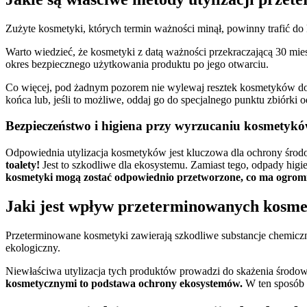
Zużyte kosmetyki, których termin ważności minął, powinny trafić d
Warto wiedzieć, że kosmetyki z datą ważności przekraczającą 30 mi
okres bezpiecznego użytkowania produktu po jego otwarciu.
Co więcej, pod żadnym pozorem nie wylewaj resztek kosmetyków do
końca lub, jeśli to możliwe, oddaj go do specjalnego punktu zbiórki
Bezpieczeństwo i higiena przy wyrzucaniu kosmetyk
Odpowiednia utylizacja kosmetyków jest kluczowa dla ochrony środo
toalety!
Jest to szkodliwe dla ekosystemu. Zamiast tego, odpady higi
kosmetyki mogą zostać odpowiednio przetworzone, co ma ogromn
Jaki jest wpływ przeterminowanych kosm
Przeterminowane kosmetyki zawierają szkodliwe substancje chemiczn
ekologiczny.
Niewłaściwa utylizacja tych produktów prowadzi do skażenia środowi
kosmetycznymi to podstawa ochrony ekosystemów.
W ten sposób 