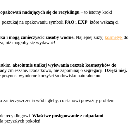
 opakowań nadających się do recyklingu
– to istotny krok!
go, poszukaj na opakowaniu symboli
PAO
i
EXP
, które wskażą ci
ska i mogą zanieczyścić zasoby wodne.
Najlepiej zużyj
kosmetyk
do
tsza, niż mogłoby się wydawać!
ystkim,
absolutnie unikaj wylewania resztek kosmetyków do
dpady zmieszane. Dodatkowo, nie zapominaj o segregacji.
Dzięki niej,
e przynosi wymierne korzyści środowisku naturalnemu.
o zanieczyszczenia wód i gleby, co stanowi poważny problem
nie recyklingowi.
Właściwe postępowanie z odpadami
a przyszłych pokoleń.