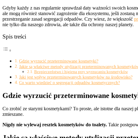
Gdyby każdy z nas regularnie sprawdzał daty ważności swoich kosm
ale mogą również stanowić zagrożenie dla ekosystemu, jeśli zostaną 
przestrzeganie zasad segregacji odpadów. Czy wiesz, że większość
p
nie tylko dla naszego zdrowia, ale także dla ochrony naszej planety.
Spis treści
Gdzie wyrzucić przeterminowane kosmetyki?
Jakie są właściwe metody utylizacji przeterminowanych kosmetykó
Bezpieczeństwo i higiena przy wyrzucaniu kosmetyków
Jaki jest wpływ przeterminowanych kosmetyków na środowisko?
Co warto wiedzieć o segregacji odpadów kosmetycznych?
Gdzie wyrzucić przeterminowane kosmety
Co zrobić ze starymi kosmetykami? To proste, ale istotne dla nasze
zmieszane.
Nigdy nie wylewaj resztek kosmetyków do toalety.
Takie postępow
Jakie są właściwe metody utylizacji prz