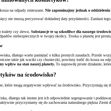
o kosza na odpady zmieszane.
Nie zapominajmy jednak o oddzieleniu
esięcy nie muszą precyzować dokładnej daty przydatności. Zamiast te
 toalety czy zlewu.
Substancje te są szkodliwe dla naszego środowi
 odpadów niebezpiecznych w twojej okolicy. Troska o planetę jest pros
ów
wiska, dlatego warto pamiętać o kilku prostych zasadach. Przede wsz
eniczne takie jak waciki czy chusteczki, powinny trafić do kosza na o
y wpływ na stan naszej planety.
To naprawdę proste działanie, któr
etyków na środowisko?
e, które mogą negatywnie wpływać na środowisko. Przyczyniają się d
ska, dlatego tak istotne jest ich odpowiednie segregowanie i poddawa
aktywnie przyczyniamy się do zachowania naturalnego piękna Ziemi dl