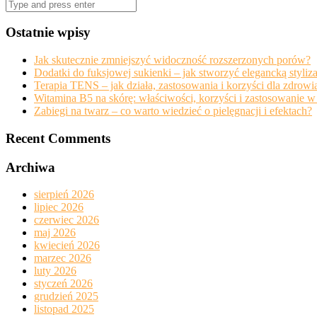
Search
for:
Ostatnie wpisy
Jak skutecznie zmniejszyć widoczność rozszerzonych porów?
Dodatki do fuksjowej sukienki – jak stworzyć elegancką styliz
Terapia TENS – jak działa, zastosowania i korzyści dla zdrowi
Witamina B5 na skórę: właściwości, korzyści i zastosowanie w 
Zabiegi na twarz – co warto wiedzieć o pielęgnacji i efektach?
Recent Comments
Archiwa
sierpień 2026
lipiec 2026
czerwiec 2026
maj 2026
kwiecień 2026
marzec 2026
luty 2026
styczeń 2026
grudzień 2025
listopad 2025