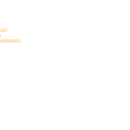
ację?
a
pielęgnacji