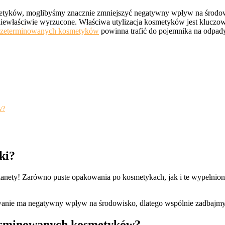
etyków, moglibyśmy znacznie zmniejszyć negatywny wpływ na środowi
niewłaściwie wyrzucone. Właściwa utylizacja kosmetyków jest kluczowa
rzeterminowanych kosmetyków
powinna trafić do pojemnika na odpady 
w?
ki?
j planety! Zarówno puste opakowania po kosmetykach, jak i te wypełni
anie ma negatywny wpływ na środowisko, dlatego wspólnie zadbajmy 
eterminowanych kosmetyków?