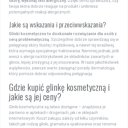
skóry, wykonaj test alergiczny.
Dzięki temu sprawdzisz, czy
twoja skóra dobrze reaguje na produkt i unikniesz
potencjalnych reakcji alergicznych.
Jakie są wskazania i przeciwwskazania?
Glinki kosmetyczne to doskonałe rozwiązanie dla osób z
cerą problematyczną.
Szczególnie dobrze sprawdzają się w
pielęgnacji skóry tłustej i trądzikowej, a nawet tej wrażliwej,
która wymaga specjalnego traktowania. Niemniej jednak, jeśli
wiesz o alergii na którykolwiek ze składników zawartych w
glince, lepiej zrezygnuj z jej stosowania. W razie jakichkolwiek
wątpliwości, zawsze warto zasięgnąć porady dermatologa,
który pomoże dobrać odpowiednią pielęgnację.
Gdzie kupić glinkę kosmetyczną i
jakie są jej ceny?
Glinki kosmetyczne są łatwo dostępne – znajdziesz je
zarówno w aptekach i drogeriach, jak i w sklepach
internetowych. Koszt zakupu zależy od kilku czynników,
takich jak rodzaj glinki, gramatura opakowania oraz renoma