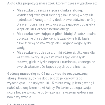
A oto kilka propozycji maseczek, które możesz wypróbować:
Maseczka oczyszczająca z glinki zielonej:
Wymieszaj dwie łyżki zielonej glinki z łyżką wody lub
hydrolatu różanego, który dodatkowo odświeża skórę.
Dla wzmocnienia efektu oczyszczającego dodaj kilka
kropli olejku z drzewa herbacianego,
Maseczka nawilżająca z glinki białej:
Stwórz idealne
połączenie dla suchej cery, łącząc dwie łyżki białej
glinki z łyżką odżywczego oleju arganowego i łyżką
wody,
Maseczka łagodząca z glinki różowej:
Ukojenie dla
wrażliwej skóry uzyskasz, mieszając dwie łyżki
różowej glinki z łyżką naparu z rumianku, znanego ze
swoich właściwości łagodzących podrażnienia.
Gotową maseczkę nałóż na dokładnie oczyszczoną
skórę.
Pamiętaj, by nie dopuścić do jej całkowitego
wyschnięcia – po upływie 10-15 minut zmyj ją letnią wodą i
nałóż ulubiony krem nawilżający. Po takim zabiegu twoja
skóra będzie wyraźnie odświeżona i nawilżona, gotowa na
nowe wyzwania.
Powiązane wpisy: