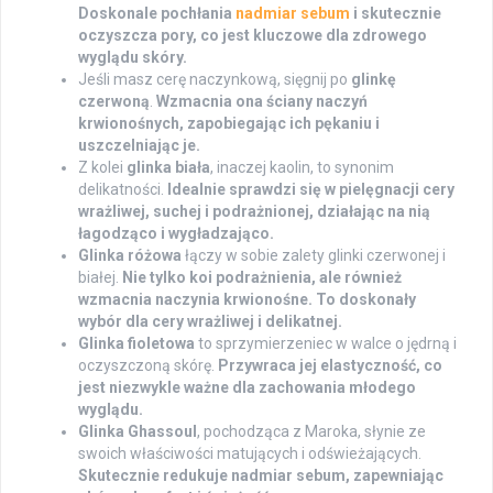
Doskonale pochłania
nadmiar sebum
i skutecznie
oczyszcza pory, co jest kluczowe dla zdrowego
wyglądu skóry.
Jeśli masz cerę naczynkową, sięgnij po
glinkę
czerwoną
.
Wzmacnia ona ściany naczyń
krwionośnych, zapobiegając ich pękaniu i
uszczelniając je.
Z kolei
glinka biała
, inaczej kaolin, to synonim
delikatności.
Idealnie sprawdzi się w pielęgnacji cery
wrażliwej, suchej i podrażnionej, działając na nią
łagodząco i wygładzająco.
Glinka różowa
łączy w sobie zalety glinki czerwonej i
białej.
Nie tylko koi podrażnienia, ale również
wzmacnia naczynia krwionośne. To doskonały
wybór dla cery wrażliwej i delikatnej.
Glinka fioletowa
to sprzymierzeniec w walce o jędrną i
oczyszczoną skórę.
Przywraca jej elastyczność, co
jest niezwykle ważne dla zachowania młodego
wyglądu.
Glinka Ghassoul
, pochodząca z Maroka, słynie ze
swoich właściwości matujących i odświeżających.
Skutecznie redukuje nadmiar sebum, zapewniając