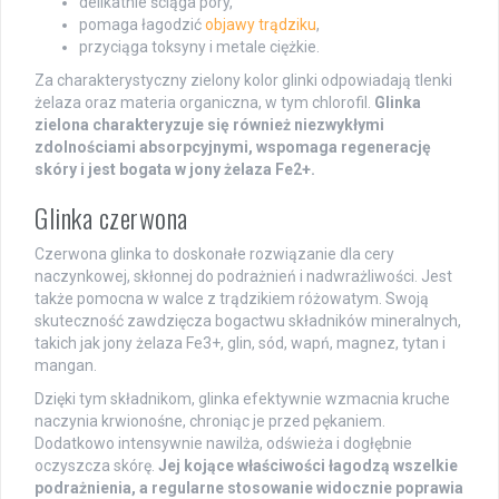
delikatnie ściąga pory,
pomaga łagodzić
objawy trądziku
,
przyciąga toksyny i metale ciężkie.
Za charakterystyczny zielony kolor glinki odpowiadają tlenki
żelaza oraz materia organiczna, w tym chlorofil.
Glinka
zielona charakteryzuje się również niezwykłymi
zdolnościami absorpcyjnymi, wspomaga regenerację
skóry i jest bogata w jony żelaza Fe2+.
Glinka czerwona
Czerwona glinka to doskonałe rozwiązanie dla cery
naczynkowej, skłonnej do podrażnień i nadwrażliwości. Jest
także pomocna w walce z trądzikiem różowatym. Swoją
skuteczność zawdzięcza bogactwu składników mineralnych,
takich jak jony żelaza Fe3+, glin, sód, wapń, magnez, tytan i
mangan.
Dzięki tym składnikom, glinka efektywnie wzmacnia kruche
naczynia krwionośne, chroniąc je przed pękaniem.
Dodatkowo intensywnie nawilża, odświeża i dogłębnie
oczyszcza skórę.
Jej kojące właściwości łagodzą wszelkie
podrażnienia, a regularne stosowanie widocznie poprawia