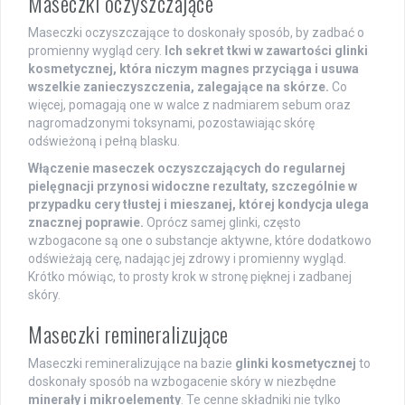
Maseczki oczyszczające
Maseczki oczyszczające to doskonały sposób, by zadbać o
promienny wygląd cery.
Ich sekret tkwi w zawartości glinki
kosmetycznej, która niczym magnes przyciąga i usuwa
wszelkie zanieczyszczenia, zalegające na skórze.
Co
więcej, pomagają one w walce z nadmiarem sebum oraz
nagromadzonymi toksynami, pozostawiając skórę
odświeżoną i pełną blasku.
Włączenie maseczek oczyszczających do regularnej
pielęgnacji przynosi widoczne rezultaty, szczególnie w
przypadku cery tłustej i mieszanej, której kondycja ulega
znacznej poprawie.
Oprócz samej glinki, często
wzbogacone są one o substancje aktywne, które dodatkowo
odświeżają cerę, nadając jej zdrowy i promienny wygląd.
Krótko mówiąc, to prosty krok w stronę pięknej i zadbanej
skóry.
Maseczki remineralizujące
Maseczki remineralizujące na bazie
glinki kosmetycznej
to
doskonały sposób na wzbogacenie skóry w niezbędne
minerały i mikroelementy
. Te cenne składniki nie tylko