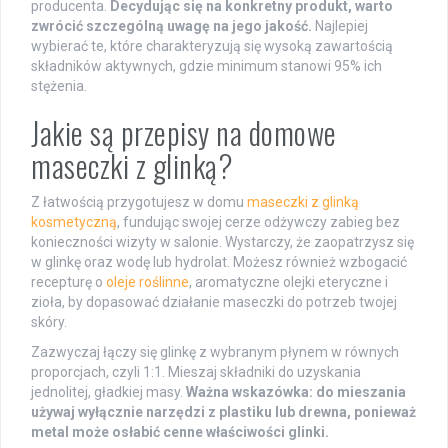
producenta.
Decydując się na konkretny produkt, warto
zwrócić szczególną uwagę na jego jakość.
Najlepiej
wybierać te, które charakteryzują się wysoką zawartością
składników aktywnych, gdzie minimum stanowi 95% ich
stężenia.
Jakie są przepisy na domowe
maseczki z glinką?
Z łatwością przygotujesz w domu
maseczki z glinką
kosmetyczną
, fundując swojej cerze odżywczy zabieg bez
konieczności wizyty w salonie. Wystarczy, że zaopatrzysz się
w glinkę oraz wodę lub hydrolat. Możesz również wzbogacić
recepturę o
oleje roślinne
, aromatyczne olejki eteryczne i
zioła, by dopasować działanie maseczki do potrzeb twojej
skóry.
Zazwyczaj łączy się glinkę z wybranym płynem w równych
proporcjach, czyli 1:1. Mieszaj składniki do uzyskania
jednolitej, gładkiej masy.
Ważna wskazówka: do mieszania
używaj wyłącznie narzędzi z plastiku lub drewna, ponieważ
metal może osłabić cenne właściwości glinki.