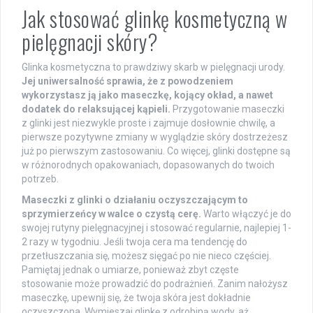
Jak stosować glinkę kosmetyczną w
pielęgnacji skóry?
Glinka kosmetyczna to prawdziwy skarb w pielęgnacji urody.
Jej uniwersalność sprawia, że z powodzeniem
wykorzystasz ją jako maseczkę, kojący okład, a nawet
dodatek do relaksującej kąpieli.
Przygotowanie maseczki
z glinki jest niezwykle proste i zajmuje dosłownie chwilę, a
pierwsze pozytywne zmiany w wyglądzie skóry dostrzeżesz
już po pierwszym zastosowaniu. Co więcej, glinki dostępne są
w różnorodnych opakowaniach, dopasowanych do twoich
potrzeb.
Maseczki z glinki o działaniu oczyszczającym to
sprzymierzeńcy w walce o czystą cerę.
Warto włączyć je do
swojej rutyny pielęgnacyjnej i stosować regularnie, najlepiej 1-
2 razy w tygodniu. Jeśli twoja cera ma tendencję do
przetłuszczania się, możesz sięgać po nie nieco częściej.
Pamiętaj jednak o umiarze, ponieważ zbyt częste
stosowanie może prowadzić do podrażnień. Zanim nałożysz
maseczkę, upewnij się, że twoja skóra jest dokładnie
oczyszczona. Wymieszaj glinkę z odrobiną wody, aż