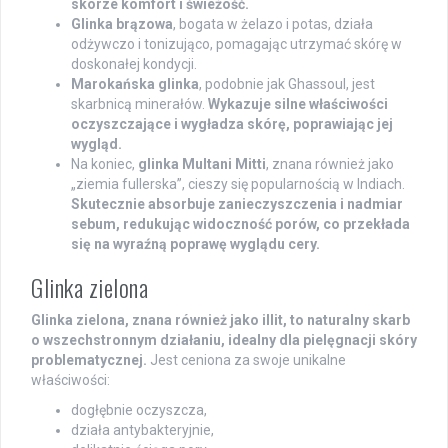
skórze komfort i świeżość.
Glinka brązowa
, bogata w żelazo i potas, działa
odżywczo i tonizująco, pomagając utrzymać skórę w
doskonałej kondycji.
Marokańska glinka
, podobnie jak Ghassoul, jest
skarbnicą minerałów.
Wykazuje silne właściwości
oczyszczające i wygładza skórę, poprawiając jej
wygląd.
Na koniec,
glinka Multani Mitti
, znana również jako
„ziemia fullerska”, cieszy się popularnością w Indiach.
Skutecznie absorbuje zanieczyszczenia i nadmiar
sebum, redukując widoczność porów, co przekłada
się na wyraźną poprawę wyglądu cery.
Glinka zielona
Glinka zielona, znana również jako illit, to naturalny skarb
o wszechstronnym działaniu, idealny dla pielęgnacji skóry
problematycznej.
Jest ceniona za swoje unikalne
właściwości:
dogłębnie oczyszcza,
działa antybakteryjnie,