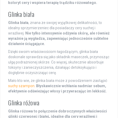
koloryt cery i wspiera terapię trądziku różowatego.
Glinka biała
Glinka biała
, znana ze swojej wyjątkowej delikatności, to
idealny sprzymierzeniec dla posiadaczy cery suchej i
wrażliwej.
Nie tylko intensywnie odżywia skórę, ale również
wyraźnie ją wygładza, zapewniając jednocześnie subtelne
działanie ściągające.
Dzięki swoim właściwościom łagodzącym, glinka biała
doskonale sprawdza się jako składnik maseczek, przynosząc
ulgę podrażnionej skórze. Co więcej, skutecznie absorbuje
toksyny i zanieczyszczenia, działając detoksykująco i
dogłębnie oczyszczając cerę.
Mało kto wie, że glinka biała może z powodzeniem zastąpić
suchy szampon
.
Błyskawicznie wchłania nadmiar sebum,
efektywnie odświeżając włosy i przywracając im lekkość.
Glinka różowa
Glinka różowa to połączenie dobroczynnych właściwości
glinki czerwonej i białej, idealne dla cery wrażliwej i