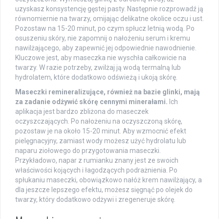
uzyskasz konsystencję gęstej pasty. Następnie rozprowadź ją
równomiernie na twarzy, omijając delikatne okolice oczu i ust.
Pozostaw na 15-20 minut, po czym spłucz letnią wodą. Po
osuszeniu skóry, nie zapomnij o nałożeniu serum i kremu
nawilżającego, aby zapewnić jej odpowiednie nawodnienie.
Kluczowe jest, aby maseczka nie wyschła całkowicie na
twarzy. W razie potrzeby, zwilżaj ją wodą termalną lub
hydrolatem, które dodatkowo odświeżą i ukoją skórę.
Maseczki remineralizujące, również na bazie glinki, mają
za zadanie odżywić skórę cennymi minerałami.
Ich
aplikacja jest bardzo zbliżona do maseczek
oczyszczających. Po nałożeniu na oczyszczoną skórę,
pozostaw je na około 15-20 minut. Aby wzmocnić efekt
pielęgnacyjny, zamiast wody możesz użyć hydrolatu lub
naparu ziołowego do przygotowania maseczki.
Przykładowo, napar z rumianku znany jest ze swoich
właściwości kojących i łagodzących podrażnienia. Po
spłukaniu maseczki, obowiązkowo nałóż krem nawilżający, a
dla jeszcze lepszego efektu, możesz sięgnąć po olejek do
twarzy, który dodatkowo odżywi i zregeneruje skórę.