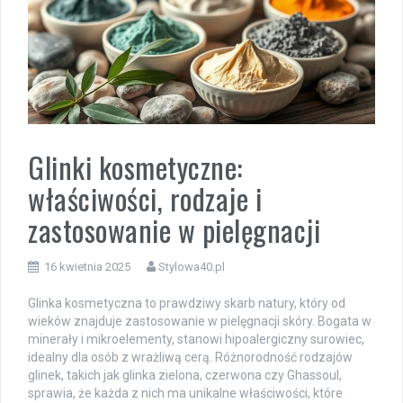
Glinki kosmetyczne:
właściwości, rodzaje i
zastosowanie w pielęgnacji
16 kwietnia 2025
Stylowa40.pl
Glinka kosmetyczna to prawdziwy skarb natury, który od
wieków znajduje zastosowanie w pielęgnacji skóry. Bogata w
minerały i mikroelementy, stanowi hipoalergiczny surowiec,
idealny dla osób z wrażliwą cerą. Różnorodność rodzajów
glinek, takich jak glinka zielona, czerwona czy Ghassoul,
sprawia, że każda z nich ma unikalne właściwości, które