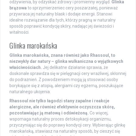
odżywienia, by odzyskać zdrowy i promienny wygląd.
Glinka
brązowa
to sprzymierzeniec cery poszarzałej, ponieważ
przywraca jej naturalny blask i dodaje energii. Stanowi
idealne rozwiązanie dla tych, którzy pragną w naturalny
sposób poprawić kondycję skóry, nadając jej świeżości i
witalności.
Glinka marokańska
Glinka marokańska, znana również jako Rhassoul, to
niezwykły dar natury – glinka wulkaniczna o wyjątkowych
właściwościach.
Jej delikatne działanie sprawia, że
doskonale sprawdza się w pielęgnacji cery wrażliwej, skłonnej
do podrażnień. Z powodzeniem mogą ją stosować osoby
borykające się z atopią, alergiami czy egzemą, poszukujące
naturalnego ukojenia.
Rhassoul nie tylko łagodzi stany zapalne i reakcje
alergiczne, ale również efektywnie oczyszcza skórę,
pozostawiając ją matową i odświeżoną.
Co więcej,
wspomaga naturalny proces detoksykacji organizmu,
przyczyniając się do poprawy kondycji cery. Wybierając glinkę
marokańską, stawiasz na naturalny sposób, by cieszyć się