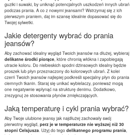
guziki i suwaki, by uniknąć potencjalnych uszkodzeń innych ubrań
podczas prania. A co z nowymi jeansami? Wstrzymaj się z ich
pierwszym praniem, daj im szansę idealnie dopasować się do
Twojej sylwetki.
Jakie detergenty wybrać do prania
jeansów?
Aby zachować idealny wygląd Twoich jeansów na dłużej, wybieraj
delikatne środki piorące
, które chronią włókna i zapobiegają
utracie koloru. Do niebieskich spodni dżinsowych idealny będzie
proszek lub płyn przeznaczony do kolorowych ubrań. Z kolei
czerń Twoich jeansów najlepiej podkreśli specjalny płyn do prania
ciemnych tkanin. Staraj się unikać wybielaczy, ponieważ mogą
one negatywnie wpłynąć na strukturę denimu. Dodatkowo,
zrezygnuj ze stosowania płynów zmiękczających.
Jaką temperaturę i cykl prania wybrać?
Aby Twoje ulubione jeansy jak najdłużej zachowały swój
pierwotny wygląd,
perz je w temperaturze nie wyższej niż 30
stopni Celsjusza
. Użyj do tego
delikatnego programu prania
,