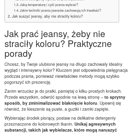
Jaką temperaturę i cykl prania wybrać?
Jakie techniki prania jeansów zachowują ich trwałość?
Jak suszyć jeansy, aby nie straciły koloru?
Jak prać jeansy, żeby nie
straciły koloru? Praktyczne
porady
Chcesz, by Twoje ulubione jeansy na długo zachowały idealny
wygląd i intensywny kolor? Kluczem jest odpowiednia pielęgnacja
podczas prania, ponieważ niewłaściwe metody mogą szybko
pogorszyć ich prezencję.
Zanim wrzucisz je do pralki, pamiętaj o kilku prostych krokach.
Przede wszystkim, odwróć spodnie na lewą stronę –
to sprytny
sposób, by zminimalizować blaknięcie koloru
. Upewnij się
również, że kieszenie są puste, a guziki i zamki zapięte.
Wybierając środek piorący, postaw na delikatne detergenty
przeznaczone do kolorowych tkanin.
Unikaj agresywnych
substancji, takich jak wybielacze, które mogą naruszyć