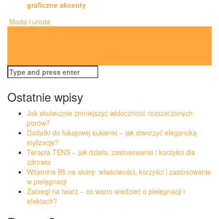
graficzne akcenty
Moda i uroda
Post
←
Rubin jako symbol miłości: Wybór, pielęgnacja i historia
pierścionków
navigation
Jak osiągnąć profesjonalny makijaż do pracy? Praktyczne
porady
→
Search
for:
Ostatnie wpisy
Jak skutecznie zmniejszyć widoczność rozszerzonych
porów?
Dodatki do fuksjowej sukienki – jak stworzyć elegancką
stylizację?
Terapia TENS – jak działa, zastosowania i korzyści dla
zdrowia
Witamina B5 na skórę: właściwości, korzyści i zastosowanie
w pielęgnacji
Zabiegi na twarz – co warto wiedzieć o pielęgnacji i
efektach?