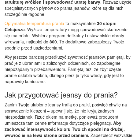
strukturę włókien i spowodować utratę barwy
. Rozważ użycie
specjalistycznych płynów do prania jeansów, które są dla nich
szczególnie łagodne.
Optymalna temperatura prania
to maksymalnie
30 stopni
Celsjusza
. Wyższe temperatury mogą spowodować skurczenie
się materiału. Wybierz program delikatny i ustaw niskie obroty
wirowania, najlepiej do
800
. To dodatkowo zabezpieczy Twoje
spodnie przed uszkodzeniami.
Aby jeszcze bardziej przedłużyć żywotność jeansów, pamiętaj, by
prać je z ubraniami o zbliżonych odcieniach, co zapobiegnie
niepożądanym przebarwieniom. Pamiętaj też, że zbyt częste
pranie osłabia włókna, dlatego pierz je tylko wtedy, gdy jest to
naprawdę konieczne.
Jak przygotować jeansy do prania?
Zanim Twoje ulubione jeansy trafią do pralki, poświęć chwilę na
sprawdzenie kieszeni – upewnij się, że nie kryją żadnych
niespodzianek. Rzuć okiem na metkę, ponieważ producent
umieszcza tam cenne informacje dotyczące pielęgnacji.
Aby
zachować intensywność koloru Twoich spodni na dłużej,
wywróć je na lewą stronę przed praniem.
Zabezpiecz wszystkie