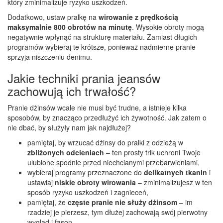
który zminimalizuje ryzyko uszkodzeń.
Dodatkowo, ustaw pralkę na
wirowanie z prędkością
maksymalnie 800 obrotów na minutę
. Wysokie obroty mogą
negatywnie wpłynąć na strukturę materiału. Zamiast długich
programów wybieraj te krótsze, ponieważ nadmierne pranie
sprzyja niszczeniu denimu.
Jakie techniki prania jeansów
zachowują ich trwałość?
Pranie dżinsów wcale nie musi być trudne, a istnieje kilka
sposobów, by znacząco przedłużyć ich żywotność. Jak zatem o
nie dbać, by służyły nam jak najdłużej?
pamiętaj, by wrzucać dżinsy do pralki z odzieżą w
zbliżonych odcieniach
– ten prosty trik uchroni Twoje
ulubione spodnie przed niechcianymi przebarwieniami,
wybieraj programy przeznaczone do
delikatnych tkanin
i
ustawiaj
niskie obroty wirowania
– zminimalizujesz w ten
sposób ryzyko uszkodzeń i zagnieceń,
pamiętaj, że
częste pranie nie służy dżinsom
– im
rzadziej je pierzesz, tym dłużej zachowają swój pierwotny
wygląd i fason.