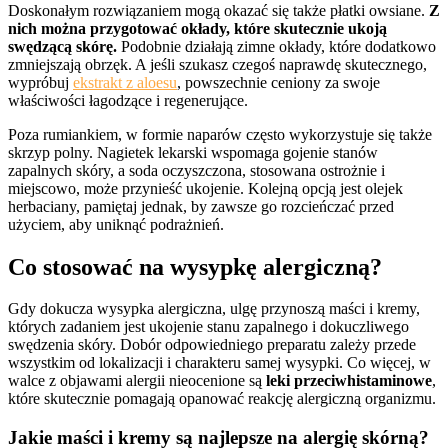
Doskonałym rozwiązaniem mogą okazać się także płatki owsiane.
Z
nich można przygotować okłady, które skutecznie ukoją
swędzącą skórę.
Podobnie działają zimne okłady, które dodatkowo
zmniejszają obrzęk. A jeśli szukasz czegoś naprawdę skutecznego,
wypróbuj
ekstrakt z aloesu
, powszechnie ceniony za swoje
właściwości łagodzące i regenerujące.
Poza rumiankiem, w formie naparów często wykorzystuje się także
skrzyp polny. Nagietek lekarski wspomaga gojenie stanów
zapalnych skóry, a soda oczyszczona, stosowana ostrożnie i
miejscowo, może przynieść ukojenie. Kolejną opcją jest olejek
herbaciany, pamiętaj jednak, by zawsze go rozcieńczać przed
użyciem, aby uniknąć podrażnień.
Co stosować na wysypkę alergiczną?
Gdy dokucza wysypka alergiczna, ulgę przynoszą maści i kremy,
których zadaniem jest ukojenie stanu zapalnego i dokuczliwego
swędzenia skóry. Dobór odpowiedniego preparatu zależy przede
wszystkim od lokalizacji i charakteru samej wysypki. Co więcej, w
walce z objawami alergii nieocenione są
leki przeciwhistaminowe
,
które skutecznie pomagają opanować reakcję alergiczną organizmu.
Jakie maści i kremy są najlepsze na alergię skórną?