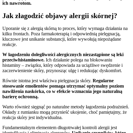
ich nawrotom.
Jak złagodzić objawy alergii skórnej?
Uporanie się z alergią skórną to proces, który wymaga działania na
kilku frontach. Poza farmakoterapią i odpowiednią pielęgnacją,
kluczowe jest unikanie substancji, które wywołują niepożądane
reakcje.
W łagodzeniu dolegliwości alergicznych niezastąpione są leki
przeciwhistaminowe.
Ich działanie polega na blokowaniu
histaminy – związku, który odpowiada za uciążliwe swędzenie i
zaczerwienienie skóry, przynosząc ulgę i redukując dyskomfort.
Równie istotna jest właściwa pielęgnacja skóry.
Regularne
stosowanie emolientów pomaga utrzymać optymalny poziom
nawilżenia naskórka, co w efekcie wzmacnia jego naturalną
barierę ochronną.
Warto również sięgnąć po naturalne metody łagodzenia podrażnień.
Okłady z rumianku mogą przynieść ukojenie, choć pamiętajmy, że
reakcja skóry jest indywidualna.
Fundamentalnym elementem długotrwałej kontroli alergii jest
identyfikacja i eliminacja alergenów.
Unikanie czynników, które