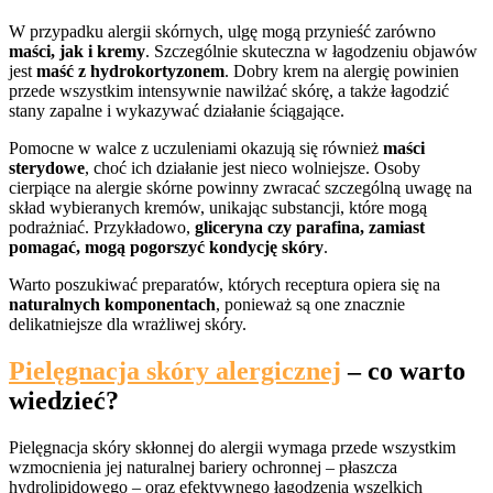
W przypadku alergii skórnych, ulgę mogą przynieść zarówno
maści, jak i kremy
. Szczególnie skuteczna w łagodzeniu objawów
jest
maść z hydrokortyzonem
. Dobry krem na alergię powinien
przede wszystkim intensywnie nawilżać skórę, a także łagodzić
stany zapalne i wykazywać działanie ściągające.
Pomocne w walce z uczuleniami okazują się również
maści
sterydowe
, choć ich działanie jest nieco wolniejsze. Osoby
cierpiące na alergie skórne powinny zwracać szczególną uwagę na
skład wybieranych kremów, unikając substancji, które mogą
podrażniać. Przykładowo,
gliceryna czy parafina, zamiast
pomagać, mogą pogorszyć kondycję skóry
.
Warto poszukiwać preparatów, których receptura opiera się na
naturalnych komponentach
, ponieważ są one znacznie
delikatniejsze dla wrażliwej skóry.
Pielęgnacja skóry alergicznej
– co warto
wiedzieć?
Pielęgnacja skóry skłonnej do alergii wymaga przede wszystkim
wzmocnienia jej naturalnej bariery ochronnej – płaszcza
hydrolipidowego – oraz efektywnego łagodzenia wszelkich