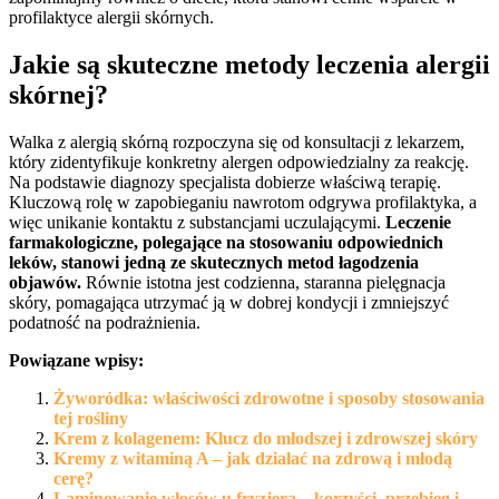
profilaktyce alergii skórnych.
Jakie są skuteczne metody leczenia alergii
skórnej?
Walka z alergią skórną rozpoczyna się od konsultacji z lekarzem,
który zidentyfikuje konkretny alergen odpowiedzialny za reakcję.
Na podstawie diagnozy specjalista dobierze właściwą terapię.
Kluczową rolę w zapobieganiu nawrotom odgrywa profilaktyka, a
więc unikanie kontaktu z substancjami uczulającymi.
Leczenie
farmakologiczne, polegające na stosowaniu odpowiednich
leków, stanowi jedną ze skutecznych metod łagodzenia
objawów.
Równie istotna jest codzienna, staranna pielęgnacja
skóry, pomagająca utrzymać ją w dobrej kondycji i zmniejszyć
podatność na podrażnienia.
Powiązane wpisy:
Żyworódka: właściwości zdrowotne i sposoby stosowania
tej rośliny
Krem z kolagenem: Klucz do młodszej i zdrowszej skóry
Kremy z witaminą A – jak działać na zdrową i młodą
cerę?
Laminowanie włosów u fryzjera – korzyści, przebieg i