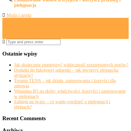
pielęgnacja
Moda i uroda
Post
←
Jak dobrać idealne spodnie dla figury gruszki? Praktyczne
porady
navigation
Laminowanie włosów u fryzjera – korzyści, przebieg i
pielęgnacja
→
Search
for:
Ostatnie wpisy
Jak skutecznie zmniejszyć widoczność rozszerzonych porów?
Dodatki do fuksjowej sukienki – jak stworzyć elegancką
stylizację?
Terapia TENS – jak działa, zastosowania i korzyści dla
zdrowia
Witamina B5 na skórę: właściwości, korzyści i zastosowanie
w pielęgnacji
Zabiegi na twarz – co warto wiedzieć o pielęgnacji i
efektach?
Recent Comments
Archiwa