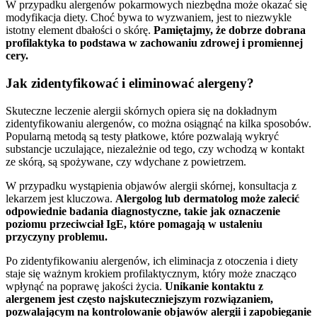
W przypadku alergenów pokarmowych niezbędna może okazać się
modyfikacja diety. Choć bywa to wyzwaniem, jest to niezwykle
istotny element dbałości o skórę.
Pamiętajmy, że dobrze dobrana
profilaktyka to podstawa w zachowaniu zdrowej i promiennej
cery.
Jak zidentyfikować i eliminować alergeny?
Skuteczne leczenie alergii skórnych opiera się na dokładnym
zidentyfikowaniu alergenów, co można osiągnąć na kilka sposobów.
Popularną metodą są testy płatkowe, które pozwalają wykryć
substancje uczulające, niezależnie od tego, czy wchodzą w kontakt
ze skórą, są spożywane, czy wdychane z powietrzem.
W przypadku wystąpienia objawów alergii skórnej, konsultacja z
lekarzem jest kluczowa.
Alergolog lub dermatolog może zalecić
odpowiednie badania diagnostyczne, takie jak oznaczenie
poziomu przeciwciał IgE, które pomagają w ustaleniu
przyczyny problemu.
Po zidentyfikowaniu alergenów, ich eliminacja z otoczenia i diety
staje się ważnym krokiem profilaktycznym, który może znacząco
wpłynąć na poprawę jakości życia.
Unikanie kontaktu z
alergenem jest często najskuteczniejszym rozwiązaniem,
pozwalającym na kontrolowanie objawów alergii i zapobieganie