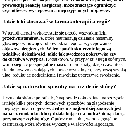
prowokują reakcję alergiczną, może znacząco ograniczyć
częstotliwość występowania nieprzyjemnych objawów.
Jakie leki stosować w farmakoterapii alergii?
W terapii alergii wykorzystuje się przede wszystkim
leki
przeciwhistaminowe
, które neutralizują działanie histaminy –
głównego winowajcy odpowiedzialnego za występowanie
objawów alergicznych.
W ten sposób skutecznie łagodzą
uciążliwe dolegliwości, takie jak swędząca pokrzywka czy
dokuczliwa wysypka.
Dodatkowo, w przypadku alergii skórnych,
warto sięgnąć po
specjalne maści
. Te preparaty, dzięki zawartości
składników znieczulających i przeciwzapalnych, przynoszą szybką
ulgę, redukując podrażnienia i niwelując uporczywe swędzenie.
Jakie są naturalne sposoby na uczulenie skóry?
Uczulenia skórne potrafią być naprawdę dokuczliwe, na szczęście
istnieje kilka prostych, domowych sposobów na złagodzenie
nieprzyjemnych objawów.
Jednym z najbardziej znanych jest
napar z rumianku, który działa kojąco na podrażnioną skórę,
przynosząc szybką ulgę.
Oprócz rumianku, warto sięgnąć po
czarnuszkę, która również wykazuje właściwości łagodzące.