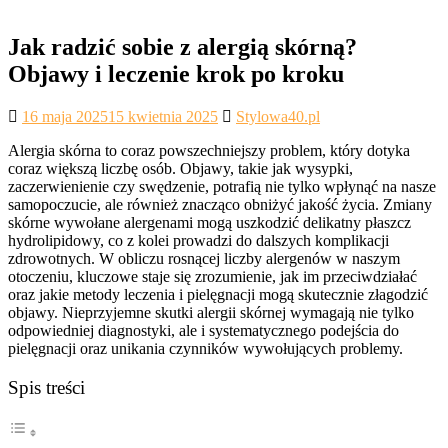
for:
Jak radzić sobie z alergią skórną?
Objawy i leczenie krok po kroku
16 maja 2025
15 kwietnia 2025
Stylowa40.pl
Alergia skórna to coraz powszechniejszy problem, który dotyka
coraz większą liczbę osób. Objawy, takie jak wysypki,
zaczerwienienie czy swędzenie, potrafią nie tylko wpłynąć na nasze
samopoczucie, ale również znacząco obniżyć jakość życia. Zmiany
skórne wywołane alergenami mogą uszkodzić delikatny płaszcz
hydrolipidowy, co z kolei prowadzi do dalszych komplikacji
zdrowotnych. W obliczu rosnącej liczby alergenów w naszym
otoczeniu, kluczowe staje się zrozumienie, jak im przeciwdziałać
oraz jakie metody leczenia i pielęgnacji mogą skutecznie złagodzić
objawy. Nieprzyjemne skutki alergii skórnej wymagają nie tylko
odpowiedniej diagnostyki, ale i systematycznego podejścia do
pielęgnacji oraz unikania czynników wywołujących problemy.
Spis treści