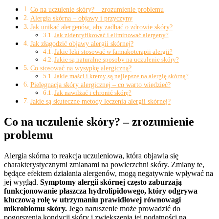
Co na uczulenie skóry? – zrozumienie problemu
Alergia skórna – objawy i przyczyny
Jak unikać alergenów, aby zadbać o zdrowie skóry?
Jak zidentyfikować i eliminować alergeny?
Jak złagodzić objawy alergii skórnej?
Jakie leki stosować w farmakoterapii alergii?
Jakie są naturalne sposoby na uczulenie skóry?
Co stosować na wysypkę alergiczną?
Jakie maści i kremy są najlepsze na alergię skórną?
Pielęgnacja skóry alergicznej – co warto wiedzieć?
Jak nawilżać i chronić skórę?
Jakie są skuteczne metody leczenia alergii skórnej?
Co na uczulenie skóry? – zrozumienie
problemu
Alergia skórna to reakcja uczuleniowa, która objawia się
charakterystycznymi zmianami na powierzchni skóry. Zmiany te,
będące efektem działania alergenów, mogą negatywnie wpływać na
jej wygląd.
Symptomy alergii skórnej często zaburzają
funkcjonowanie płaszcza hydrolipidowego, który odgrywa
kluczową rolę w utrzymaniu prawidłowej równowagi
mikrobiomu skóry.
Jego naruszenie może prowadzić do
pogorszenia kondycji skóry i zwiększenia jej podatności na