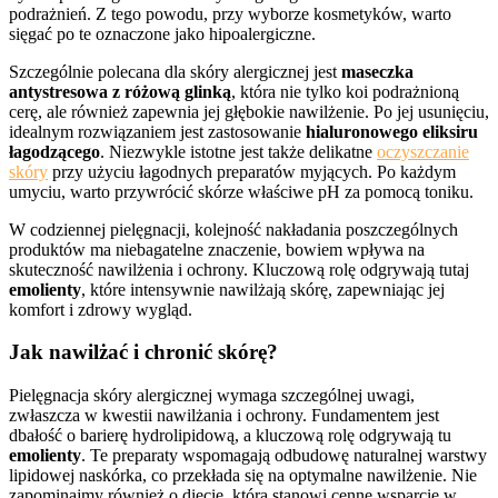
podrażnień. Z tego powodu, przy wyborze kosmetyków, warto
sięgać po te oznaczone jako hipoalergiczne.
Szczególnie polecana dla skóry alergicznej jest
maseczka
antystresowa z różową glinką
, która nie tylko koi podrażnioną
cerę, ale również zapewnia jej głębokie nawilżenie. Po jej usunięciu,
idealnym rozwiązaniem jest zastosowanie
hialuronowego eliksiru
łagodzącego
. Niezwykle istotne jest także delikatne
oczyszczanie
skóry
przy użyciu łagodnych preparatów myjących. Po każdym
umyciu, warto przywrócić skórze właściwe pH za pomocą toniku.
W codziennej pielęgnacji, kolejność nakładania poszczególnych
produktów ma niebagatelne znaczenie, bowiem wpływa na
skuteczność nawilżenia i ochrony. Kluczową rolę odgrywają tutaj
emolienty
, które intensywnie nawilżają skórę, zapewniając jej
komfort i zdrowy wygląd.
Jak nawilżać i chronić skórę?
Pielęgnacja skóry alergicznej wymaga szczególnej uwagi,
zwłaszcza w kwestii nawilżania i ochrony. Fundamentem jest
dbałość o barierę hydrolipidową, a kluczową rolę odgrywają tu
emolienty
. Te preparaty wspomagają odbudowę naturalnej warstwy
lipidowej naskórka, co przekłada się na optymalne nawilżenie. Nie
zapominajmy również o diecie, która stanowi cenne wsparcie w