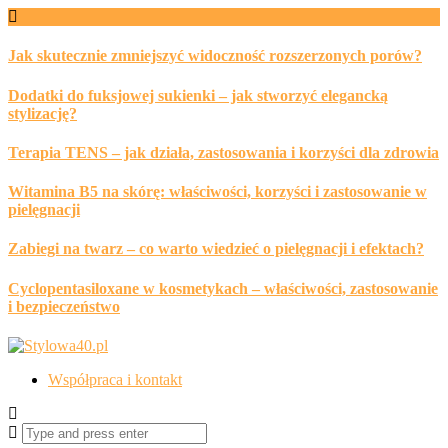
Skip
to
content
Jak skutecznie zmniejszyć widoczność rozszerzonych porów?
Dodatki do fuksjowej sukienki – jak stworzyć elegancką
stylizację?
Terapia TENS – jak działa, zastosowania i korzyści dla zdrowia
Witamina B5 na skórę: właściwości, korzyści i zastosowanie w
pielęgnacji
Zabiegi na twarz – co warto wiedzieć o pielęgnacji i efektach?
Cyclopentasiloxane w kosmetykach – właściwości, zastosowanie
i bezpieczeństwo
Współpraca i kontakt
Search