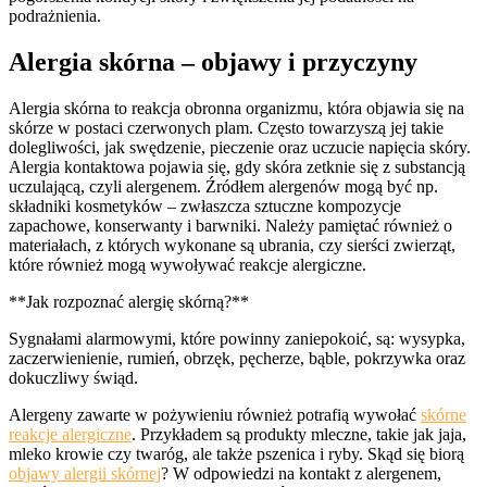
podrażnienia.
Alergia skórna – objawy i przyczyny
Alergia skórna to reakcja obronna organizmu, która objawia się na
skórze w postaci czerwonych plam. Często towarzyszą jej takie
dolegliwości, jak swędzenie, pieczenie oraz uczucie napięcia skóry.
Alergia kontaktowa pojawia się, gdy skóra zetknie się z substancją
uczulającą, czyli alergenem. Źródłem alergenów mogą być np.
składniki kosmetyków – zwłaszcza sztuczne kompozycje
zapachowe, konserwanty i barwniki. Należy pamiętać również o
materiałach, z których wykonane są ubrania, czy sierści zwierząt,
które również mogą wywoływać reakcje alergiczne.
**Jak rozpoznać alergię skórną?**
Sygnałami alarmowymi, które powinny zaniepokoić, są: wysypka,
zaczerwienienie, rumień, obrzęk, pęcherze, bąble, pokrzywka oraz
dokuczliwy świąd.
Alergeny zawarte w pożywieniu również potrafią wywołać
skórne
reakcje alergiczne
. Przykładem są produkty mleczne, takie jak jaja,
mleko krowie czy twaróg, ale także pszenica i ryby. Skąd się biorą
objawy alergii skórnej
? W odpowiedzi na kontakt z alergenem,