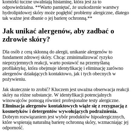
komórki tuczne uwalniają histaminę, która jest za to
odpowiedzialna. **Warto pamiętać, że uszkodzenie warstwy
hydrolipidowej skóry może pogłębić problemy alergiczne, dlatego
tak ważne jest dbanie o jej barierę ochronną.**
Jak unikać alergenów, aby zadbać o
zdrowie skóry?
Dla osób z cerą skłonną do alergii, unikanie alergenów to
fundament zdrowej skóry. Chcąc zminimalizować ryzyko
nieprzyjemnych reakcji, warto postawić na przemyślaną
profilaktykę, która obejmuje identyfikację i eliminację zarówno
alergenów działających kontaktowo, jak i tych obecnych w
pożywieniu.
Jak skutecznie to zrobić? Kluczem jest uważna obserwacja reakcji
skóry na różne substancje. W identyfikacji potencjalnych
winowajców pomogą również profesjonalne testy alergiczne.
Eliminacja alergenów kontaktowych wiąże się z rezygnacją z
kosmetyków i detergentów wywołujących podrażnienia.
Dobrym rozwiązaniem jest wybór produktów hipoalergicznych,
które wspierają naturalną barierę ochronną skóry, wzmacniając jej
odporność.