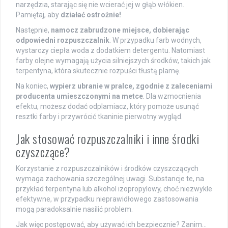
narzędzia, starając się nie wcierać jej w głąb włókien.
Pamiętaj, aby
działać ostrożnie!
Następnie,
namocz zabrudzone miejsce, dobierając
odpowiedni rozpuszczalnik
. W przypadku farb wodnych,
wystarczy ciepła woda z dodatkiem detergentu. Natomiast
farby olejne wymagają użycia silniejszych środków, takich jak
terpentyna, która skutecznie rozpuści tłustą plamę.
Na koniec,
wypierz ubranie w pralce, zgodnie z zaleceniami
producenta umieszczonymi na metce
. Dla wzmocnienia
efektu, możesz dodać odplamiacz, który pomoże usunąć
resztki farby i przywrócić tkaninie pierwotny wygląd.
Jak stosować rozpuszczalniki i inne środki
czyszczące?
Korzystanie z rozpuszczalników i środków czyszczących
wymaga zachowania szczególnej uwagi. Substancje te, na
przykład terpentyna lub alkohol izopropylowy, choć niezwykle
efektywne, w przypadku nieprawidłowego zastosowania
mogą paradoksalnie nasilić problem.
Jak więc postępować, aby używać ich bezpiecznie? Zanim…