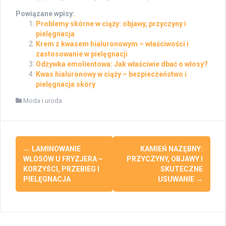
Powiązane wpisy:
Problemy skórne w ciąży: objawy, przyczyny i
pielęgnacja
Krem z kwasem hialuronowym – właściwości i
zastosowanie w pielęgnacji
Odżywka emolientowa: Jak właściwie dbać o włosy?
Kwas hialuronowy w ciąży – bezpieczeństwo i
pielęgnacja skóry
Moda i uroda
Post
←
LAMINOWANIE
KAMIEŃ NAZĘBNY:
navigation
WŁOSÓW U FRYZJERA –
PRZYCZYNY, OBJAWY I
KORZYŚCI, PRZEBIEG I
SKUTECZNE
PIELĘGNACJA
USUWANIE
→