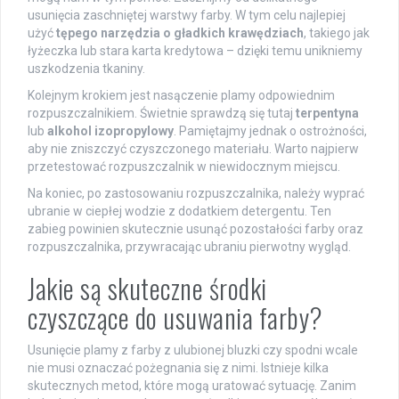
usunięcia zaschniętej warstwy farby. W tym celu najlepiej
użyć
tępego narzędzia o gładkich krawędziach
, takiego jak
łyżeczka lub stara karta kredytowa – dzięki temu unikniemy
uszkodzenia tkaniny.
Kolejnym krokiem jest nasączenie plamy odpowiednim
rozpuszczalnikiem. Świetnie sprawdzą się tutaj
terpentyna
lub
alkohol izopropylowy
. Pamiętajmy jednak o ostrożności,
aby nie zniszczyć czyszczonego materiału. Warto najpierw
przetestować rozpuszczalnik w niewidocznym miejscu.
Na koniec, po zastosowaniu rozpuszczalnika, należy wyprać
ubranie w ciepłej wodzie z dodatkiem detergentu. Ten
zabieg powinien skutecznie usunąć pozostałości farby oraz
rozpuszczalnika, przywracając ubraniu pierwotny wygląd.
Jakie są skuteczne środki
czyszczące do usuwania farby?
Usunięcie plamy z farby z ulubionej bluzki czy spodni wcale
nie musi oznaczać pożegnania się z nimi. Istnieje kilka
skutecznych metod, które mogą uratować sytuację. Zanim