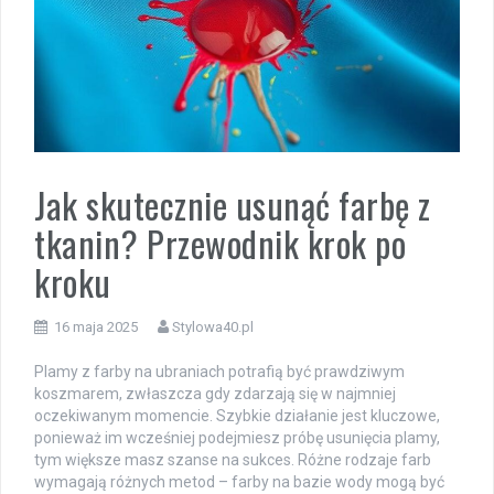
Jak skutecznie usunąć farbę z
tkanin? Przewodnik krok po
kroku
16 maja 2025
Stylowa40.pl
Plamy z farby na ubraniach potrafią być prawdziwym
koszmarem, zwłaszcza gdy zdarzają się w najmniej
oczekiwanym momencie. Szybkie działanie jest kluczowe,
ponieważ im wcześniej podejmiesz próbę usunięcia plamy,
tym większe masz szanse na sukces. Różne rodzaje farb
wymagają różnych metod – farby na bazie wody mogą być