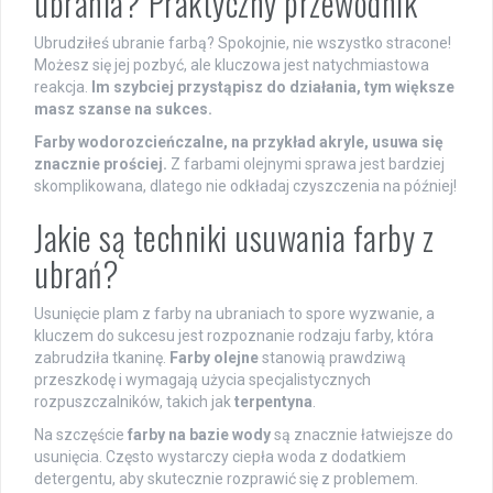
ubrania? Praktyczny przewodnik
Ubrudziłeś ubranie farbą? Spokojnie, nie wszystko stracone!
Możesz się jej pozbyć, ale kluczowa jest natychmiastowa
reakcja.
Im szybciej przystąpisz do działania, tym większe
masz szanse na sukces.
Farby wodorozcieńczalne, na przykład akryle, usuwa się
znacznie prościej.
Z farbami olejnymi sprawa jest bardziej
skomplikowana, dlatego nie odkładaj czyszczenia na później!
Jakie są techniki usuwania farby z
ubrań?
Usunięcie plam z farby na ubraniach to spore wyzwanie, a
kluczem do sukcesu jest rozpoznanie rodzaju farby, która
zabrudziła tkaninę.
Farby olejne
stanowią prawdziwą
przeszkodę i wymagają użycia specjalistycznych
rozpuszczalników, takich jak
terpentyna
.
Na szczęście
farby na bazie wody
są znacznie łatwiejsze do
usunięcia. Często wystarczy ciepła woda z dodatkiem
detergentu, aby skutecznie rozprawić się z problemem.