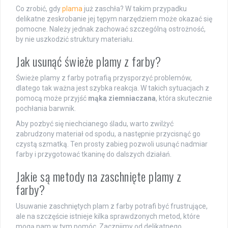
Co zrobić, gdy
plama
już zaschła? W takim przypadku
delikatne zeskrobanie jej tępym narzędziem może okazać się
pomocne. Należy jednak zachować szczególną ostrożność,
by nie uszkodzić struktury materiału.
Jak usunąć świeże plamy z farby?
Świeże plamy z farby potrafią przysporzyć problemów,
dlatego tak ważna jest szybka reakcja. W takich sytuacjach z
pomocą może przyjść
mąka ziemniaczana
, która skutecznie
pochłania barwnik.
Aby pozbyć się niechcianego śladu, warto zwilżyć
zabrudzony materiał od spodu, a następnie przycisnąć go
czystą szmatką. Ten prosty zabieg pozwoli usunąć nadmiar
farby i przygotować tkaninę do dalszych działań.
Jakie są metody na zaschnięte plamy z
farby?
Usuwanie zaschniętych plam z farby potrafi być frustrujące,
ale na szczęście istnieje kilka sprawdzonych metod, które
mogą nam w tym pomóc. Zacznijmy od delikatnego