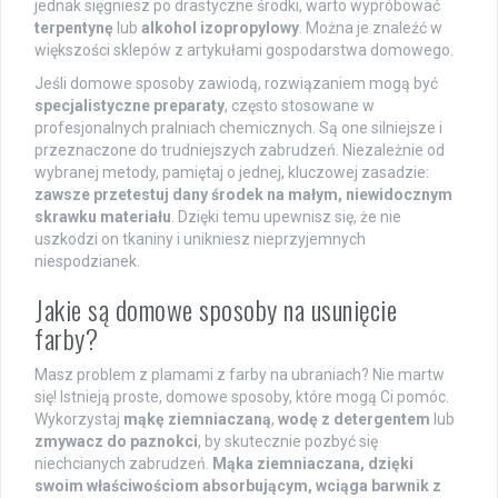
jednak sięgniesz po drastyczne środki, warto wypróbować
terpentynę
lub
alkohol izopropylowy
. Można je znaleźć w
większości sklepów z artykułami gospodarstwa domowego.
Jeśli domowe sposoby zawiodą, rozwiązaniem mogą być
specjalistyczne preparaty
, często stosowane w
profesjonalnych pralniach chemicznych. Są one silniejsze i
przeznaczone do trudniejszych zabrudzeń. Niezależnie od
wybranej metody, pamiętaj o jednej, kluczowej zasadzie:
zawsze przetestuj dany środek na małym, niewidocznym
skrawku materiału
. Dzięki temu upewnisz się, że nie
uszkodzi on tkaniny i unikniesz nieprzyjemnych
niespodzianek.
Jakie są domowe sposoby na usunięcie
farby?
Masz problem z plamami z farby na ubraniach? Nie martw
się! Istnieją proste, domowe sposoby, które mogą Ci pomóc.
Wykorzystaj
mąkę ziemniaczaną
,
wodę z detergentem
lub
zmywacz do paznokci
, by skutecznie pozbyć się
niechcianych zabrudzeń.
Mąka ziemniaczana, dzięki
swoim właściwościom absorbującym, wciąga barwnik z