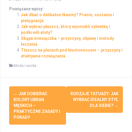
Powiązane wpisy:
Jak dbać o delikatne tkaniny? Pranie, suszenie i
pielęgnacja
Jak wybrać płaszcz, który wysmukli sylwetkę i
podkreśli atuty?
Skąpa miesiączka – przyczyny, objawy i metody
leczenia
Tłuszcz na plecach pod biustonoszem – przyczyny i
efektywne rozwiązania
Moda i uroda
Post
←
JAK DOBIERAĆ
RODZAJE TATUAŻY: JAK
navigation
KOLORY UBRAŃ
WYBRAĆ IDEALNY STYL
MĘSKICH –
DLA SIEBIE?
→
PRAKTYCZNE ZASADY I
PORADY