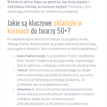
W efekcie skóra staje się gładsza, bardziej napięta i
odzyskuje zdrowy, promienny wygląd.
Pamiętaj o tym,
wybierając kosmetyki do codziennej pielęgnacji.
Jakie są kluczowe
składniki w
kremach
do twarzy 50+?
Po pięćdziesiątce skóra potrzebuje szczególnej troski,
dlatego kremy dedykowane tej grupie wiekowej wyróżniają
się bogatym składem. Ale co konkretnie w nich znajdziemy?
kwas hialuronowy
, to prawdziwy mistrz nawilżania,
który niczym magnes przyciąga wodę, zapewniając
skórze jędrność i redukując widoczność zmarszczek,
retinol
, który pobudza produkcję kolagenu, dzięki
niemu skóra staje się bardziej elastyczna, a proces
odnowy komórkowej przebiega sprawniej, co
przekłada się na wygładzenie cery,
witamina C
, która wzmacnia naczynia krwionośne,
chroni skórę przed szkodliwym działaniem wolnych
rodników dzięki swoim właściwościom
antyoksydacyjnym, a dodatkowo rozjaśnia cerę,