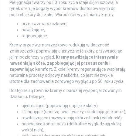
Pielęgnacja twarzy po 50. roku życia staje się kluczowa, a
rynek oferuje bogaty wybór kremów dostosowanych do
potrzeb skóry dojrzałej. Wśród nich wyróżniamy kremy:
przeciwzmarszczkowe,
nawilżające,
regenerujące.
Kremy przeciwzmarszczkowe redukują widoczność
zmarszczek i poprawiają elastyczność skóry, przywracając
jej młodzieńczy wygląd.
Kremy nawilżające intensywnie
nawadniają skórę, zapobiegając jej przesuszeniu i
zapewniając komfort.
Z kolei kremy regenerujące wspierają
naturalne procesy odnowy naskórka, co jest niezwykle
istotne dla zachowania zdrowego wyglądu po 50. roku życia.
Dostępne są również kremy o bardziej wyspecjalizowanym
działaniu, takie jak:
ujędrniające (poprawiają napięcie skóry),
liftingujące (unoszą owal twarzy, modelując jej kontur),
rewitalizujące (przywracają skórze blask i witalność),
napinające kontur oczu (delikatnie wygładzają skórę
wokół nich),
odżywcze (dostarczają skórze niezbędnych