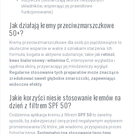
składników, wspierając jej prawidłowe
funkcjonowanie).
Jak działają kremy przeciwzmarszczkowe
50+?
Kremy przeciwzmarszczkowe dla osób po pięćdziesiątce to
skuteczne wsparcie w walce z oznakami starzenia. Ich
formuła, bogata w aktywne substancje, takie jak
retinol
,
kwas hialuronowy
i
witamina C
, intensywnie wygładza i
ujędrnia skórę, przywracając jej młodzieńczy wygląd.
Regularne stosowanie tych preparatów może znacząco
zredukować nawet głębokie zmarszczki, zapewniając
widoczne efekty.
Jakie korzyści niesie stosowanie kremów na
dzień z filtrem SPF 50?
Codzienna aplikacja kremu z filtrem
SPF 50
to świetny
sposób, by zabezpieczyć cerę przed negatywnym wpływem
promieniowania UV, które, jak wiadomo, przyspiesza proces
fotostarzenia.
Systematyczne stosowanie tego typu