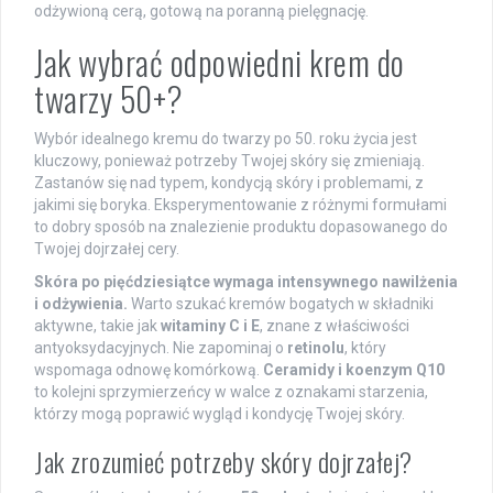
odżywioną cerą, gotową na poranną pielęgnację.
Jak wybrać odpowiedni krem do
twarzy 50+?
Wybór idealnego kremu do twarzy po 50. roku życia jest
kluczowy, ponieważ potrzeby Twojej skóry się zmieniają.
Zastanów się nad typem, kondycją skóry i problemami, z
jakimi się boryka. Eksperymentowanie z różnymi formułami
to dobry sposób na znalezienie produktu dopasowanego do
Twojej dojrzałej cery.
Skóra po pięćdziesiątce wymaga intensywnego nawilżenia
i odżywienia.
Warto szukać kremów bogatych w składniki
aktywne, takie jak
witaminy C i E
, znane z właściwości
antyoksydacyjnych. Nie zapominaj o
retinolu
, który
wspomaga odnowę komórkową.
Ceramidy i koenzym Q10
to kolejni sprzymierzeńcy w walce z oznakami starzenia,
którzy mogą poprawić wygląd i kondycję Twojej skóry.
Jak zrozumieć potrzeby skóry dojrzałej?