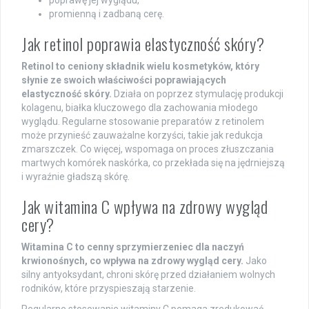
promienną i zadbaną cerę.
Jak retinol poprawia elastyczność skóry?
Retinol to ceniony składnik wielu kosmetyków, który
słynie ze swoich właściwości poprawiających
elastyczność skóry.
Działa on poprzez stymulację produkcji
kolagenu, białka kluczowego dla zachowania młodego
wyglądu. Regularne stosowanie preparatów z retinolem
może przynieść zauważalne korzyści, takie jak redukcja
zmarszczek. Co więcej, wspomaga on proces złuszczania
martwych komórek naskórka, co przekłada się na jędrniejszą
i wyraźnie gładszą skórę.
Jak witamina C wpływa na zdrowy wygląd
cery?
Witamina C to cenny sprzymierzeniec dla naczyń
krwionośnych, co wpływa na zdrowy wygląd cery.
Jako
silny antyoksydant, chroni skórę przed działaniem wolnych
rodników, które przyspieszają starzenie.
Regularne stosowanie witaminy C pomaga zredukować