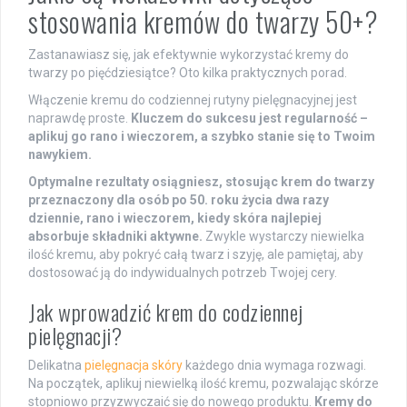
stosowania kremów do twarzy 50+?
Zastanawiasz się, jak efektywnie wykorzystać kremy do
twarzy po pięćdziesiątce? Oto kilka praktycznych porad.
Włączenie kremu do codziennej rutyny pielęgnacyjnej jest
naprawdę proste.
Kluczem do sukcesu jest regularność –
aplikuj go rano i wieczorem, a szybko stanie się to Twoim
nawykiem.
Optymalne rezultaty osiągniesz, stosując krem do twarzy
przeznaczony dla osób po 50. roku życia dwa razy
dziennie, rano i wieczorem, kiedy skóra najlepiej
absorbuje składniki aktywne.
Zwykle wystarczy niewielka
ilość kremu, aby pokryć całą twarz i szyję, ale pamiętaj, aby
dostosować ją do indywidualnych potrzeb Twojej cery.
Jak wprowadzić krem do codziennej
pielęgnacji?
Delikatna
pielęgnacja skóry
każdego dnia wymaga rozwagi.
Na początek, aplikuj niewielką ilość kremu, pozwalając skórze
stopniowo przyzwyczaić się do nowego produktu.
Kremy do