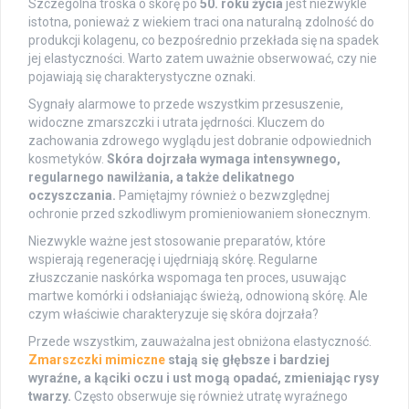
Szczególna troska o skórę po
50. roku życia
jest niezwykle
istotna, ponieważ z wiekiem traci ona naturalną zdolność do
produkcji kolagenu, co bezpośrednio przekłada się na spadek
jej elastyczności. Warto zatem uważnie obserwować, czy nie
pojawiają się charakterystyczne oznaki.
Sygnały alarmowe to przede wszystkim przesuszenie,
widoczne zmarszczki i utrata jędrności. Kluczem do
zachowania zdrowego wyglądu jest dobranie odpowiednich
kosmetyków.
Skóra dojrzała wymaga intensywnego,
regularnego nawilżania, a także delikatnego
oczyszczania.
Pamiętajmy również o bezwzględnej
ochronie przed szkodliwym promieniowaniem słonecznym.
Niezwykle ważne jest stosowanie preparatów, które
wspierają regenerację i ujędrniają skórę. Regularne
złuszczanie naskórka wspomaga ten proces, usuwając
martwe komórki i odsłaniając świeżą, odnowioną skórę. Ale
czym właściwie charakteryzuje się skóra dojrzała?
Przede wszystkim, zauważalna jest obniżona elastyczność.
Zmarszczki mimiczne
stają się głębsze i bardziej
wyraźne, a kąciki oczu i ust mogą opadać, zmieniając rysy
twarzy.
Często obserwuje się również utratę wyraźnego