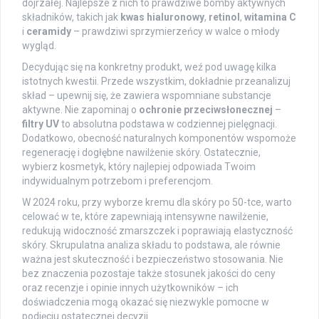
dojrzałej. Najlepsze z nich to prawdziwe bomby aktywnych
składników, takich jak
kwas hialuronowy
,
retinol
,
witamina C
i
ceramidy
– prawdziwi sprzymierzeńcy w walce o młody
wygląd.
Decydując się na konkretny produkt, weź pod uwagę kilka
istotnych kwestii. Przede wszystkim, dokładnie przeanalizuj
skład – upewnij się, że zawiera wspomniane substancje
aktywne. Nie zapominaj o
ochronie przeciwsłonecznej
–
filtry UV
to absolutna podstawa w codziennej pielęgnacji.
Dodatkowo, obecność naturalnych komponentów wspomoże
regenerację i dogłębne nawilżenie skóry. Ostatecznie,
wybierz kosmetyk, który najlepiej odpowiada Twoim
indywidualnym potrzebom i preferencjom.
W 2024 roku, przy wyborze kremu dla skóry po 50-tce, warto
celować w te, które zapewniają intensywne nawilżenie,
redukują widoczność zmarszczek i poprawiają elastyczność
skóry. Skrupulatna analiza składu to podstawa, ale równie
ważna jest skuteczność i bezpieczeństwo stosowania. Nie
bez znaczenia pozostaje także stosunek jakości do ceny
oraz recenzje i opinie innych użytkowników – ich
doświadczenia mogą okazać się niezwykle pomocne w
podjęciu ostatecznej decyzji.