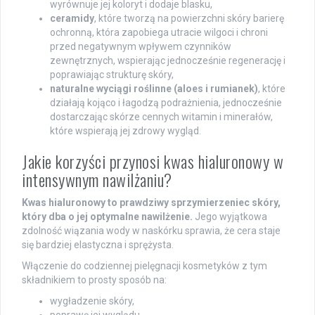
wyrównuje jej koloryt i dodaje blasku,
ceramidy
, które tworzą na powierzchni skóry barierę
ochronną, która zapobiega utracie wilgoci i chroni
przed negatywnym wpływem czynników
zewnętrznych, wspierając jednocześnie regenerację i
poprawiając strukturę skóry,
naturalne wyciągi roślinne (aloes i rumianek)
, które
działają kojąco i łagodzą podrażnienia, jednocześnie
dostarczając skórze cennych witamin i minerałów,
które wspierają jej zdrowy wygląd.
Jakie korzyści przynosi kwas hialuronowy w
intensywnym nawilżaniu?
Kwas hialuronowy to prawdziwy sprzymierzeniec skóry,
który dba o jej optymalne nawilżenie.
Jego wyjątkowa
zdolność wiązania wody w naskórku sprawia, że cera staje
się bardziej elastyczna i sprężysta.
Włączenie do codziennej pielęgnacji kosmetyków z tym
składnikiem to prosty sposób na:
wygładzenie skóry,
poprawę jej wyglądu,