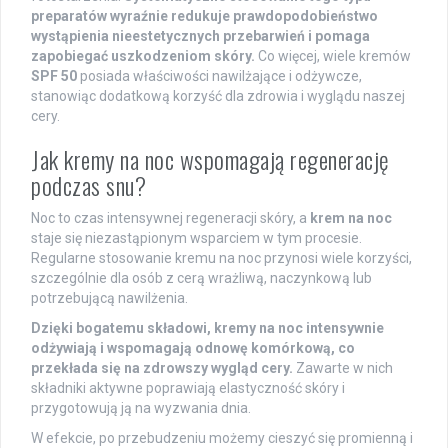
preparatów wyraźnie redukuje prawdopodobieństwo
wystąpienia nieestetycznych przebarwień i pomaga
zapobiegać uszkodzeniom skóry.
Co więcej, wiele kremów
SPF 50
posiada właściwości nawilżające i odżywcze,
stanowiąc dodatkową korzyść dla zdrowia i wyglądu naszej
cery.
Jak kremy na noc wspomagają regenerację
podczas snu?
Noc to czas intensywnej regeneracji skóry, a
krem na noc
staje się niezastąpionym wsparciem w tym procesie.
Regularne stosowanie kremu na noc przynosi wiele korzyści,
szczególnie dla osób z cerą wrażliwą, naczynkową lub
potrzebującą nawilżenia.
Dzięki bogatemu składowi, kremy na noc intensywnie
odżywiają i wspomagają odnowę komórkową, co
przekłada się na zdrowszy wygląd cery.
Zawarte w nich
składniki aktywne poprawiają elastyczność skóry i
przygotowują ją na wyzwania dnia.
W efekcie, po przebudzeniu możemy cieszyć się promienną i