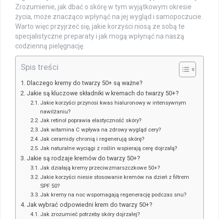
Zrozumienie, jak dbać o skórę w tym wyjątkowym okresie
życia, może znacząco wpłynąć na jej wygląd i samopoczucie.
Warto więc przyjrzeć się, jakie korzyści niosą ze sobą te
specjalistyczne preparaty i jak mogą wpłynąć na naszą
codzienną pielęgnację.
Spis treści
Dlaczego kremy do twarzy 50+ są ważne?
Jakie są kluczowe składniki w kremach do twarzy 50+?
Jakie korzyści przynosi kwas hialuronowy w intensywnym
nawilżaniu?
Jak retinol poprawia elastyczność skóry?
Jak witamina C wpływa na zdrowy wygląd cery?
Jak ceramidy chronią i regenerują skórę?
Jak naturalne wyciągi z roślin wspierają cerę dojrzałą?
Jakie są rodzaje kremów do twarzy 50+?
Jak działają kremy przeciwzmarszczkowe 50+?
Jakie korzyści niesie stosowanie kremów na dzień z filtrem
SPF 50?
Jak kremy na noc wspomagają regenerację podczas snu?
Jak wybrać odpowiedni krem do twarzy 50+?
Jak zrozumieć potrzeby skóry dojrzałej?