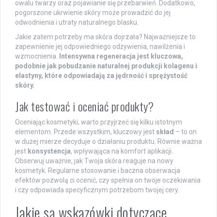
owalu twarzy oraz pojawianie się przebarwień. Dodatkowo,
pogorszone ukrwienie skóry może prowadzić do jej
odwodnienia i utraty naturalnego blasku.
Jakie zatem potrzeby ma skóra dojrzała? Najważniejsze to
zapewnienie jej odpowiedniego odżywienia, nawilżenia i
wzmocnienia.
Intensywna regeneracja jest kluczowa,
podobnie jak pobudzanie naturalnej produkcji kolagenu i
elastyny, które odpowiadają za jędrność i sprężystość
skóry.
Jak testować i oceniać produkty?
Oceniając kosmetyki, warto przyjrzeć się kilku istotnym
elementom. Przede wszystkim, kluczowy jest
skład
– to on
w dużej mierze decyduje o działaniu produktu. Równie ważna
jest
konsystencja
, wpływająca na komfort aplikacji.
Obserwuj uważnie, jak Twoja skóra reaguje na nowy
kosmetyk. Regularne stosowanie i baczna obserwacja
efektów pozwolą ci ocenić, czy spełnia on twoje oczekiwania
i czy odpowiada specyficznym potrzebom twojej cery.
Jakie są wskazówki dotyczące