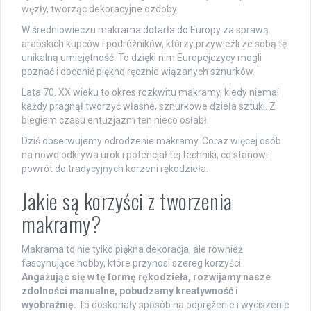
węzły, tworząc dekoracyjne ozdoby.
W średniowieczu makrama dotarła do Europy za sprawą
arabskich kupców i podróżników, którzy przywieźli ze sobą tę
unikalną umiejętność. To dzięki nim Europejczycy mogli
poznać i docenić piękno ręcznie wiązanych sznurków.
Lata 70. XX wieku to okres rozkwitu makramy, kiedy niemal
każdy pragnął tworzyć własne, sznurkowe dzieła sztuki. Z
biegiem czasu entuzjazm ten nieco osłabł.
Dziś obserwujemy odrodzenie makramy. Coraz więcej osób
na nowo odkrywa urok i potencjał tej techniki, co stanowi
powrót do tradycyjnych korzeni rękodzieła.
Jakie są korzyści z tworzenia
makramy?
Makrama to nie tylko piękna dekoracja, ale również
fascynujące hobby, które przynosi szereg korzyści.
Angażując się w tę formę rękodzieła, rozwijamy nasze
zdolności manualne, pobudzamy kreatywność i
wyobraźnię.
To doskonały sposób na odprężenie i wyciszenie