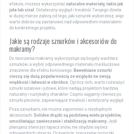
efekcie, możesz wykorzystać
naturalne materiały, takie jak
juta lub sizal
. Ostateczny wygląd i trwałość Twojego dzieła
w dużej mierze zależą od tego, jaki sznurek wybierzesz, więc
warto dobrze się zastanowić nad odpowiednim materiałem
do konkretnego projektu.
Jakie są rodzaje sznurków i akcesoriów do
makramy?
Do tworzenia makramy wykorzystuje się bogaty wachlarz
sznurków, a wybór odpowiedniego materiału ma kluczowe
znaczenie dla efektu końcowego.
Bawełniane sznurki
cieszą się dużą popularnością ze względu na swoją
miękkość i łatwość w obróbce.
Oprócz nich, warto rozważyć
sznurki sizalowe i jutowe, które nadają projektom bardziej
naturalny i rustykalny charakter. Często sięgamy również po
sznurki plecione, zapewniające trwałość i estetyczny wygląd.
Poza sznurkami, nie można zapomnieć o niezbędnych
akcesoriach.
Solidne drążki są podstawą wielu projektów,
umożliwiając zawieszenie i stabilizację makramy.
Jeśli
planujesz stworzyć łapacz snów, nie obędzie się bez
odpowiednich obręczy. Oczywiście, precyzyjne nożyczki