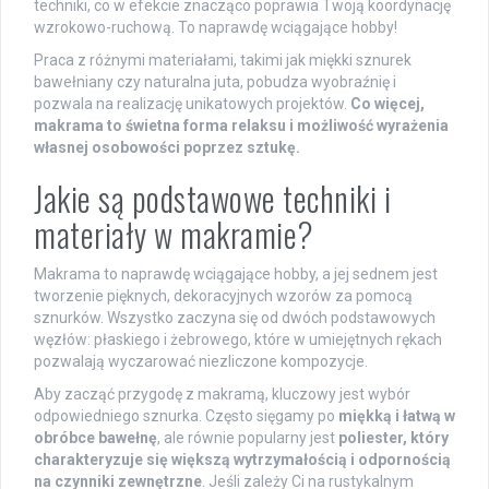
techniki, co w efekcie znacząco poprawia Twoją koordynację
wzrokowo-ruchową. To naprawdę wciągające hobby!
Praca z różnymi materiałami, takimi jak miękki sznurek
bawełniany czy naturalna juta, pobudza wyobraźnię i
pozwala na realizację unikatowych projektów.
Co więcej,
makrama to świetna forma relaksu i możliwość wyrażenia
własnej osobowości poprzez sztukę.
Jakie są podstawowe techniki i
materiały w makramie?
Makrama to naprawdę wciągające hobby, a jej sednem jest
tworzenie pięknych, dekoracyjnych wzorów za pomocą
sznurków. Wszystko zaczyna się od dwóch podstawowych
węzłów: płaskiego i żebrowego, które w umiejętnych rękach
pozwalają wyczarować niezliczone kompozycje.
Aby zacząć przygodę z makramą, kluczowy jest wybór
odpowiedniego sznurka. Często sięgamy po
miękką i łatwą w
obróbce bawełnę
, ale równie popularny jest
poliester, który
charakteryzuje się większą wytrzymałością i odpornością
na czynniki zewnętrzne
. Jeśli zależy Ci na rustykalnym