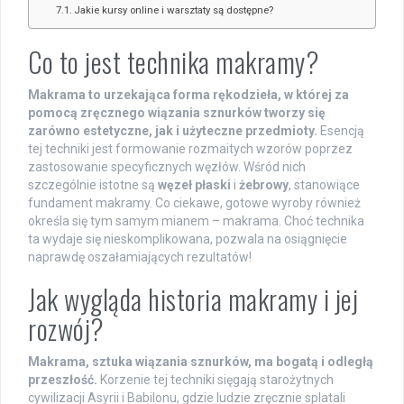
Jakie kursy online i warsztaty są dostępne?
Co to jest technika makramy?
Makrama to urzekająca forma rękodzieła, w której za
pomocą zręcznego wiązania sznurków tworzy się
zarówno estetyczne, jak i użyteczne przedmioty.
Esencją
tej techniki jest formowanie rozmaitych wzorów poprzez
zastosowanie specyficznych węzłów. Wśród nich
szczególnie istotne są
węzeł płaski
i
żebrowy
, stanowiące
fundament makramy. Co ciekawe, gotowe wyroby również
określa się tym samym mianem – makrama. Choć technika
ta wydaje się nieskomplikowana, pozwala na osiągnięcie
naprawdę oszałamiających rezultatów!
Jak wygląda historia makramy i jej
rozwój?
Makrama, sztuka wiązania sznurków, ma bogatą i odległą
przeszłość.
Korzenie tej techniki sięgają starożytnych
cywilizacji Asyrii i Babilonu, gdzie ludzie zręcznie splatali