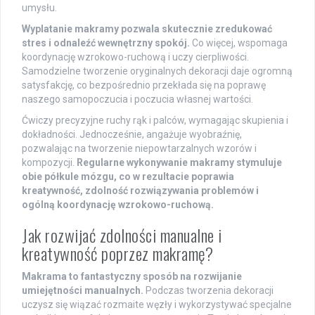
umysłu.
Wyplatanie makramy pozwala skutecznie zredukować
stres i odnaleźć wewnętrzny spokój.
Co więcej, wspomaga
koordynację wzrokowo-ruchową i uczy cierpliwości.
Samodzielne tworzenie oryginalnych dekoracji daje ogromną
satysfakcję, co bezpośrednio przekłada się na poprawę
naszego samopoczucia i poczucia własnej wartości.
Ćwiczy precyzyjne ruchy rąk i palców, wymagając skupienia i
dokładności. Jednocześnie, angażuje wyobraźnię,
pozwalając na tworzenie niepowtarzalnych wzorów i
kompozycji.
Regularne wykonywanie makramy stymuluje
obie półkule mózgu, co w rezultacie poprawia
kreatywność, zdolność rozwiązywania problemów i
ogólną koordynację wzrokowo-ruchową.
Jak rozwijać zdolności manualne i
kreatywność poprzez makramę?
Makrama to fantastyczny sposób na rozwijanie
umiejętności manualnych.
Podczas tworzenia dekoracji
uczysz się wiązać rozmaite węzły i wykorzystywać specjalne