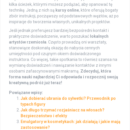
kilka ścieżek, którymi możesz podążać, aby opanować tę
technikę. Jedną z nich są
kursy online
, które oferują bogaty
zbiór instrukcji, począwszy od podstawowych węzłów, aż po
inspiracje do tworzenia własnych, unikalnych projektów.
Jeśli jednak preferujesz bardziej bezpośredni kontakt i
praktyczne doświadczenie, warto poszukać
lokalnych
artystów rzemiosła
. Często prowadzą oni warsztaty,
stanowiące doskonałą okazję do nabycia cennych
umiejętności pod czujnym okiem doświadczonego
instruktora. Co więcej, takie spotkania to również szansa na
wymianę doświadczeń i nawiązanie kontaktów z innymi
osobami zafascynowanymi makramą.
Zdecyduj, która
forma nauki najbardziej Ci odpowiada i rozpocznij swoją
kreatywną podróż już teraz!
Powiązane wpisy:
Jak dobierać ubrania do sylwetki? Przewodnik po
typach figury
Jak długo trzymać rozjaśniacz na włosach?
Bezpieczeństwo i efekty
Emulgatory w kosmetykach: jak działają i jakie mają
zastosowanie?