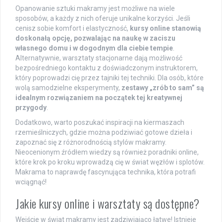
Opanowanie sztuki makramy jest możliwe na wiele
sposobów, a każdy z nich oferuje unikalne korzyści. Jeśli
cenisz sobie komfort i elastyczność,
kursy online stanowią
doskonałą opcję, pozwalając na naukę w zaciszu
własnego domu i w dogodnym dla ciebie tempie
.
Alternatywnie, warsztaty stacjonarne dają możliwość
bezpośredniego kontaktu z doświadczonym instruktorem,
który poprowadzi cię przez tajniki tej techniki. Dla osób, które
wolą samodzielne eksperymenty,
zestawy „zrób to sam” są
idealnym rozwiązaniem na początek tej kreatywnej
przygody
.
Dodatkowo, warto poszukać inspiracji na kiermaszach
rzemieślniczych, gdzie można podziwiać gotowe dzieła i
zapoznać się z różnorodnością stylów makramy.
Nieocenionym źródłem wiedzy są również poradniki online,
które krok po kroku wprowadzą cię w świat węzłów i splotów.
Makrama to naprawdę fascynująca technika, która potrafi
wciągnąć!
Jakie kursy online i warsztaty są dostępne?
Wejście w świat makramy jest zadziwiająco łatwe! Istnieje