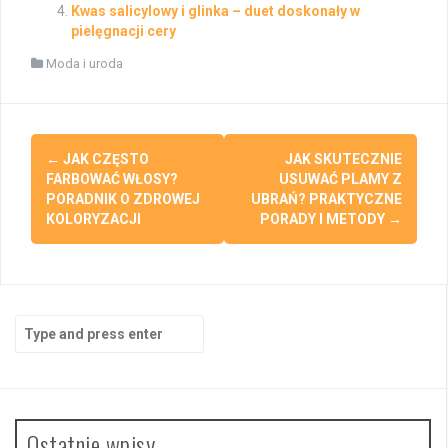
Kwas salicylowy i glinka – duet doskonały w
pielęgnacji cery
Moda i uroda
Post
←
JAK CZĘSTO
JAK SKUTECZNIE
navigation
FARBOWAĆ WŁOSY?
USUWAĆ PLAMY Z
PORADNIK O ZDROWEJ
UBRAŃ? PRAKTYCZNE
KOLORYZACJI
PORADY I METODY
→
Search
for:
Ostatnie wpisy