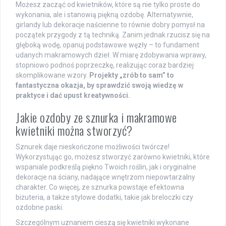
Możesz zacząć od kwietników, które są nie tylko proste do
wykonania, ale i stanowią piękną ozdobę. Alternatywnie,
girlandy lub dekoracje naścienne to równie dobry pomysł na
początek przygody z tą techniką. Zanim jednak rzucisz się na
głęboką wodę, opanuj podstawowe węzły – to fundament
udanych makramowych dzieł. W miarę zdobywania wprawy,
stopniowo podnoś poprzeczkę, realizując coraz bardziej
skomplikowane wzory.
Projekty „zrób to sam” to
fantastyczna okazja, by sprawdzić swoją wiedzę w
praktyce i dać upust kreatywności.
Jakie ozdoby ze sznurka i makramowe
kwietniki można stworzyć?
Sznurek daje nieskończone możliwości twórcze!
Wykorzystując go, możesz stworzyć zarówno kwietniki, które
wspaniale podkreślą piękno Twoich roślin, jak i oryginalne
dekoracje na ściany, nadające wnętrzom niepowtarzalny
charakter. Co więcej, ze sznurka powstaje efektowna
biżuteria, a także stylowe dodatki, takie jak breloczki czy
ozdobne paski.
Szczególnym uznaniem cieszą się kwietniki wykonane