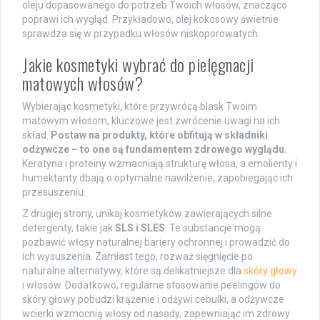
oleju dopasowanego do potrzeb Twoich włosów, znacząco
poprawi ich wygląd. Przykładowo, olej kokosowy świetnie
sprawdza się w przypadku włosów niskoporowatych.
Jakie kosmetyki wybrać do pielęgnacji
matowych włosów?
Wybierając kosmetyki, które przywrócą blask Twoim
matowym włosom, kluczowe jest zwrócenie uwagi na ich
skład.
Postaw na produkty, które obfitują w składniki
odżywcze – to one są fundamentem zdrowego wyglądu.
Keratyna i proteiny wzmacniają strukturę włosa, a emolienty i
humektanty dbają o optymalne nawilżenie, zapobiegając ich
przesuszeniu.
Z drugiej strony, unikaj kosmetyków zawierających silne
detergenty, takie jak
SLS i SLES
. Te substancje mogą
pozbawić włosy naturalnej bariery ochronnej i prowadzić do
ich wysuszenia. Zamiast tego, rozważ sięgnięcie po
naturalne alternatywy, które są delikatniejsze dla
skóry głowy
i włosów. Dodatkowo, regularne stosowanie peelingów do
skóry głowy pobudzi krążenie i odżywi cebulki, a odżywcze
wcierki wzmocnią włosy od nasady, zapewniając im zdrowy