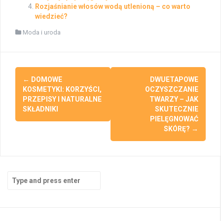
Rozjaśnianie włosów wodą utlenioną – co warto
wiedzieć?
Moda i uroda
Post
←
DOMOWE
DWUETAPOWE
navigation
KOSMETYKI: KORZYŚCI,
OCZYSZCZANIE
PRZEPISY I NATURALNE
TWARZY – JAK
SKŁADNIKI
SKUTECZNIE
PIELĘGNOWAĆ
SKÓRĘ?
→
Search
for: