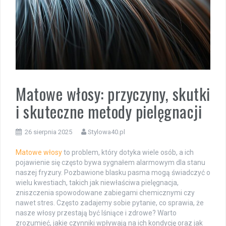
Matowe włosy: przyczyny, skutki
i skuteczne metody pielęgnacji
26 sierpnia 2025
Stylowa40.pl
Matowe włosy
to problem, który dotyka wiele osób, a ich
pojawienie się często bywa sygnałem alarmowym dla stanu
naszej fryzury. Pozbawione blasku pasma mogą świadczyć o
wielu kwestiach, takich jak niewłaściwa pielęgnacja,
zniszczenia spowodowane zabiegami chemicznymi czy
nawet stres. Często zadajemy sobie pytanie, co sprawia, że
nasze włosy przestają być lśniące i zdrowe? Warto
zrozumieć, jakie czynniki wpływają na ich kondycję oraz jak