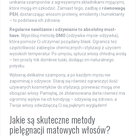
unikania szamponów z agresywnymi składnikami myjącymi,
które mogą im szkodzić. Zamiast tego, zadbaj o
równowagę
PEH
, dostarczając włosom proteiny, emolienty i humektanty
– to podstawa ich zdrowia.
Regularne nawilżanie i odżywianie to absolutny must-
have.
Wypróbuj metodę
OMO
(odżywka-mycie-odżywka),
która pomoże Ci utrzymać pożądany blask. Ogranicz też
częstotliwość zabiegów chemicznych i stylizacji z użyciem
wysokich temperatur. Po umyciu, spłucz włosy chłodną wodą
– ten prosty trik domknie łuski, dodając im naturalnego
połysku.
Wybieraj delikatne szampony, a po każdym myciu nie
zapominaj o odżywce. Staraj się również ograniczyć ilość
używanych kosmetyków do stylizacji, ponieważ mogą one
obciążać włosy. Pamiętaj, że zbilansowana dieta również ma
ogromny wpływ na ich kondycję – odżywiaj się zdrowo, a
Twoje włosy odwdzięczą Ci się pięknym wyglądem!
Jakie są skuteczne metody
pielęgnacji matowych włosów?