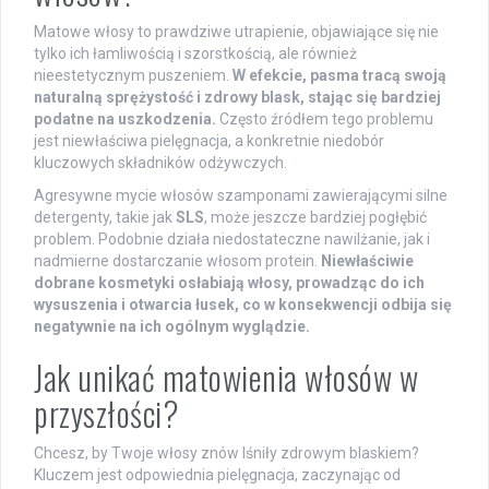
Matowe włosy to prawdziwe utrapienie, objawiające się nie
tylko ich łamliwością i szorstkością, ale również
nieestetycznym puszeniem.
W efekcie, pasma tracą swoją
naturalną sprężystość i zdrowy blask, stając się bardziej
podatne na uszkodzenia.
Często źródłem tego problemu
jest niewłaściwa pielęgnacja, a konkretnie niedobór
kluczowych składników odżywczych.
Agresywne mycie włosów szamponami zawierającymi silne
detergenty, takie jak
SLS
, może jeszcze bardziej pogłębić
problem. Podobnie działa niedostateczne nawilżanie, jak i
nadmierne dostarczanie włosom protein.
Niewłaściwie
dobrane kosmetyki osłabiają włosy, prowadząc do ich
wysuszenia i otwarcia łusek, co w konsekwencji odbija się
negatywnie na ich ogólnym wyglądzie.
Jak unikać matowienia włosów w
przyszłości?
Chcesz, by Twoje włosy znów lśniły zdrowym blaskiem?
Kluczem jest odpowiednia pielęgnacja, zaczynając od