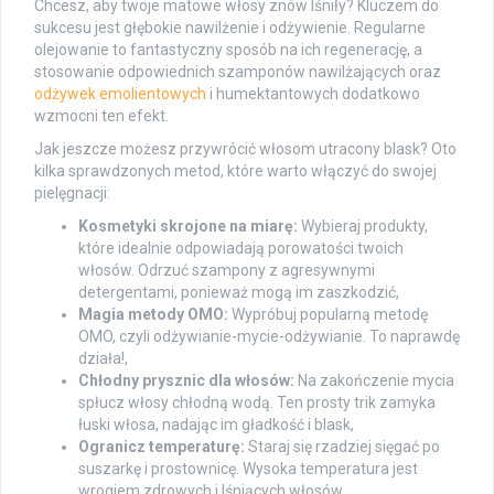
Chcesz, aby twoje matowe włosy znów lśniły? Kluczem do
sukcesu jest głębokie nawilżenie i odżywienie. Regularne
olejowanie to fantastyczny sposób na ich regenerację, a
stosowanie odpowiednich szamponów nawilżających oraz
odżywek emolientowych
i humektantowych dodatkowo
wzmocni ten efekt.
Jak jeszcze możesz przywrócić włosom utracony blask? Oto
kilka sprawdzonych metod, które warto włączyć do swojej
pielęgnacji:
Kosmetyki skrojone na miarę:
Wybieraj produkty,
które idealnie odpowiadają porowatości twoich
włosów. Odrzuć szampony z agresywnymi
detergentami, ponieważ mogą im zaszkodzić,
Magia metody OMO:
Wypróbuj popularną metodę
OMO, czyli odżywianie-mycie-odżywianie. To naprawdę
działa!,
Chłodny prysznic dla włosów:
Na zakończenie mycia
spłucz włosy chłodną wodą. Ten prosty trik zamyka
łuski włosa, nadając im gładkość i blask,
Ogranicz temperaturę:
Staraj się rzadziej sięgać po
suszarkę i prostownicę. Wysoka temperatura jest
wrogiem zdrowych i lśniących włosów,