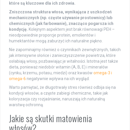
które są kluczowe dla ich zdrowia.
Zniszczona struktura włosa, wynikająca z uszkodzeń
mechanicznych (np. częste używanie prostownicy) lub
chemicznych (jak farbowanie), znacząco pogarsza ich
kondycję.
Kolejnym aspektem jest brak równowagi PEH –
nieodpowiednie proporcje protein, emolientów i
humektantów mogą zaburzyć ich naturalne piękno.
Nie zapominajmy również o czynnikach zewnętrznych, takich
jak intensywne słońce i zanieczyszczenie powietrza, które
osłabiają włosy, pozbawiając je witalności. Istotna jest także
dieta, ponieważ niedobór witamin (A, B, E) i minerałów
(cynku, krzemu, potasu, miedzi) oraz kwasów
omega-3 i
omega-6
negatywnie wpływa na ich wygląd.
Warto pamiętać, że długotrwały stres również odbija się na
kondycji włosów, a częste zabiegi chemiczne, takie jak
koloryzacja czy rozjaśnianie, naruszają ich naturalną
warstwę ochronną.
Jakie są skutki matowienia
włosów?