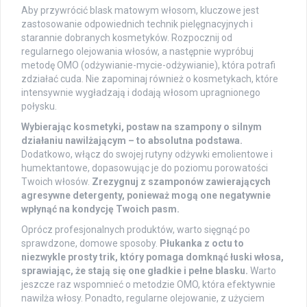
Aby przywrócić blask matowym włosom, kluczowe jest
zastosowanie odpowiednich technik pielęgnacyjnych i
starannie dobranych kosmetyków. Rozpocznij od
regularnego olejowania włosów, a następnie wypróbuj
metodę OMO (odżywianie-mycie-odżywianie), która potrafi
zdziałać cuda. Nie zapominaj również o kosmetykach, które
intensywnie wygładzają i dodają włosom upragnionego
połysku.
Wybierając kosmetyki, postaw na szampony o silnym
działaniu nawilżającym – to absolutna podstawa.
Dodatkowo, włącz do swojej rutyny odżywki emolientowe i
humektantowe, dopasowując je do poziomu porowatości
Twoich włosów.
Zrezygnuj z szamponów zawierających
agresywne detergenty, ponieważ mogą one negatywnie
wpłynąć na kondycję Twoich pasm.
Oprócz profesjonalnych produktów, warto sięgnąć po
sprawdzone, domowe sposoby.
Płukanka z octu to
niezwykle prosty trik, który pomaga domknąć łuski włosa,
sprawiając, że stają się one gładkie i pełne blasku.
Warto
jeszcze raz wspomnieć o metodzie OMO, która efektywnie
nawilża włosy. Ponadto, regularne olejowanie, z użyciem