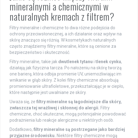
mineralnymi a chemicznymi w
naturalnych kremach z filtrem?
Filtry mineralne i chemiczne to dwa różne podejścia do
ochrony przeciwsłonecznej, a ich działanie oraz wpływ na
skórę znacząco się różnią. W kosmetykach naturalnych
często znajdziemy filtry mineralne, które są cenione za
bezpieczeństwo i skuteczność.
Filtry mineralne, takie jak
dwutlenek tytanu
i
tlenek cynku
,
działają jak fizyczna tarcza. Po nałożeniu na skórę tworzą
one barierę, która odbija promienie UV, uniemożliwiając im
wnikanie w głąb skóry. Z kolei filtry chemiczne absorbują
promieniowanie ultrafioletowe, przekształcając je w ciepło,
które następnie jest uwalniane ze skóry.
Uważa się, że
filtry mineralne są łagodniejsze dla skóry,
zwłaszcza tej wrażliwej i skłonnej do alergii.
Filtry
chemiczne, choć skuteczne, mogą potencjalnie powodować
podrażnienia lub reakcje alergiczne u niektórych osób.
Dodatkowo,
filtry mineralne są postrzegane jako bardziej
przyjazne środowisku.
Niektóre filtry chemiczne mogą