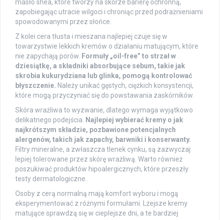
masło shea, które tworzy na skórze barierę ochronną,
zapobiegając utracie wilgoci i chroniąc przed podrażnieniami
spowodowanymi przez słońce.
Z kolei cera tłusta i mieszana najlepiej czuje się w
towarzystwie lekkich kremów o działaniu matującym, które
nie zapychają porów.
Formuły „oil-free” to strzał w
dziesiątkę, a składniki absorbujące sebum, takie jak
skrobia kukurydziana lub glinka, pomogą kontrolować
błyszczenie.
Należy unikać gęstych, ciężkich konsystencji,
które mogą przyczyniać się do powstawania zaskórników.
Skóra wrażliwa to wyzwanie, dlatego wymaga wyjątkowo
delikatnego podejścia.
Najlepiej wybierać kremy o jak
najkrótszym składzie, pozbawione potencjalnych
alergenów, takich jak zapachy, barwniki i konserwanty.
Filtry mineralne, a zwłaszcza tlenek cynku, są zazwyczaj
lepiej tolerowane przez skórę wrażliwą. Warto również
poszukiwać produktów hipoalergicznych, które przeszły
testy dermatologiczne.
Osoby z cerą normalną mają komfort wyboru i mogą
eksperymentować z różnymi formułami. Lżejsze kremy
matujące sprawdzą się w cieplejsze dni, a te bardziej