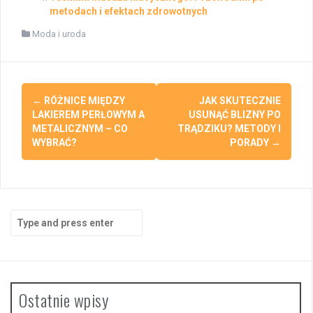
metodach i efektach zdrowotnych
Moda i uroda
Post
←
RÓŻNICE MIĘDZY
JAK SKUTECZNIE
navigation
LAKIEREM PERŁOWYM A
USUNĄĆ BLIZNY PO
METALICZNYM – CO
TRĄDZIKU? METODY I
WYBRAĆ?
PORADY
→
Search
for:
Ostatnie wpisy