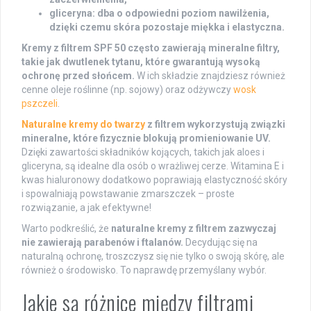
gliceryna: dba o odpowiedni poziom nawilżenia,
dzięki czemu skóra pozostaje miękka i elastyczna.
Kremy z filtrem SPF 50 często zawierają mineralne filtry,
takie jak dwutlenek tytanu, które gwarantują wysoką
ochronę przed słońcem.
W ich składzie znajdziesz również
cenne oleje roślinne (np. sojowy) oraz odżywczy
wosk
pszczeli
.
Naturalne kremy do twarzy
z filtrem wykorzystują związki
mineralne, które fizycznie blokują promieniowanie UV.
Dzięki zawartości składników kojących, takich jak aloes i
gliceryna, są idealne dla osób o wrażliwej cerze. Witamina E i
kwas hialuronowy dodatkowo poprawiają elastyczność skóry
i spowalniają powstawanie zmarszczek – proste
rozwiązanie, a jak efektywne!
Warto podkreślić, że
naturalne kremy z filtrem zazwyczaj
nie zawierają parabenów i ftalanów.
Decydując się na
naturalną ochronę, troszczysz się nie tylko o swoją skórę, ale
również o środowisko. To naprawdę przemyślany wybór.
Jakie są różnice między filtrami