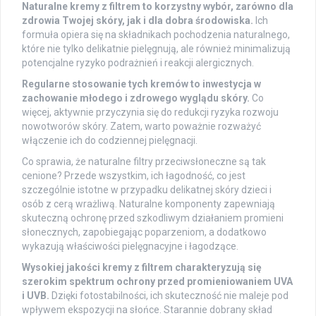
Naturalne kremy z filtrem to korzystny wybór, zarówno dla
zdrowia Twojej skóry, jak i dla dobra środowiska.
Ich
formuła opiera się na składnikach pochodzenia naturalnego,
które nie tylko delikatnie pielęgnują, ale również minimalizują
potencjalne ryzyko podrażnień i reakcji alergicznych.
Regularne stosowanie tych kremów to inwestycja w
zachowanie młodego i zdrowego wyglądu skóry.
Co
więcej, aktywnie przyczynia się do redukcji ryzyka rozwoju
nowotworów skóry. Zatem, warto poważnie rozważyć
włączenie ich do codziennej pielęgnacji.
Co sprawia, że naturalne filtry przeciwsłoneczne są tak
cenione? Przede wszystkim, ich łagodność, co jest
szczególnie istotne w przypadku delikatnej skóry dzieci i
osób z cerą wrażliwą. Naturalne komponenty zapewniają
skuteczną ochronę przed szkodliwym działaniem promieni
słonecznych, zapobiegając poparzeniom, a dodatkowo
wykazują właściwości pielęgnacyjne i łagodzące.
Wysokiej jakości kremy z filtrem charakteryzują się
szerokim spektrum ochrony przed promieniowaniem UVA
i UVB.
Dzięki fotostabilności, ich skuteczność nie maleje pod
wpływem ekspozycji na słońce. Starannie dobrany skład