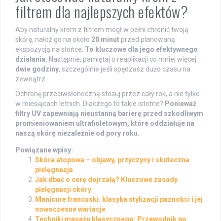
filtrem dla najlepszych efektów?
Aby naturalny krem z filtrem mógł w pełni chronić twoją
skórę, nałóż go na około
20 minut
przed planowaną
ekspozycją na słońce.
To kluczowe dla jego efektywnego
działania.
Następnie, pamiętaj o reaplikacji co mniej więcej
dwie godziny
, szczególnie jeśli spędzasz dużo czasu na
zewnątrz.
Ochronę przeciwsłoneczną stosuj przez cały rok, a nie tylko
w miesiącach letnich. Dlaczego to takie istotne?
Ponieważ
filtry UV zapewniają nieustanną barierę przed szkodliwym
promieniowaniem ultrafioletowym, które oddziałuje na
naszą skórę niezależnie od pory roku.
Powiązane wpisy:
Skóra atopowa – objawy, przyczyny i skuteczna
pielęgnacja
Jak dbać o cerę dojrzałą? Kluczowe zasady
pielęgnacji skóry
Manicure francuski: klasyka stylizacji paznokci i jej
nowoczesne wariacje
Techniki masażu klasycznego: Przewodnik po