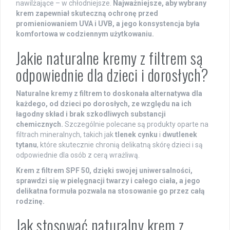
nawilżające – w chłodniejsze.
Najważniejsze, aby wybrany
krem zapewniał skuteczną ochronę przed
promieniowaniem UVA i UVB, a jego konsystencja była
komfortowa w codziennym użytkowaniu.
Jakie naturalne kremy z filtrem są
odpowiednie dla dzieci i dorosłych?
Naturalne kremy z filtrem to doskonała alternatywa dla
każdego, od dzieci po dorosłych, ze względu na ich
łagodny skład i brak szkodliwych substancji
chemicznych.
Szczególnie polecane są produkty oparte na
filtrach mineralnych, takich jak
tlenek cynku
i
dwutlenek
tytanu
, które skutecznie chronią delikatną skórę dzieci i są
odpowiednie dla osób z cerą wrażliwą.
Krem z filtrem SPF 50, dzięki swojej uniwersalności,
sprawdzi się w pielęgnacji twarzy i całego ciała, a jego
delikatna formuła pozwala na stosowanie go przez całą
rodzinę.
Jak stosować naturalny krem z