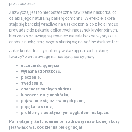
przesuszona?
Zazwyczaj jest to niedostateczne nawilżenie naskórka, co
osłabia jego naturalną barierę ochronną. W efekcie, skóra
staje się bardziej wrażliwa na uszkodzenia, co z kolei może
prowadzić do pękania delikatnych naczynek krwionośnych.
Nierzadko pojawiają się również nieestetyczne wypryski, a
osoby z suchą cerą często skarżą się na ogólny dyskomfort.
Jakie konkretnie symptomy wskazują na suchą skórę
twarzy? Zwróć uwagę na następujące sygnały:
uczucie ściągnięcia,
wyraźna szorstkość,
pieczenie,
swędzenie,
obecność suchych skórek,
łuszczenie się naskórka,
pojawianie się czerwonych plam,
popękana skóra,
problemy z estetycznym wyglądem makijażu.
Pamiętajmy, że fundamentem zdrowej i nawilżonej skóry
jest właściwa, codzienna pielęgnacja!