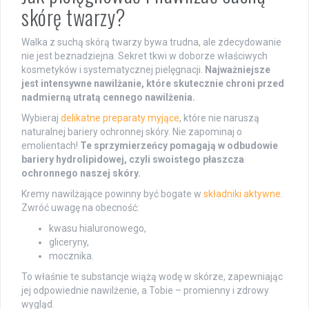
skórę twarzy?
Walka z suchą skórą twarzy bywa trudna, ale zdecydowanie
nie jest beznadziejna. Sekret tkwi w doborze właściwych
kosmetyków i systematycznej pielęgnacji.
Najważniejsze
jest intensywne nawilżanie, które skutecznie chroni przed
nadmierną utratą cennego nawilżenia.
Wybieraj
delikatne preparaty myjące
, które nie naruszą
naturalnej bariery ochronnej skóry. Nie zapominaj o
emolientach!
Te sprzymierzeńcy pomagają w odbudowie
bariery hydrolipidowej, czyli swoistego płaszcza
ochronnego naszej skóry.
Kremy nawilżające powinny być bogate w
składniki aktywne
.
Zwróć uwagę na obecność:
kwasu hialuronowego,
gliceryny,
mocznika.
To właśnie te substancje wiążą wodę w skórze, zapewniając
jej odpowiednie nawilżenie, a Tobie – promienny i zdrowy
wygląd.