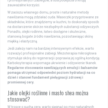
i profesjonalnych zabiegów, a oba podejścia oferują
zauważalne korzyści.
W zaciszu własnego domu, proste i naturalne metody
nawilżania mogą zdziałać cuda. Maseczki przygotowane ze
składników, które znajdziemy w kuchni, to doskonały sposób
na dostarczenie skórze niezbędnych substancji odżywczych.
Ponadto, olejki roślinne, łatwo dostępne i skuteczne,
stanowią bogate źródło nawilżenia, pozostawiając skórę
miękką i elastyczną.
Jeśli zależy nam na bardziej intensywnym efekcie, warto
rozważyć profesjonalne zabiegi. Mezoterapia mikroigłowa
stymuluje skórę do regeneracji i poprawia jej ogólną kondycję.
Karboksyterapia wspomaga ukrwienie i odżywienie tkanek.
Regularne stosowanie nawilżających emulsji i balsamów
pomaga utrzymać odpowiedni poziom hydratacji na co
dzień i stanowi fundament pielęgnacji zdrowej i
promiennej cery.
Jakie olejki roślinne i masło shea można
stosować?
W trosce o suchą cerę, warto sięgnąć po moc naturalnych