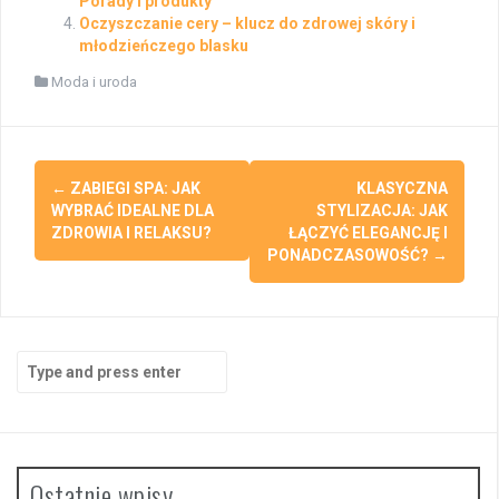
Porady i produkty
Oczyszczanie cery – klucz do zdrowej skóry i
młodzieńczego blasku
Moda i uroda
Post
←
ZABIEGI SPA: JAK
KLASYCZNA
navigation
WYBRAĆ IDEALNE DLA
STYLIZACJA: JAK
ZDROWIA I RELAKSU?
ŁĄCZYĆ ELEGANCJĘ I
PONADCZASOWOŚĆ?
→
Search
for:
Ostatnie wpisy