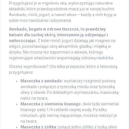
Przygotujesz je w mgnieniu oka, wykorzystując naturalne
składniki, które prawdopodobnie masz już w swojej kuchni.
Awokado, miód, jogurt, a nawet aloes – każdy z nich kryją w
sobie moc nawilżania i odżywiania.
Awokado, bogate w zdrowe tłuszcze, to prawdziwy
balsam dla suchej skóry, intensywnie ją odżywiając i
natłuszczając.
Z kolei miód i jogurt działają jak magnes na
wilgoć, pozostawiając cerę aksamitnie gładką i miękką w
dotyku. Nie można też zapomnieć o aloesie, którego
regenerujące właściwości wspomagają odnowę naskórka.
Chcesz wypróbować? Oto kilka przepisów, które z łatwością
przygotujesz:
Maseczka z awokado:
wystarczy rozgnieść połowę
awokado i połączyć z łyżeczką miodu oraz łyżeczką
oliwy z oliwek. Po dokładnym wymieszaniu, maseczkę
nałóż na twarz,
Maseczka z siemienia lnianego:
dwie łyżki siemienia
lnianego zalej 1/4 szklanki ciepłej wody. Po kilku
minutach, gdy siemię napęcznieje, możesz nałożyć je
na twarz,
Maseczka z żółtka:
połącz jedno żółtko z łyżką oliwy