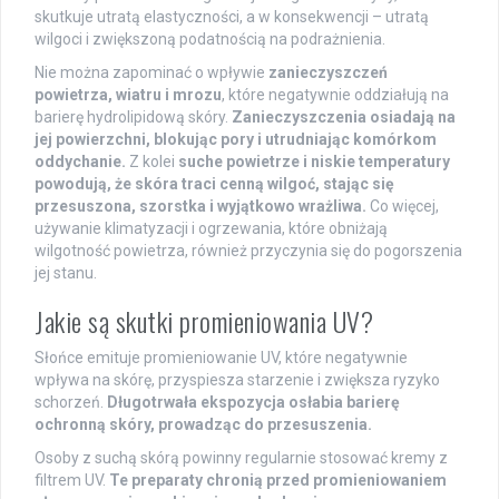
skutkuje utratą elastyczności, a w konsekwencji – utratą
wilgoci i zwiększoną podatnością na podrażnienia.
Nie można zapominać o wpływie
zanieczyszczeń
powietrza, wiatru i mrozu
, które negatywnie oddziałują na
barierę hydrolipidową skóry.
Zanieczyszczenia osiadają na
jej powierzchni, blokując pory i utrudniając komórkom
oddychanie.
Z kolei
suche powietrze i niskie temperatury
powodują, że skóra traci cenną wilgoć, stając się
przesuszona, szorstka i wyjątkowo wrażliwa.
Co więcej,
używanie klimatyzacji i ogrzewania, które obniżają
wilgotność powietrza, również przyczynia się do pogorszenia
jej stanu.
Jakie są skutki promieniowania UV?
Słońce emituje promieniowanie UV, które negatywnie
wpływa na skórę, przyspiesza starzenie i zwiększa ryzyko
schorzeń.
Długotrwała ekspozycja osłabia barierę
ochronną skóry, prowadząc do przesuszenia.
Osoby z suchą skórą powinny regularnie stosować kremy z
filtrem UV.
Te preparaty chronią przed promieniowaniem