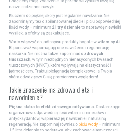
Choć geny mają znaczenie, to przede wszystkim liczą się
nasze codzienne nawyki.
Kluczem do pięknej skóry jest regularne nawilżanie. Nie
zapominajmy też o zbilansowanej diecie i piciu odpowiedniej
ilości wody – minimum
2 litry dziennie
to naprawdę niewielki
wysiłek, a efekty są zaskakujące.
Warto włączyć do jadłospisu produkty bogate w
witaminy A i
B
, ponieważ wspomagają one nawilżenie i regenerację
naskórka. Nie można także zapominać o
zdrowych
tłuszczach
, w tym niezbędnych nienasyconych kwasach
tłuszczowych (NNKT), które wpływają na elastyczność i
jędrność cery. Traktuj pielęgnację kompleksowo, a Twoja
skóra odwdzięczy Ci się promiennym wyglądem!
Jakie znaczenie ma zdrowa dieta i
nawodnienie?
Piękna skóra to efekt zdrowego odżywiania.
Dostarczając
organizmowi odpowiednią ilość witamin, minerałów i
antyoksydantów, wspierasz jej nawilżenie i naturalną
regenerację. Nie zapominaj również o
piciu wody
– minimum
1,5 litra dziennie to podstawa, aby zachować elastyczność i