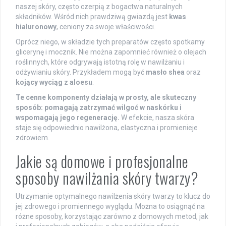
naszej skóry, często czerpią z bogactwa naturalnych
składników. Wśród nich prawdziwą gwiazdą jest
kwas
hialuronowy
, ceniony za swoje właściwości.
Oprócz niego, w składzie tych preparatów często spotkamy
glicerynę i mocznik. Nie można zapomnieć również o olejach
roślinnych, które odgrywają istotną rolę w nawilżaniu i
odżywianiu skóry. Przykładem mogą być
masło shea
oraz
kojący wyciąg z aloesu
.
Te cenne komponenty działają w prosty, ale skuteczny
sposób: pomagają zatrzymać wilgoć w naskórku i
wspomagają jego regenerację.
W efekcie, nasza skóra
staje się odpowiednio nawilżona, elastyczna i promienieje
zdrowiem.
Jakie są domowe i profesjonalne
sposoby nawilżania skóry twarzy?
Utrzymanie optymalnego nawilżenia skóry twarzy to klucz do
jej zdrowego i promiennego wyglądu. Można to osiągnąć na
różne sposoby, korzystając zarówno z domowych metod, jak