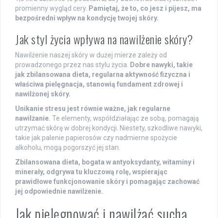
promienny wygląd cery.
Pamiętaj, że to, co jesz i pijesz, ma
bezpośredni wpływ na kondycję twojej skóry.
Jak styl życia wpływa na nawilżenie skóry?
Nawilżenie naszej skóry w dużej mierze zależy od
prowadzonego przez nas stylu życia.
Dobre nawyki, takie
jak zbilansowana dieta, regularna aktywność fizyczna i
właściwa pielęgnacja, stanowią fundament zdrowej i
nawilżonej skóry.
Unikanie stresu jest równie ważne, jak regularne
nawilżanie.
Te elementy, współdziałając ze sobą, pomagają
utrzymać skórę w dobrej kondycji. Niestety, szkodliwe nawyki,
takie jak palenie papierosów czy nadmierne spożycie
alkoholu, mogą pogorszyć jej stan.
Zbilansowana dieta, bogata w antyoksydanty, witaminy i
minerały, odgrywa tu kluczową rolę, wspierając
prawidłowe funkcjonowanie skóry i pomagając zachować
jej odpowiednie nawilżenie.
Jak pielęgnować i nawilżać suchą