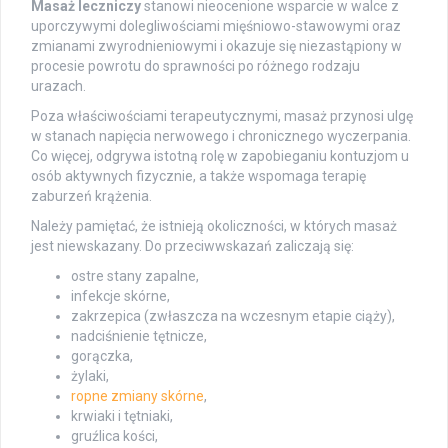
Masaż leczniczy
stanowi nieocenione wsparcie w walce z
uporczywymi dolegliwościami mięśniowo-stawowymi oraz
zmianami zwyrodnieniowymi i okazuje się niezastąpiony w
procesie powrotu do sprawności po różnego rodzaju
urazach.
Poza właściwościami terapeutycznymi, masaż przynosi ulgę
w stanach napięcia nerwowego i chronicznego wyczerpania.
Co więcej, odgrywa istotną rolę w zapobieganiu kontuzjom u
osób aktywnych fizycznie, a także wspomaga terapię
zaburzeń krążenia.
Należy pamiętać, że istnieją okoliczności, w których masaż
jest niewskazany. Do przeciwwskazań zaliczają się:
ostre stany zapalne,
infekcje skórne,
zakrzepica (zwłaszcza na wczesnym etapie ciąży),
nadciśnienie tętnicze,
gorączka,
żylaki,
ropne zmiany skórne
,
krwiaki i tętniaki,
gruźlica kości,