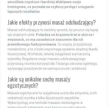
umożliwia częstsze i bardziej efektywne sesje
treningowe, co pozwala na szybszy postęp i osiąganie
lepszych rezultatów.
Jakie efekty przynosi masaż odchudzający?
Masaż odchudzający to świetny sposób, by poczuć się lepiej
we własnym ciele.
Pobudza on krążenie krwi w skórze i
mięśniach, co ma zasadnicze znaczenie dla ich
prawidłowego funkcjonowania
. Co więcej, przyspiesza
metabolizm, a to z kolei wspomaga spalanie zbędnej tkanki
tłuszczowej. W efekcie, łatwiej osiągniesz wymarzoną
sylwetkę. Regularne sesje masażu odchudzającego
przynoszą również korzyści dla Twojego zdrowia ogólnego,
wpływając pozytywnie na samopoczucie i witalność.
Jakie są unikalne cechy masaży
egzotycznych?
Masaże egzotyczne to wyjątkowa uczta dla zmysłów, a ich
unikalność wynika z kilku kluczowych aspektów.
Wykorzystują one techniki masażu niedostępne w
tradycyjnych zabiegach oraz bazują na naturalnych