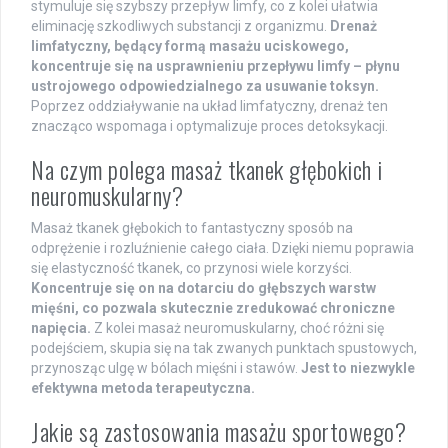
stymuluje się szybszy przepływ limfy, co z kolei ułatwia
eliminację szkodliwych substancji z organizmu.
Drenaż
limfatyczny, będący formą masażu uciskowego,
koncentruje się na usprawnieniu przepływu limfy – płynu
ustrojowego odpowiedzialnego za usuwanie toksyn.
Poprzez oddziaływanie na układ limfatyczny, drenaż ten
znacząco wspomaga i optymalizuje proces detoksykacji.
Na czym polega masaż tkanek głębokich i
neuromuskularny?
Masaż tkanek głębokich to fantastyczny sposób na
odprężenie i rozluźnienie całego ciała. Dzięki niemu poprawia
się elastyczność tkanek, co przynosi wiele korzyści.
Koncentruje się on na dotarciu do głębszych warstw
mięśni, co pozwala skutecznie zredukować chroniczne
napięcia.
Z kolei masaż neuromuskularny, choć różni się
podejściem, skupia się na tak zwanych punktach spustowych,
przynosząc ulgę w bólach mięśni i stawów.
Jest to niezwykle
efektywna metoda terapeutyczna.
Jakie są zastosowania masażu sportowego?