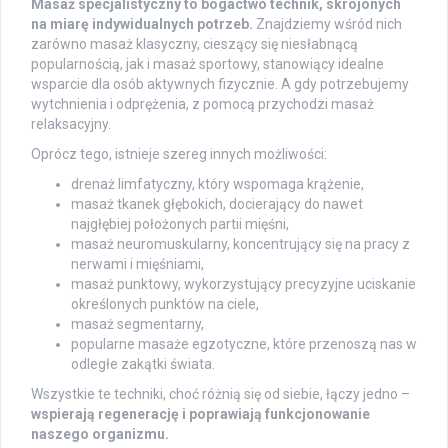
Masaż specjalistyczny to bogactwo technik, skrojonych
na miarę indywidualnych potrzeb.
Znajdziemy wśród nich
zarówno masaż klasyczny, cieszący się niesłabnącą
popularnością, jak i masaż sportowy, stanowiący idealne
wsparcie dla osób aktywnych fizycznie. A gdy potrzebujemy
wytchnienia i odprężenia, z pomocą przychodzi masaż
relaksacyjny.
Oprócz tego, istnieje szereg innych możliwości:
drenaż limfatyczny, który wspomaga krążenie,
masaż tkanek głębokich, docierający do nawet
najgłębiej położonych partii mięśni,
masaż neuromuskularny, koncentrujący się na pracy z
nerwami i mięśniami,
masaż punktowy, wykorzystujący precyzyjne uciskanie
określonych punktów na ciele,
masaż segmentarny,
popularne masaże egzotyczne, które przenoszą nas w
odległe zakątki świata.
Wszystkie te techniki, choć różnią się od siebie, łączy jedno –
wspierają regenerację i poprawiają funkcjonowanie
naszego organizmu.