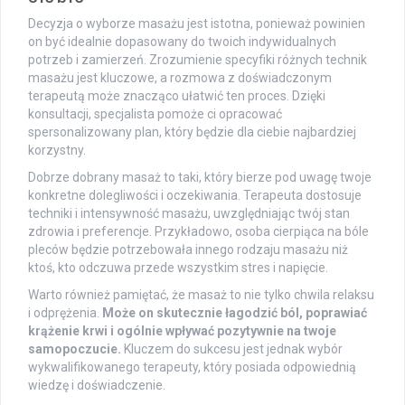
Decyzja o wyborze masażu jest istotna, ponieważ powinien
on być idealnie dopasowany do twoich indywidualnych
potrzeb i zamierzeń. Zrozumienie specyfiki różnych technik
masażu jest kluczowe, a rozmowa z doświadczonym
terapeutą może znacząco ułatwić ten proces. Dzięki
konsultacji, specjalista pomoże ci opracować
spersonalizowany plan, który będzie dla ciebie najbardziej
korzystny.
Dobrze dobrany masaż to taki, który bierze pod uwagę twoje
konkretne dolegliwości i oczekiwania. Terapeuta dostosuje
techniki i intensywność masażu, uwzględniając twój stan
zdrowia i preferencje. Przykładowo, osoba cierpiąca na bóle
pleców będzie potrzebowała innego rodzaju masażu niż
ktoś, kto odczuwa przede wszystkim stres i napięcie.
Warto również pamiętać, że masaż to nie tylko chwila relaksu
i odprężenia.
Może on skutecznie łagodzić ból, poprawiać
krążenie krwi i ogólnie wpływać pozytywnie na twoje
samopoczucie.
Kluczem do sukcesu jest jednak wybór
wykwalifikowanego terapeuty, który posiada odpowiednią
wiedzę i doświadczenie.