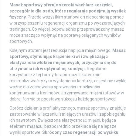
Masaż sportowy oferuje szeroki wachlarz korzyści,
szczególnie dla osób, które regularnie podejmują wysiłek
fizyczny.
Przede wszystkim stanowi on nieocenioną pomoc
w przyspieszeniu regeneracji organizmu po wyczerpujących
treningach. Co więcej, odpowiednio przeprowadzony masaż
może znacząco wpłynąć na poprawę osiąganych wyników
sportowych.
Kolejnym atutem jest redukcja napięcia mięśniowego.
Masaż
sportowy, stymulując krążenie krwi i zwiększając
elastyczność włókien mięśniowych, przyczynia się do
utrzymania ich w optymalnej kondycji.
Regularne
korzystanie z tej formy terapii może skutecznie
minimalizować ryzyko wystąpienia kontuzji, co jest niezwykle
ważne dla zachowania sprawności i możliwości
kontynuowania treningów. Utrzymywanie mięśni i stawów w
dobrej formie to podstawa sukcesu każdego sportowca.
Oprócz działania profilaktycznego, masaż sportowy znajduje
zastosowanie w leczeniu istniejących urazów i zapobieganiu
ich nawrotom. Zwiększona elastyczność mięśni, będąca
efektem masażu, bezpośrednio przekłada się na lepsze
wyniki sportowe.
Skrócony czas regeneracji po wysiłku