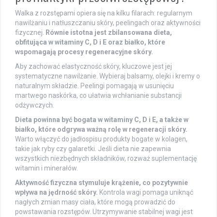
Walka z rozstępami opiera się na kilku filarach: regularnym
nawilżaniu i natłuszczaniu skóry, peelingach oraz aktywności
fizycznej.
Równie istotna jest zbilansowana dieta,
obfitująca w witaminy C, D i E oraz białko, które
wspomagają procesy regeneracyjne skóry.
Aby zachować elastyczność skóry, kluczowe jest jej
systematyczne nawilżanie. Wybieraj balsamy, olejki i kremy o
naturalnym składzie. Peelingi pomagają w usunięciu
martwego naskórka, co ułatwia wchłanianie substancji
odżywczych.
Dieta powinna być bogata w witaminy C, D i E, a także w
białko, które odgrywa ważną rolę w regeneracji skóry.
Warto włączyć do jadłospisu produkty bogate w kolagen,
takie jak ryby czy galaretki. Jeśli dieta nie zapewnia
wszystkich niezbędnych składników, rozważ suplementację
witamin i minerałów.
Aktywność fizyczna stymuluje krążenie, co pozytywnie
wpływa na jędrność skóry.
Kontrola wagi pomaga uniknąć
nagłych zmian masy ciała, które mogą prowadzić do
powstawania rozstępów. Utrzymywanie stabilnej wagi jest