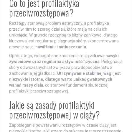
Co to jest profilaktyka
przeciwrozstępowa?
Rozstępy stanowią problem estetyczny, a profilaktyka
przeciw nim to szereg działań, które mają na celu ich
uniknięcie. W gruncie rzeczy są to blizny zanikowe, dlatego
kluczowa jest regularna pielęgnacja skóry, skoncentrowana
głównie na jej
nawilżaniu i natłuszczaniu
.
Oprócz tego, niebagatelne znaczenie mają
zdrowe nawyki
żywieniowe oraz regularna aktywność fizyczna
. Pielęgnacja
skóry od wczesnych lat zwiększa prawdopodobieństwo
zachowania jej gładkości.
Utrzymywanie stabilnej wagi jest
niezwykle istotne, dlatego warto unikać gwałtownych
wahań masy ciała
, co stanowi fundament skutecznej
profilaktyki przeciwrozstępowej.
Jakie są zasady profilaktyki
przeciwrozstępowej w ciąży?
Zapobieganie powstawaniu rozstępów w czasie ciąży jest
niezwykle istotne, a kluczem do sukcesu jest przestrzeganie