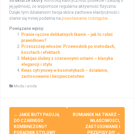
strukturze skóry.
Kontroluj kaloryczność posiłków i zadbaj o
jej jędrność, co wspomoże regularna aktywność fizyczna.
Dzięki tym działaniom twoja skóra zachowa elastyczność i
stanie się mniej podatna na
powstawanie rozstępów
.
Powiązane wpisy:
Pranie ręczne delikatnych tkanin – jak to robić
prawidłowo?
Przeszczep włosów: Przewodnik po metodach,
kosztach i efektach
Makijaż ślubny z czerwonymi ustami – klasyka
elegancji i stylu
Kwas cytrynowy w kosmetykach – działanie,
zastosowanie i bezpieczeństwo
Moda i uroda
Post
←
JAKIE BUTY PASUJĄ
RUMIANEK NA TWARZ –
navigation
DO CZARNEGO
WŁAŚCIWOŚCI,
KOMBINEZONU?
ZASTOSOWANIE I
PORADNIK STYLOWY
PRZEPISY DIY
→