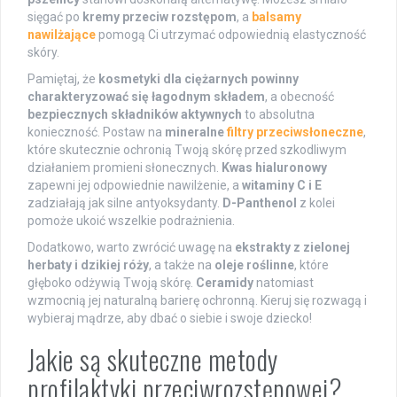
sięgać po
kremy przeciw rozstępom
, a
balsamy
nawilżające
pomogą Ci utrzymać odpowiednią elastyczność
skóry.
Pamiętaj, że
kosmetyki dla ciężarnych powinny
charakteryzować się łagodnym składem
, a obecność
bezpiecznych składników aktywnych
to absolutna
konieczność. Postaw na
mineralne
filtry przeciwsłoneczne
,
które skutecznie ochronią Twoją skórę przed szkodliwym
działaniem promieni słonecznych.
Kwas hialuronowy
zapewni jej odpowiednie nawilżenie, a
witaminy C i E
zadziałają jak silne antyoksydanty.
D-Panthenol
z kolei
pomoże ukoić wszelkie podrażnienia.
Dodatkowo, warto zwrócić uwagę na
ekstrakty z zielonej
herbaty i dzikiej róży
, a także na
oleje roślinne
, które
głęboko odżywią Twoją skórę.
Ceramidy
natomiast
wzmocnią jej naturalną barierę ochronną. Kieruj się rozwagą i
wybieraj mądrze, aby dbać o siebie i swoje dziecko!
Jakie są skuteczne metody
profilaktyki przeciwrozstępowej?