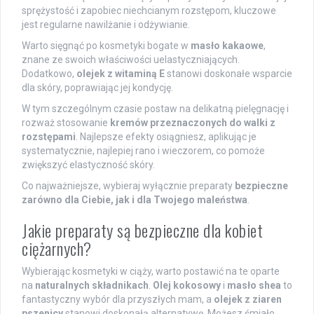
sprężystość i zapobiec niechcianym rozstępom, kluczowe
jest regularne nawilżanie i odżywianie.
Warto sięgnąć po kosmetyki bogate w
masło kakaowe
,
znane ze swoich właściwości uelastyczniających.
Dodatkowo,
olejek z witaminą E
stanowi doskonałe wsparcie
dla skóry, poprawiając jej kondycję.
W tym szczególnym czasie postaw na delikatną pielęgnację i
rozważ stosowanie
kremów przeznaczonych do walki z
rozstępami
. Najlepsze efekty osiągniesz, aplikując je
systematycznie, najlepiej rano i wieczorem, co pomoże
zwiększyć elastyczność skóry.
Co najważniejsze, wybieraj wyłącznie preparaty
bezpieczne
zarówno dla Ciebie, jak i dla Twojego maleństwa
.
Jakie preparaty są bezpieczne dla kobiet
ciężarnych?
Wybierając kosmetyki w ciąży, warto postawić na te oparte
na
naturalnych składnikach
.
Olej kokosowy
i
masło shea
to
fantastyczny wybór dla przyszłych mam, a
olejek z ziaren
pszenicy
stanowi doskonałą alternatywę. Możesz śmiało