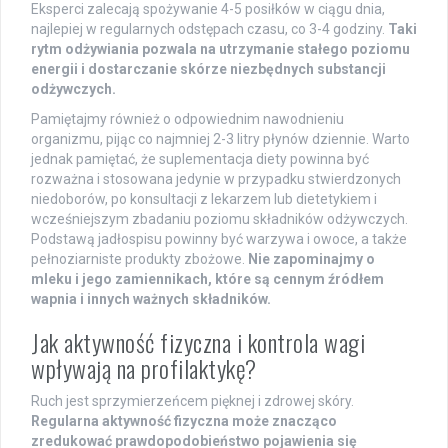
Eksperci zalecają spożywanie 4-5 posiłków w ciągu dnia,
najlepiej w regularnych odstępach czasu, co 3-4 godziny.
Taki
rytm odżywiania pozwala na utrzymanie stałego poziomu
energii i dostarczanie skórze niezbędnych substancji
odżywczych.
Pamiętajmy również o odpowiednim nawodnieniu
organizmu, pijąc co najmniej 2-3 litry płynów dziennie. Warto
jednak pamiętać, że suplementacja diety powinna być
rozważna i stosowana jedynie w przypadku stwierdzonych
niedoborów, po konsultacji z lekarzem lub dietetykiem i
wcześniejszym zbadaniu poziomu składników odżywczych.
Podstawą jadłospisu powinny być warzywa i owoce, a także
pełnoziarniste produkty zbożowe.
Nie zapominajmy o
mleku i jego zamiennikach, które są cennym źródłem
wapnia i innych ważnych składników.
Jak aktywność fizyczna i kontrola wagi
wpływają na profilaktykę?
Ruch jest sprzymierzeńcem pięknej i zdrowej skóry.
Regularna aktywność fizyczna może znacząco
zredukować prawdopodobieństwo pojawienia się