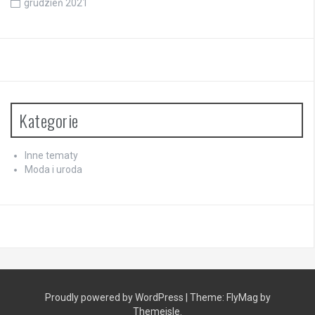
grudzień 2021
Kategorie
Inne tematy
Moda i uroda
Proudly powered by WordPress
|
Theme:
FlyMag
by
Themeisle.