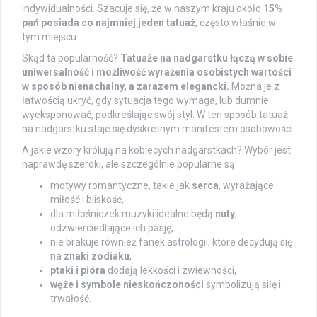
indywidualności. Szacuje się, że w naszym kraju około
15%
pań posiada co najmniej jeden tatuaż
, często właśnie w
tym miejscu.
Skąd ta popularność?
Tatuaże na nadgarstku łączą w sobie
uniwersalność i możliwość wyrażenia osobistych wartości
w sposób nienachalny, a zarazem elegancki.
Można je z
łatwością ukryć, gdy sytuacja tego wymaga, lub dumnie
wyeksponować, podkreślając swój styl. W ten sposób tatuaż
na nadgarstku staje się dyskretnym manifestem osobowości.
A jakie wzory królują na kobiecych nadgarstkach? Wybór jest
naprawdę szeroki, ale szczególnie popularne są:
motywy romantyczne, takie jak
serca
, wyrażające
miłość i bliskość,
dla miłośniczek muzyki idealne będą
nuty
,
odzwierciedlające ich pasję,
nie brakuje również fanek astrologii, które decydują się
na
znaki zodiaku
,
ptaki i pióra
dodają lekkości i zwiewności,
węże i symbole nieskończoności
symbolizują siłę i
trwałość.