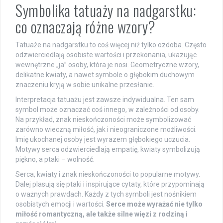
Symbolika tatuaży na nadgarstku:
co oznaczają różne wzory?
Tatuaże na nadgarstku to coś więcej niż tylko ozdoba. Często
odzwierciedlają osobiste wartości i przekonania, ukazując
wewnętrzne „ja” osoby, która je nosi. Geometryczne wzory,
delikatne kwiaty, a nawet symbole o głębokim duchowym
znaczeniu kryją w sobie unikalne przesłanie.
Interpretacja tatuażu jest zawsze indywidualna. Ten sam
symbol może oznaczać coś innego, w zależności od osoby.
Na przykład, znak nieskończoności może symbolizować
zarówno wieczną miłość, jak i nieograniczone możliwości.
Imię ukochanej osoby jest wyrazem głębokiego uczucia.
Motywy serca odzwierciedlają empatię, kwiaty symbolizują
piękno, a ptaki – wolność.
Serca, kwiaty i znak nieskończoności to popularne motywy.
Dalej plasują się ptaki i inspirujące cytaty, które przypominają
o ważnych prawdach. Każdy z tych symboli jest nośnikiem
osobistych emocji i wartości.
Serce może wyrażać nie tylko
miłość romantyczną, ale także silne więzi z rodziną i