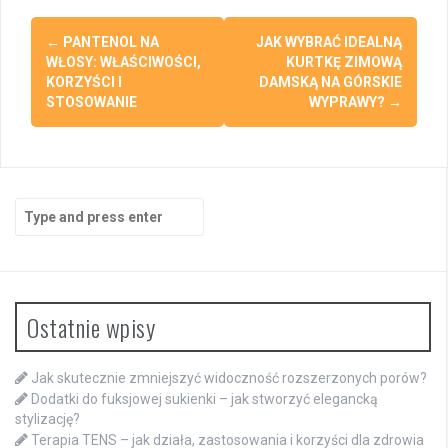
Post
←
PANTENOL NA
JAK WYBRAĆ IDEALNĄ
navigation
WŁOSY: WŁAŚCIWOŚCI,
KURTKĘ ZIMOWĄ
KORZYŚCI I
DAMSKĄ NA GÓRSKIE
STOSOWANIE
WYPRAWY?
→
Search
for:
Ostatnie wpisy
Jak skutecznie zmniejszyć widoczność rozszerzonych porów?
Dodatki do fuksjowej sukienki – jak stworzyć elegancką
stylizację?
Terapia TENS – jak działa, zastosowania i korzyści dla zdrowia