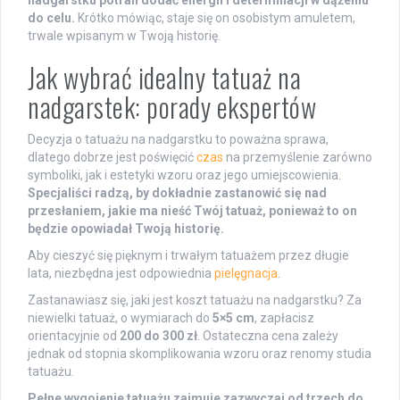
do celu.
Krótko mówiąc, staje się on osobistym amuletem,
trwale wpisanym w Twoją historię.
Jak wybrać idealny tatuaż na
nadgarstek: porady ekspertów
Decyzja o tatuażu na nadgarstku to poważna sprawa,
dlatego dobrze jest poświęcić
czas
na przemyślenie zarówno
symboliki, jak i estetyki wzoru oraz jego umiejscowienia.
Specjaliści radzą, by dokładnie zastanowić się nad
przesłaniem, jakie ma nieść Twój tatuaż, ponieważ to on
będzie opowiadał Twoją historię.
Aby cieszyć się pięknym i trwałym tatuażem przez długie
lata, niezbędna jest odpowiednia
pielęgnacja
.
Zastanawiasz się, jaki jest koszt tatuażu na nadgarstku? Za
niewielki tatuaż, o wymiarach do
5×5 cm
, zapłacisz
orientacyjnie od
200 do 300 zł
. Ostateczna cena zależy
jednak od stopnia skomplikowania wzoru oraz renomy studia
tatuażu.
Pełne wygojenie tatuażu zajmuje zazwyczaj od trzech do