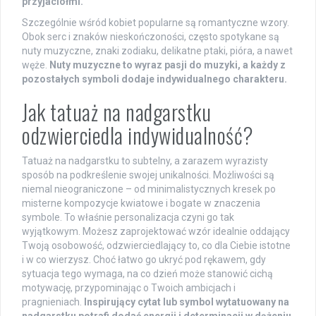
przyjaciółmi.
Szczególnie wśród kobiet popularne są romantyczne wzory.
Obok serc i znaków nieskończoności, często spotykane są
nuty muzyczne, znaki zodiaku, delikatne ptaki, pióra, a nawet
węże.
Nuty muzyczne to wyraz pasji do muzyki, a każdy z
pozostałych symboli dodaje indywidualnego charakteru.
Jak tatuaż na nadgarstku
odzwierciedla indywidualność?
Tatuaż na nadgarstku to subtelny, a zarazem wyrazisty
sposób na podkreślenie swojej unikalności. Możliwości są
niemal nieograniczone – od minimalistycznych kresek po
misterne kompozycje kwiatowe i bogate w znaczenia
symbole. To właśnie personalizacja czyni go tak
wyjątkowym. Możesz zaprojektować wzór idealnie oddający
Twoją osobowość, odzwierciedlający to, co dla Ciebie istotne
i w co wierzysz. Choć łatwo go ukryć pod rękawem, gdy
sytuacja tego wymaga, na co dzień może stanowić cichą
motywację, przypominając o Twoich ambicjach i
pragnieniach.
Inspirujący cytat lub symbol wytatuowany na
nadgarstku potrafi dodać energii i determinacji w dążeniu