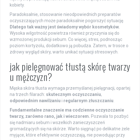
kobiety.
Paradoksalnie, stosowanie nieodpowiednich preparatów
oczyszczających może paradoksalnie pogorszyć sytuację.
Dlatego tak ważny jest świadomy wybór kosmetyków.
Wysoka wilgotność powietrza również przyczynia się do
wzmożonej produkcji sebum. Co więcej, stres, podnosząc
poziom kortyzolu, dodatkowo ją pobudza. Zatem, w trosce o
zdrowy wygląd skóry, warto unikać sytuacji stresowych.
jak pielęgnować tłustą skórę twarzy
u mężczyzn?
Męska skóra tłusta wymaga przemyślanej pielęgnacji, opartej
na trzech filarach:
skutecznym oczyszczaniu
,
odpowiednim nawilżaniu
i
regularnym złuszczaniu
.
Fundamentalne znaczenie ma codzienne oczyszczanie
twarzy, zarówno rano, jak i wieczorem.
Pozwala to pozbyć
się nadmiaru sebum i wszelkich zanieczyszczeń
gromadzących się na skórze. Warto sięgnąć po delikatne żele
myjące, które efektywnie oczyszczają, nie powodując przy