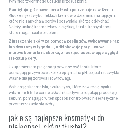
tym nieprzyjemnego uczucia przesuszenia.
Pamiętajmy, że nawet cera tłusta potrzebuje nawilżenia.
Kluczem jest wybór lekkich kremów o działaniu matującym,
które nie zapychają porów i pozwalają skórze oddychać.
Należy unikać kosmetyków o ciężkiej, tłustej konsystencji,
które mogą nasilić problem.
Złuszczanie skóry za pomocą peelingów, wykonywane raz
lub dwa razy w tygodniu, odblokowuje pory i usuwa
martwe komórki naskórka, znacząco poprawiając wygląd
i teksturę cery.
Uzupełnieniem pielęgnacji powinny być toniki, które
pomagają przywrócić skórze optymalne pH, co jest niezwykle
ważne dla jej zdrowia i równowagi.
Wybierając kosmetyki, szukaj tych, które zawierają
cynk
i
witaminę B6
. Te cenne składniki aktywne regulują produkcję
sebum, pomagając w ten sposób kontrolować nieestetyczne
przetłuszczanie się skóry.
jakie są najlepsze kosmetyki do
pielęgnacji skóry tłustej?