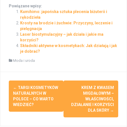
Powiązane wpisy:
Kumihimo: japońska sztuka plecenia biżuterii i
rękodzieła
Krosty na brodzie i żuchwie: Przyczyny, leczenie i
pielęgnacja
Laser biostymulacyjny – jak działa i jakie ma
korzyści?
Składniki aktywne w kosmetykach: Jak działają i jak
je dobrać?
Moda i uroda
Post
←
TARGI KOSMETYKÓW
KREM Z KWASEM
navigation
NATURALNYCH W
MIGDAŁOWYM –
POLSCE – CO WARTO
WŁAŚCIWOŚCI,
WIEDZIEĆ?
DZIAŁANIE I KORZYŚCI
DLA SKÓRY
→