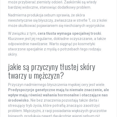
może przybierać ziemisty odcień. Zaskórniki są wtedy
bardziej widoczne, stanowiąc dodatkowy problem.
Nadmierna produkcja sebum sprawia, że skóra
nieestetycznie się błyszczy, zwłaszcza w strefie T, co z kolei
może skutkować pojawianiem się niechcianych wyprysków.
W związku z tym,
cera tłusta wymaga specjalnej troski
.
Kluczowe jest jej regularne, dokładne oczyszczanie, a także
odpowiednie nawilżanie. Warto sięgnąć po kosmetyki
stworzone specjalnie z myślą o potrzebach tego rodzaju
skóry.
jakie są przyczyny tłustej skóry
twarzy u mężczyzn?
Przyczyn nadmiernego błyszczenia męskiej cery jest wiele.
Predyspozycje genetyczne mają tu niemałe znaczenie, ale
wpływ mają również wahania hormonalne i otaczające nas
środowisko.
Nie bez znaczenia pozostają także dieta i
stresujący tryb życia, które potrafią znacząco zaostrzyć
problem. Mężczyźni, z racji posiadania większych gruczołów
łojowych, produkują nawet dwukrotnie więcej sebum niż