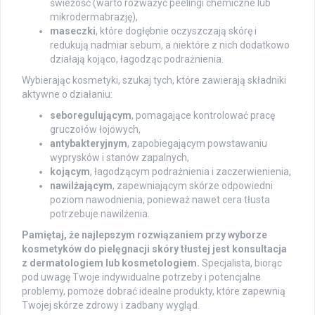
świeżość (warto rozważyć peelingi chemiczne lub
mikrodermabrazję),
maseczki
, które dogłębnie oczyszczają skórę i
redukują nadmiar sebum, a niektóre z nich dodatkowo
działają kojąco, łagodząc podrażnienia.
Wybierając kosmetyki, szukaj tych, które zawierają składniki
aktywne o działaniu:
seboregulującym
, pomagające kontrolować pracę
gruczołów łojowych,
antybakteryjnym
, zapobiegającym powstawaniu
wyprysków i stanów zapalnych,
kojącym
, łagodzącym podrażnienia i zaczerwienienia,
nawilżającym
, zapewniającym skórze odpowiedni
poziom nawodnienia, ponieważ nawet cera tłusta
potrzebuje nawilżenia.
Pamiętaj, że najlepszym rozwiązaniem przy wyborze
kosmetyków do pielęgnacji skóry tłustej jest konsultacja
z dermatologiem lub kosmetologiem.
Specjalista, biorąc
pod uwagę Twoje indywidualne potrzeby i potencjalne
problemy, pomoże dobrać idealne produkty, które zapewnią
Twojej skórze zdrowy i zadbany wygląd.