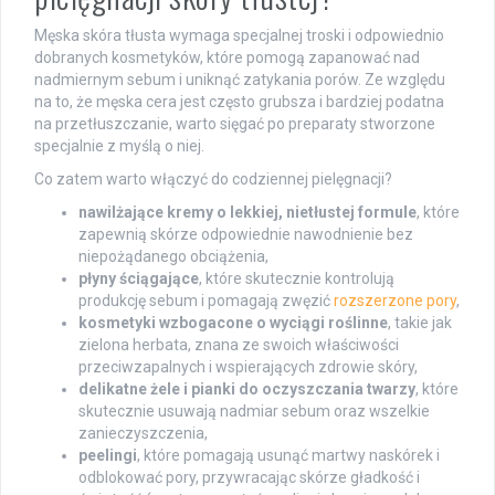
Męska skóra tłusta wymaga specjalnej troski i odpowiednio
dobranych kosmetyków, które pomogą zapanować nad
nadmiernym sebum i uniknąć zatykania porów. Ze względu
na to, że męska cera jest często grubsza i bardziej podatna
na przetłuszczanie, warto sięgać po preparaty stworzone
specjalnie z myślą o niej.
Co zatem warto włączyć do codziennej pielęgnacji?
nawilżające kremy o lekkiej, nietłustej formule
, które
zapewnią skórze odpowiednie nawodnienie bez
niepożądanego obciążenia,
płyny ściągające
, które skutecznie kontrolują
produkcję sebum i pomagają zwęzić
rozszerzone pory
,
kosmetyki wzbogacone o wyciągi roślinne
, takie jak
zielona herbata, znana ze swoich właściwości
przeciwzapalnych i wspierających zdrowie skóry,
delikatne żele i pianki do oczyszczania twarzy
, które
skutecznie usuwają nadmiar sebum oraz wszelkie
zanieczyszczenia,
peelingi
, które pomagają usunąć martwy naskórek i
odblokować pory, przywracając skórze gładkość i