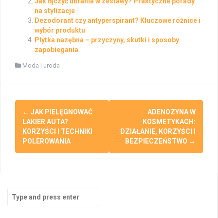
Jak łączyć ubrania w zestawy? Praktyczne porady
na stylizacje
Dezodorant czy antyperspirant? Kluczowe różnice i
wybór produktu
Płytka nazębna – przyczyny, skutki i sposoby
zapobiegania
Moda i uroda
Post
←
JAK PIELĘGNOWAĆ
ADENOZYNA W
navigation
LAKIER AUTA?
KOSMETYKACH:
KORZYŚCI I TECHNIKI
DZIAŁANIE, KORZYŚCI I
POLEROWANIA
BEZPIECZEŃSTWO
→
Search
for: