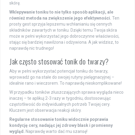
skórę.
Wklepywanie toniku to nie tylko sposób aplikacji, ale
również metoda na zwiększenie jego efektywności.
Ten
prosty gest sprzyja lepszemu wchłanianiu się cennych
składników zawartych w toniku. Dzięki temu Twoja skóra
może w pełni wykorzystać jego dobroczynne właściwości,
stając się bardziej nawilżona i odżywiona. A jak widzisz, to
naprawdę nic trudnego!
Jak często stosować tonik do twarzy?
Aby w pełni wykorzystać potencjał toniku do twarzy,
wprowadź go na stałe do swojej rutyny pielęgnacyjnej –
idealnie rano i wieczorem. To naprawdę nieskomplikowane!
W przypadku toników złuszczających sprawa wygląda nieco
inaczej – te aplikuj 2-3 razy w tygodniu, dostosowując
częstotliwość do indywidualnych potrzeb Twojej cery.
Kluczem jest obserwacja reakcji skóry.
Regularne stosowanie toniku widocznie poprawia
kondycję cery, nadając jej zdrowy blask i promienny
wygląd.
Naprawdę warto dać mu szansę!