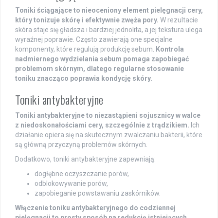
Toniki ściągające to nieoceniony element pielęgnacji cery,
który tonizuje skórę i efektywnie zwęża pory.
W rezultacie
skóra staje się gładsza i bardziej jednolita, a jej tekstura ulega
wyraźnej poprawie. Często zawierają one specjalne
komponenty, które regulują produkcję sebum.
Kontrola
nadmiernego wydzielania sebum pomaga zapobiegać
problemom skórnym, dlatego regularne stosowanie
toniku znacząco poprawia kondycję skóry.
Toniki antybakteryjne
Toniki antybakteryjne to niezastąpieni sojusznicy w walce
z niedoskonałościami cery, szczególnie z trądzikiem.
Ich
działanie opiera się na skutecznym zwalczaniu bakterii, które
są główną przyczyną problemów skórnych.
Dodatkowo, toniki antybakteryjne zapewniają:
dogłębne oczyszczanie porów,
odblokowywanie porów,
zapobieganie powstawaniu zaskórników.
Włączenie toniku antybakteryjnego do codziennej
pielęgnacji to prosty sposób na redukcję istniejących