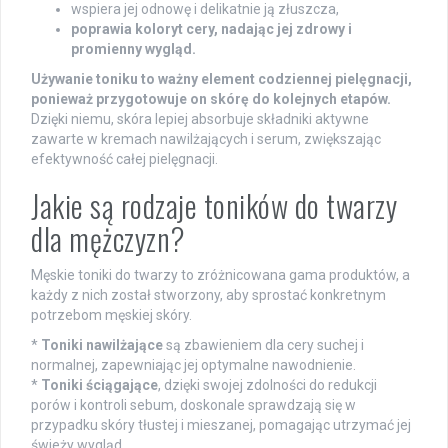
wspiera jej odnowę i delikatnie ją złuszcza,
poprawia koloryt cery, nadając jej zdrowy i
promienny wygląd.
Używanie toniku to ważny element codziennej pielęgnacji,
ponieważ przygotowuje on skórę do kolejnych etapów.
Dzięki niemu, skóra lepiej absorbuje składniki aktywne
zawarte w kremach nawilżających i serum, zwiększając
efektywność całej pielęgnacji.
Jakie są rodzaje toników do twarzy
dla mężczyzn?
Męskie toniki do twarzy to zróżnicowana gama produktów, a
każdy z nich został stworzony, aby sprostać konkretnym
potrzebom męskiej skóry.
*
Toniki nawilżające
są zbawieniem dla cery suchej i
normalnej, zapewniając jej optymalne nawodnienie.
*
Toniki ściągające
, dzięki swojej zdolności do redukcji
porów i kontroli sebum, doskonale sprawdzają się w
przypadku skóry tłustej i mieszanej, pomagając utrzymać jej
świeży wygląd.