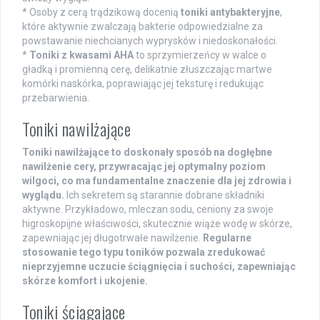
* Osoby z cerą trądzikową docenią
toniki antybakteryjne
,
które aktywnie zwalczają bakterie odpowiedzialne za
powstawanie niechcianych wyprysków i niedoskonałości.
*
Toniki z kwasami AHA
to sprzymierzeńcy w walce o
gładką i promienną cerę, delikatnie złuszczając martwe
komórki naskórka, poprawiając jej teksturę i redukując
przebarwienia.
Toniki nawilżające
Toniki nawilżające to doskonały sposób na dogłębne
nawilżenie cery, przywracając jej optymalny poziom
wilgoci, co ma fundamentalne znaczenie dla jej zdrowia i
wyglądu.
Ich sekretem są starannie dobrane składniki
aktywne. Przykładowo, mleczan sodu, ceniony za swoje
higroskopijne właściwości, skutecznie wiąże wodę w skórze,
zapewniając jej długotrwałe nawilżenie.
Regularne
stosowanie tego typu toników pozwala zredukować
nieprzyjemne uczucie ściągnięcia i suchości, zapewniając
skórze komfort i ukojenie.
Toniki ściągające