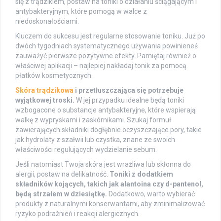
się z trądzikiem, postaw na toniki o działaniu ściągającym i
antybakteryjnym, które pomogą w walce z
niedoskonałościami.
Kluczem do sukcesu jest regularne stosowanie toniku. Już po
dwóch tygodniach systematycznego używania powinieneś
zauważyć pierwsze pozytywne efekty. Pamiętaj również o
właściwej aplikacji – najlepiej nakładaj tonik za pomocą
płatków kosmetycznych.
Skóra trądzikowa
i przetłuszczająca się potrzebuje
wyjątkowej troski.
W jej przypadku idealne będą toniki
wzbogacone o substancje antybakteryjne, które wspierają
walkę z wypryskami i zaskórnikami. Szukaj formuł
zawierających składniki dogłębnie oczyszczające pory, takie
jak hydrolaty z szałwii lub czystka, znane ze swoich
właściwości regulujących wydzielanie sebum.
Jeśli natomiast Twoja skóra jest wrażliwa lub skłonna do
alergii, postaw na delikatność.
Toniki z dodatkiem
składników kojących, takich jak alantoina czy d-pantenol,
będą strzałem w dziesiątkę.
Dodatkowo, warto wybierać
produkty z naturalnymi konserwantami, aby zminimalizować
ryzyko podrażnień i reakcji alergicznych.