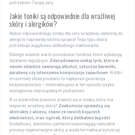
potrzebom Twojej cery.
Jakie toniki są odpowiednie dla wrażliwej
skóry i alergików?
Wybór odpowiedniego toniku dla cery wrażliwej i skłonnej do
alergii to naprawdę istotna sprawa! Tego typu skóra
potrzebuje wyjątkowo delikatnego traktowania.
Dlatego właśnie warto poszukiwać toników, które wykazują
działanie łagodzące.
Zdecydowanie unikaj tych, które w
swoim składzie zawierają alkohol, sztuczne barwniki,
parabeny czy intensywne kompozycje zapachowe.
Krótki i
zrozumiały skład produktu to najlepsza gwarancja
bezpieczeństwa – minimalizujesz w ten sposób ryzyko
wystąpienia niepożądanych podrażnień.
A co konkretnie powinno znaleźć się w toniku, który ma
wspierać wrażliwą skórę?
Znakomicie sprawdzą się
ekstrakty z aloesu, znane ze swoich kojących
właściwości, oraz ogórek, który delikatnie łagodzi.
Dodatkowo, alantoina i pantenol wspomagają naturalne
procesy regeneracyjne skóry, a woda termalna przynosi jej