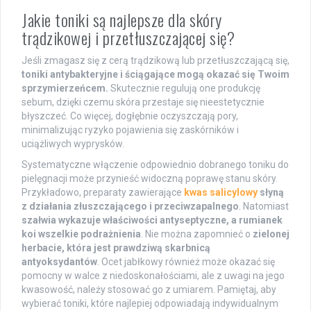
Jakie toniki są najlepsze dla skóry
trądzikowej i przetłuszczającej się?
Jeśli zmagasz się z cerą trądzikową lub przetłuszczającą się,
toniki antybakteryjne i ściągające mogą okazać się Twoim
sprzymierzeńcem.
Skutecznie regulują one produkcję
sebum, dzięki czemu skóra przestaje się nieestetycznie
błyszczeć. Co więcej, dogłębnie oczyszczają pory,
minimalizując ryzyko pojawienia się zaskórników i
uciążliwych wyprysków.
Systematyczne włączenie odpowiednio dobranego toniku do
pielęgnacji może przynieść widoczną poprawę stanu skóry.
Przykładowo, preparaty zawierające
kwas salicylowy
słyną
z działania złuszczającego i przeciwzapalnego
. Natomiast
szałwia wykazuje właściwości antyseptyczne, a rumianek
koi wszelkie podrażnienia
. Nie można zapomnieć o
zielonej
herbacie, która jest prawdziwą skarbnicą
antyoksydantów
. Ocet jabłkowy również może okazać się
pomocny w walce z niedoskonałościami, ale z uwagi na jego
kwasowość, należy stosować go z umiarem. Pamiętaj, aby
wybierać toniki, które najlepiej odpowiadają indywidualnym