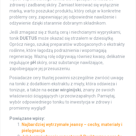
zdrowej i zadbanej skóry. Zamiast kierować się wyłącznie
marką, warto poszukać produktu, który celuje w konkretne
problemy cery, zapewniając jej odpowiednie nawilżenie i
odżywienie dzięki starannie dobranym składnikom.
Jeśli zmagasz się z tłustą cerą i niechcianymi wypryskami,
tonik
DUETUS
może okazać się strzałem w dziesiątkę.
Oprócz niego, szukaj preparatów wzbogaconych o ekstrakty
roślinne, które łagodzą podrażnienia i wspomagają
regenerację. Ważną rolę odgrywają również kwasy, delikatnie
regulujące
pH
skóry, oraz substancje nawilżające,
zapobiegające jej przesuszeniu.
Posiadacze cery tłustej powinni szczególnie zwrócić uwagę
na toniki z dodatkiem ekstraktu z mięty, która odświeża i
tonizuje, a także na
oczar wirginijski
, znany ze swoich
właściwości ściągających i przeciwzapalnych. Pamiętaj,
wybór odpowiedniego toniku to inwestycja w zdrowy i
promienny wygląd!
Powiązane wpisy:
Najbardziej wytrzymałe jeansy – cechy, materiały i
pielęgnacja