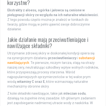
korzystne?
Ekstrakty z aloesu, ogórka i jałowca są cenione w
pielęgnacji skóry ze względu na ich naturalne właściwości.
Z tego powodu często można je znaleźć w tonikach do
twarzy, gdzie mogą w pełni ujawnić swoje dobroczynne
działanie.
Jakie działanie mają przeciwutleniające i
nawilżające składniki?
Utrzymanie zdrowej skóry w doskonałej kondycji opiera się
na synergicznym działaniu
przeciwutleniaczy
i
substancji
nawilżających
. Te pierwsze, niczym tarcza, stają na straży
naszej cery, neutralizując szkodliwy wpływ wolnych rodników,
które przyspieszają procesy starzenia. Wśród
najpopularniejszych sprzymierzeńców w tej walce prym
wiodą
witaminy C oraz E
, które wzmacniają naturalne
mechanizmy obronne skóry.
Z kolei składniki nawilżające, takie jak
mleczan sodu
,
działają na zupełnie innej zasadzie. Ich głównym zadaniem
jest zapobieganie nadmiernej utracie wody z naskórka. W