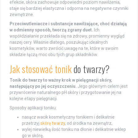
efekcie, skóra zachowuje odpowiedni poziom nawilżenia,
staje się bardziej elastyczna i odporna na negatywne czynniki
zewnętrzne.
Przeciwutleniacze i substancje nawilżające, choć działają
w odmienny sposób, tworzą zgrany duet.
Ich
współdziałanie przekłada się na zdrowy, promienny wygląd
naszej cery. Właśnie dlatego, poszukując idealnych
kosmetyków, warto zwrócić uwagę na te, które w swoim
składzie łączą moc obu tych grup składników.
Jak stosować tonik
do twarzy?
Tonik do twarzy to ważny krok w pielęgnacji skóry,
następujący po jej oczyszczeniu.
Jego głównym celem jest
przywrócenie naturalnego pH skóry i przygotowanie jej na
kolejne etapy pielęgnacji.
Sposoby aplikacji toniku:
nasącz wacik kosmetyczny tonikiem i delikatnie
przetrzyj
skórę twarzy
, od środka na zewnątrz,
wylej niewielką ilość toniku na dłonie i delikatnie wklep
go w skórę,