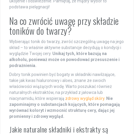
ukojenie i odświeżenie. Pamiętaj, że mądry wybór to
podstawa pielęgnacji!
Na co zwrócić uwagę przy składzie
toników do twarzy?
Wybierając tonik do twarzy, zwróć szczególną uwagę na jego
skład – to właśnie aktywne substancje decydują o kondycji i
wyglądzie Twojej cery.
Unikaj tych, które bazują na
alkoholu, ponieważ może on powodować przesuszenie i
podrażnienia.
Dobry tonik powinien być bogaty w składniki nawilżające,
takie jak kwas hialuronowy i aloes, znane ze swoich
właściwości wiążących wodę. Warto poszukać również
naturalnych ekstraktów, na przykład z jałowca lub
niacynamidu, które wspierają
zdrowy wygląd skóry
.
Nie
zapominajmy o substancjach kojących, które pomagają
wyrównać koloryt i wzmocnić strukturę cery, dając jej
promienny i zdrowy wygląd.
Jakie naturalne składniki i ekstrakty są