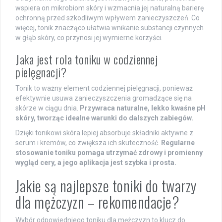
wspiera on mikrobiom skóry i wzmacnia jej naturalną barierę
ochronną przed szkodliwym wpływem zanieczyszczeń. Co
więcej, tonik znacząco ułatwia wnikanie substancji czynnych
w głąb skóry, co przynosi jej wymierne korzyści.
Jaka jest rola toniku w codziennej
pielęgnacji?
Tonik to ważny element codziennej pielęgnacji, ponieważ
efektywnie usuwa zanieczyszczenia gromadzące się na
skórze w ciągu dnia.
Przywraca naturalne, lekko kwaśne pH
skóry, tworząc idealne warunki do dalszych zabiegów.
Dzięki tonikowi skóra lepiej absorbuje składniki aktywne z
serum i kremów, co zwiększa ich skuteczność.
Regularne
stosowanie toniku pomaga utrzymać zdrowy i promienny
wygląd cery, a jego aplikacja jest szybka i prosta.
Jakie są najlepsze toniki do twarzy
dla mężczyzn – rekomendacje?
Wybór odpowiedniego toniku dla mężczyzn to klucz do