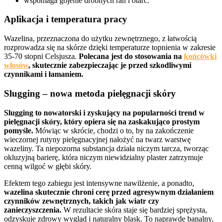
wspomaga gojenie drobnych ran i otarć.
Aplikacja i temperatura pracy
Wazelina, przeznaczona do użytku zewnętrznego, z łatwością
rozprowadza się na skórze dzięki temperaturze topnienia w zakresie
35-70 stopni Celsjusza.
Polecana jest do stosowania na
końcówki
włosów
, skutecznie zabezpieczając je przed szkodliwymi
czynnikami i łamaniem.
Slugging – nowa metoda pielęgnacji skóry
Slugging to nowatorski i zyskujący na popularności trend w
pielęgnacji skóry, który opiera się na zaskakująco prostym
pomyśle.
Mówiąc w skrócie, chodzi o to, by na zakończenie
wieczornej rutyny pielęgnacyjnej nałożyć na twarz warstwę
wazeliny. Ta niepozorna substancja działa niczym tarcza, tworząc
okluzyjną barierę, która niczym niewidzialny plaster zatrzymuje
cenną wilgoć w głębi skóry.
Efektem tego zabiegu jest intensywne nawilżenie, a ponadto,
wazelina skutecznie chroni cerę przed agresywnym działaniem
czynników zewnętrznych, takich jak wiatr czy
zanieczyszczenia.
W rezultacie skóra staje się bardziej sprężysta,
odzyskuje zdrowy wygląd i naturalny blask. To naprawdę banalny,