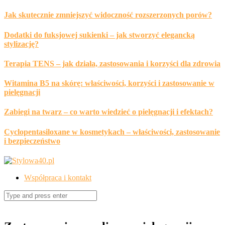
Skip
Jak skutecznie zmniejszyć widoczność rozszerzonych porów?
to
content
Dodatki do fuksjowej sukienki – jak stworzyć elegancką
stylizację?
Terapia TENS – jak działa, zastosowania i korzyści dla zdrowia
Witamina B5 na skórę: właściwości, korzyści i zastosowanie w
pielęgnacji
Zabiegi na twarz – co warto wiedzieć o pielęgnacji i efektach?
Cyclopentasiloxane w kosmetykach – właściwości, zastosowanie
i bezpieczeństwo
Współpraca i kontakt
Search
for: