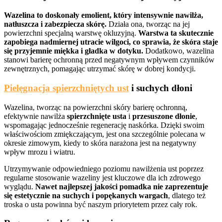
Wazelina to doskonały emolient, który intensywnie nawilża,
natłuszcza i zabezpiecza skórę.
Działa ona, tworząc na jej
powierzchni specjalną warstwę okluzyjną.
Warstwa ta skutecznie
zapobiega nadmiernej utracie wilgoci, co sprawia, że skóra staje
się przyjemnie miękka i gładka w dotyku.
Dodatkowo, wazelina
stanowi barierę ochronną przed negatywnym wpływem czynników
zewnętrznych, pomagając utrzymać skórę w dobrej kondycji.
Pielęgnacja spierzchniętych ust
i suchych dłoni
Wazelina, tworząc na powierzchni skóry barierę ochronną,
efektywnie nawilża
spierzchnięte usta
i
przesuszone dłonie
,
wspomagając jednocześnie regenerację naskórka. Dzięki swoim
właściwościom zmiękczającym, jest ona szczególnie polecana w
okresie zimowym, kiedy to skóra narażona jest na negatywny
wpływ mrozu i wiatru.
Utrzymywanie odpowiedniego poziomu nawilżenia ust poprzez
regularne stosowanie wazeliny jest kluczowe dla ich zdrowego
wyglądu.
Nawet najlepszej jakości pomadka nie zaprezentuje
się estetycznie na suchych i popękanych wargach
, dlatego też
troska o usta powinna być naszym priorytetem przez cały rok.