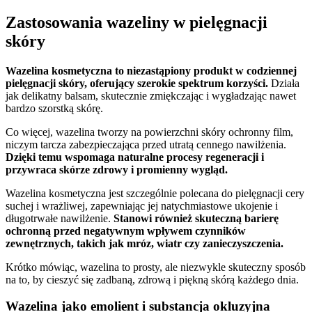
Zastosowania wazeliny w pielęgnacji
skóry
Wazelina kosmetyczna to niezastąpiony produkt w codziennej
pielęgnacji skóry, oferujący szerokie spektrum korzyści.
Działa
jak delikatny balsam, skutecznie zmiękczając i wygładzając nawet
bardzo szorstką skórę.
Co więcej, wazelina tworzy na powierzchni skóry ochronny film,
niczym tarcza zabezpieczająca przed utratą cennego nawilżenia.
Dzięki temu wspomaga naturalne procesy regeneracji i
przywraca skórze zdrowy i promienny wygląd.
Wazelina kosmetyczna jest szczególnie polecana do pielęgnacji cery
suchej i wrażliwej, zapewniając jej natychmiastowe ukojenie i
długotrwałe nawilżenie.
Stanowi również skuteczną barierę
ochronną przed negatywnym wpływem czynników
zewnętrznych, takich jak mróz, wiatr czy zanieczyszczenia.
Krótko mówiąc, wazelina to prosty, ale niezwykle skuteczny sposób
na to, by cieszyć się zadbaną, zdrową i piękną skórą każdego dnia.
Wazelina jako emolient i substancja okluzyjna