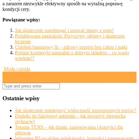
a zarazem niezwykle efektywny sposób na wyraźną poprawę
kondycji cery.
Powiązane wpisy:
Jak skutecznie zapobiegać i usuwać plamy z potu?
Pofałdowane paznokcie: Przyczyny, objawy i skuteczne
leczenie
Chlebek bananowy fit – zdrowy przepis bez cukru i mąki
Polskie kosmetyki naturalne z dobrym składem – co warto
wiedzieć?
Moda i uroda
Post
←
Jak odnaleźć swój styl? Kluczowe kroki do modowej tożsamości
Balsam ujędrniający – jak działa i jakie daje efekty?
→
navigation
Search
for:
Ostatnie wpisy
Jak skutecznie zmniejszyć widoczność rozszerzonych porów?
Dodatki do fuksjowej sukienki – jak stworzyć elegancką
stylizację?
Terapia TENS – jak działa, zastosowania i korzyści dla
zdrowia
Witamina B5 na skórę: właściwości, korzyści i zastosowanie