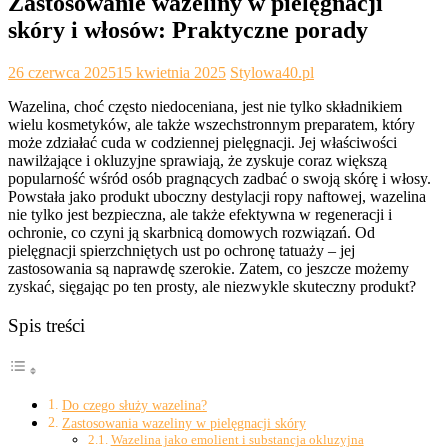
Zastosowanie wazeliny w pielęgnacji
skóry i włosów: Praktyczne porady
26 czerwca 2025
15 kwietnia 2025
Stylowa40.pl
Wazelina, choć często niedoceniana, jest nie tylko składnikiem
wielu kosmetyków, ale także wszechstronnym preparatem, który
może zdziałać cuda w codziennej pielęgnacji. Jej właściwości
nawilżające i okluzyjne sprawiają, że zyskuje coraz większą
popularność wśród osób pragnących zadbać o swoją skórę i włosy.
Powstała jako produkt uboczny destylacji ropy naftowej, wazelina
nie tylko jest bezpieczna, ale także efektywna w regeneracji i
ochronie, co czyni ją skarbnicą domowych rozwiązań. Od
pielęgnacji spierzchniętych ust po ochronę tatuaży – jej
zastosowania są naprawdę szerokie. Zatem, co jeszcze możemy
zyskać, sięgając po ten prosty, ale niezwykle skuteczny produkt?
Spis treści
Do czego służy wazelina?
Zastosowania wazeliny w pielęgnacji skóry
Wazelina jako emolient i substancja okluzyjna