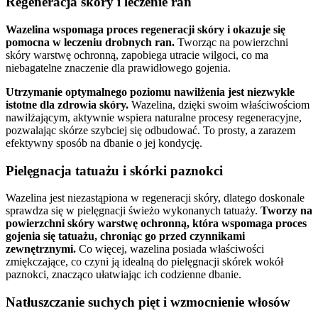
Regeneracja skóry i leczenie ran
Wazelina wspomaga proces regeneracji skóry i okazuje się
pomocna w leczeniu drobnych ran.
Tworząc na powierzchni
skóry warstwę ochronną, zapobiega utracie wilgoci, co ma
niebagatelne znaczenie dla prawidłowego gojenia.
Utrzymanie optymalnego poziomu nawilżenia jest niezwykle
istotne dla zdrowia skóry.
Wazelina, dzięki swoim właściwościom
nawilżającym, aktywnie wspiera naturalne procesy regeneracyjne,
pozwalając skórze szybciej się odbudować. To prosty, a zarazem
efektywny sposób na dbanie o jej kondycję.
Pielęgnacja tatuażu i skórki paznokci
Wazelina jest niezastąpiona w regeneracji skóry, dlatego doskonale
sprawdza się w pielęgnacji świeżo wykonanych tatuaży.
Tworzy na
powierzchni skóry warstwę ochronną, która wspomaga proces
gojenia się tatuażu, chroniąc go przed czynnikami
zewnętrznymi.
Co więcej, wazelina posiada właściwości
zmiękczające, co czyni ją idealną do pielęgnacji skórek wokół
paznokci, znacząco ułatwiając ich codzienne dbanie.
Natłuszczanie suchych pięt i wzmocnienie włosów