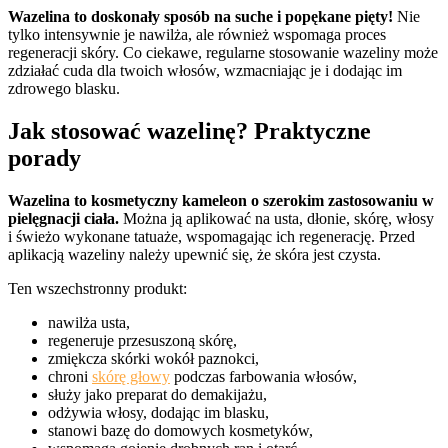
Wazelina to doskonały sposób na suche i popękane pięty!
Nie
tylko intensywnie je nawilża, ale również wspomaga proces
regeneracji skóry. Co ciekawe, regularne stosowanie wazeliny może
zdziałać cuda dla twoich włosów, wzmacniając je i dodając im
zdrowego blasku.
Jak stosować wazelinę? Praktyczne
porady
Wazelina to kosmetyczny kameleon o szerokim zastosowaniu w
pielęgnacji ciała.
Można ją aplikować na usta, dłonie, skórę, włosy
i świeżo wykonane tatuaże, wspomagając ich regenerację. Przed
aplikacją wazeliny należy upewnić się, że skóra jest czysta.
Ten wszechstronny produkt:
nawilża usta,
regeneruje przesuszoną skórę,
zmiękcza skórki wokół paznokci,
chroni
skórę głowy
podczas farbowania włosów,
służy jako preparat do demakijażu,
odżywia włosy, dodając im blasku,
stanowi bazę do domowych kosmetyków,