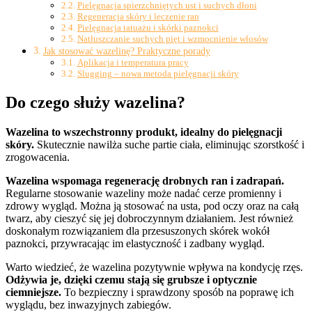
Pielęgnacja spierzchniętych ust i suchych dłoni
Regeneracja skóry i leczenie ran
Pielęgnacja tatuażu i skórki paznokci
Natłuszczanie suchych pięt i wzmocnienie włosów
Jak stosować wazelinę? Praktyczne porady
Aplikacja i temperatura pracy
Slugging – nowa metoda pielęgnacji skóry
Do czego służy wazelina?
Wazelina to wszechstronny produkt, idealny do pielęgnacji
skóry.
Skutecznie nawilża suche partie ciała, eliminując szorstkość i
zrogowacenia.
Wazelina wspomaga regenerację drobnych ran i zadrapań.
Regularne stosowanie wazeliny może nadać cerze promienny i
zdrowy wygląd. Można ją stosować na usta, pod oczy oraz na całą
twarz, aby cieszyć się jej dobroczynnym działaniem. Jest również
doskonałym rozwiązaniem dla przesuszonych skórek wokół
paznokci, przywracając im elastyczność i zadbany wygląd.
Warto wiedzieć, że wazelina pozytywnie wpływa na kondycję rzęs.
Odżywia je, dzięki czemu stają się grubsze i optycznie
ciemniejsze.
To bezpieczny i sprawdzony sposób na poprawę ich
wyglądu, bez inwazyjnych zabiegów.