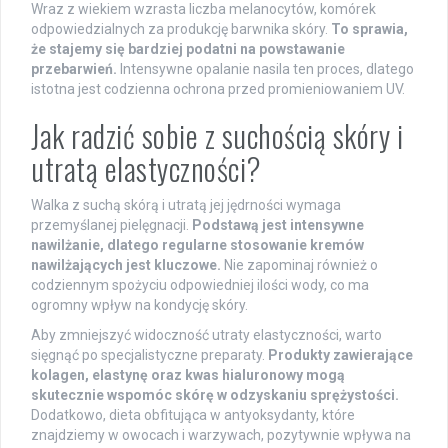
Wraz z wiekiem wzrasta liczba melanocytów, komórek
odpowiedzialnych za produkcję barwnika skóry.
To sprawia,
że stajemy się bardziej podatni na powstawanie
przebarwień.
Intensywne opalanie nasila ten proces, dlatego
istotna jest codzienna ochrona przed promieniowaniem UV.
Jak radzić sobie z suchością skóry i
utratą elastyczności?
Walka z suchą skórą i utratą jej jędrności wymaga
przemyślanej pielęgnacji.
Podstawą jest intensywne
nawilżanie, dlatego regularne stosowanie kremów
nawilżających jest kluczowe.
Nie zapominaj również o
codziennym spożyciu odpowiedniej ilości wody, co ma
ogromny wpływ na kondycję skóry.
Aby zmniejszyć widoczność utraty elastyczności, warto
sięgnąć po specjalistyczne preparaty.
Produkty zawierające
kolagen
,
elastynę
oraz
kwas hialuronowy
mogą
skutecznie wspomóc skórę w odzyskaniu sprężystości.
Dodatkowo, dieta obfitująca w antyoksydanty, które
znajdziemy w owocach i warzywach, pozytywnie wpływa na