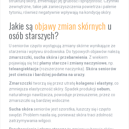
strukturę skóry, zmieniając jej grubość i sprężystość. Czynniki
zewnętrzne, takie jak zanieczyszczenia powietrza i palenie
tytoniu, również negatywnie wpływają na kondycję skóry.
Jakie są
objawy zmian skórnych
u
osób starszych?
U seniorów często występują zmiany skórne wynikające ze
starzenia i wpływu środowiska. Do typowych objawów należą
zmarszczki, sucha skóra i przebarwienia
. Z wiekiem
pojawiają się też
plamy starcze i zmiany naczyniowe
, np.
teleangiektazje
(rozszerzone naczynka).
Skóra seniorów
jest cieńsza i bardziej podatna na urazy.
Zmarszczki
tworzą się przez utratę
kolagenu i elastyny
, co
zmniejsza elastyczność skóry. Spadek produkcji
sebum
,
naturalnego nawilżacza, powoduje przesuszenie, przez co
zmarszczki są bardziej widoczne.
Sucha skóra
seniorów jest szorstka, łuszczy się i często
swędzi. Problem nasila się, ponieważ skóra traci zdolność
zatrzymywania wilgoci.