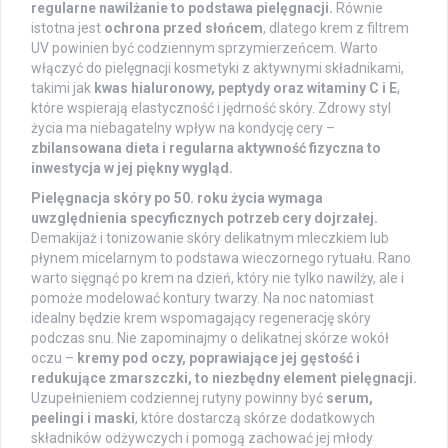
regularne nawilżanie to podstawa pielęgnacji.
Równie
istotna jest
ochrona przed słońcem
, dlatego krem z filtrem
UV powinien być codziennym sprzymierzeńcem. Warto
włączyć do pielęgnacji kosmetyki z aktywnymi składnikami,
takimi jak
kwas hialuronowy, peptydy oraz witaminy C i E
,
które wspierają elastyczność i jędrność skóry. Zdrowy styl
życia ma niebagatelny wpływ na kondycję cery –
zbilansowana dieta i regularna aktywność fizyczna to
inwestycja w jej piękny wygląd.
Pielęgnacja skóry po 50. roku życia wymaga
uwzględnienia specyficznych potrzeb cery dojrzałej.
Demakijaż i tonizowanie skóry delikatnym mleczkiem lub
płynem micelarnym to podstawa wieczornego rytuału. Rano
warto sięgnąć po krem na dzień, który nie tylko nawilży, ale i
pomoże modelować kontury twarzy. Na noc natomiast
idealny będzie krem wspomagający regenerację skóry
podczas snu. Nie zapominajmy o delikatnej skórze wokół
oczu –
kremy pod oczy, poprawiające jej gęstość i
redukujące zmarszczki, to niezbędny element pielęgnacji.
Uzupełnieniem codziennej rutyny powinny być
serum,
peelingi i maski
, które dostarczą skórze dodatkowych
składników odżywczych i pomogą zachować jej młody