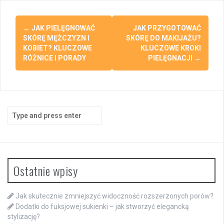
Post
←
JAK PIELĘGNOWAĆ
JAK PRZYGOTOWAĆ
navigation
SKÓRĘ MĘŻCZYZN I
SKÓRĘ DO MAKIJAŻU?
KOBIET? KLUCZOWE
KLUCZOWE KROKI
RÓŻNICE I PORADY
PIELĘGNACJI
→
Search
for:
Ostatnie wpisy
Jak skutecznie zmniejszyć widoczność rozszerzonych porów?
Dodatki do fuksjowej sukienki – jak stworzyć elegancką
stylizację?