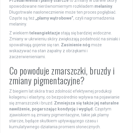
Przebarwienia i plamy starcze
to zmiany w barwie skóry
spowodowane nierównomiernym rozkładem
melaniny
.
Długotrwałe nasłonecznienie może ten proces pogłębiać.
Częste są też
„plamy wątrobowe”
, czyli nagromadzenia
melaniny.
Z wiekiem
teleangiektazje
stają się bardziej widoczne.
Zmiany w ukrwieniu skóry zwiększają podatność na siniaki i
spowalniają gojenie się ran.
Zasinienie nóg
może
wskazywać na stan zapalny z obrzękami i
zaczerwienieniami.
Co powoduje zmarszczki, bruzdy i
zmiany pigmentacyjne?
Z biegiem lat skóra traci zdolność efektywnej produkcji
kolagenu i elastyny, co bezpośrednio wpływa na pojawianie
się zmarszczek i bruzd.
Zmniejsza się także jej naturalne
nawilżenie, pogarszając kondycję i wygląd.
Częstym
zjawiskiem są zmiany pigmentacyjne, takie jak plamy
starcze, będące skutkiem upływającego czasu i
kumulatywnego działania promieni słonecznych.