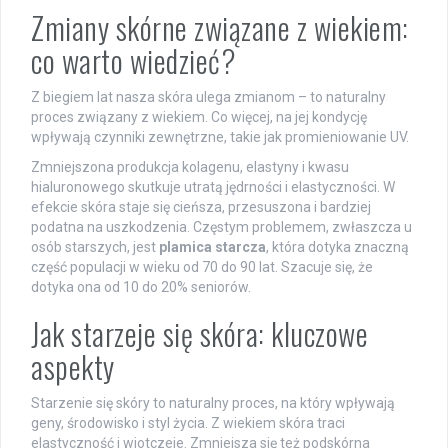
Zmiany skórne związane z wiekiem:
co warto wiedzieć?
Z biegiem lat nasza skóra ulega zmianom – to naturalny
proces związany z wiekiem. Co więcej, na jej kondycję
wpływają czynniki zewnętrzne, takie jak promieniowanie UV.
Zmniejszona produkcja kolagenu, elastyny i kwasu
hialuronowego skutkuje utratą jędrności i elastyczności. W
efekcie skóra staje się cieńsza, przesuszona i bardziej
podatna na uszkodzenia. Częstym problemem, zwłaszcza u
osób starszych, jest
plamica starcza
, która dotyka znaczną
część populacji w wieku od 70 do 90 lat. Szacuje się, że
dotyka ona od 10 do 20% seniorów.
Jak starzeje się skóra: kluczowe
aspekty
Starzenie się skóry to naturalny proces, na który wpływają
geny, środowisko i styl życia. Z wiekiem skóra traci
elastyczność i wiotczeje. Zmniejsza się też podskórna