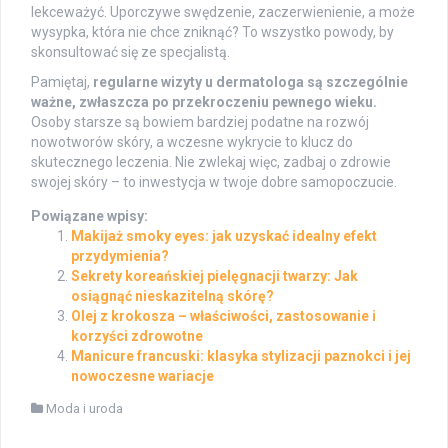
lekceważyć. Uporczywe swędzenie, zaczerwienienie, a może
wysypka, która nie chce zniknąć? To wszystko powody, by
skonsultować się ze specjalistą.
Pamiętaj,
regularne wizyty u dermatologa są szczególnie
ważne, zwłaszcza po przekroczeniu pewnego wieku.
Osoby starsze są bowiem bardziej podatne na rozwój
nowotworów skóry, a wczesne wykrycie to klucz do
skutecznego leczenia. Nie zwlekaj więc, zadbaj o zdrowie
swojej skóry – to inwestycja w twoje dobre samopoczucie.
Powiązane wpisy:
Makijaż smoky eyes: jak uzyskać idealny efekt
przydymienia?
Sekrety koreańskiej pielęgnacji twarzy: Jak
osiągnąć nieskazitelną skórę?
Olej z krokosza – właściwości, zastosowanie i
korzyści zdrowotne
Manicure francuski: klasyka stylizacji paznokci i jej
nowoczesne wariacje
Moda i uroda