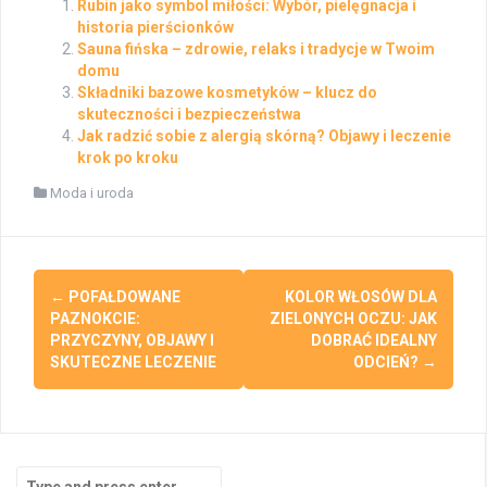
Rubin jako symbol miłości: Wybór, pielęgnacja i
historia pierścionków
Sauna fińska – zdrowie, relaks i tradycje w Twoim
domu
Składniki bazowe kosmetyków – klucz do
skuteczności i bezpieczeństwa
Jak radzić sobie z alergią skórną? Objawy i leczenie
krok po kroku
Moda i uroda
Post
←
POFAŁDOWANE
KOLOR WŁOSÓW DLA
navigation
PAZNOKCIE:
ZIELONYCH OCZU: JAK
PRZYCZYNY, OBJAWY I
DOBRAĆ IDEALNY
SKUTECZNE LECZENIE
ODCIEŃ?
→
Search