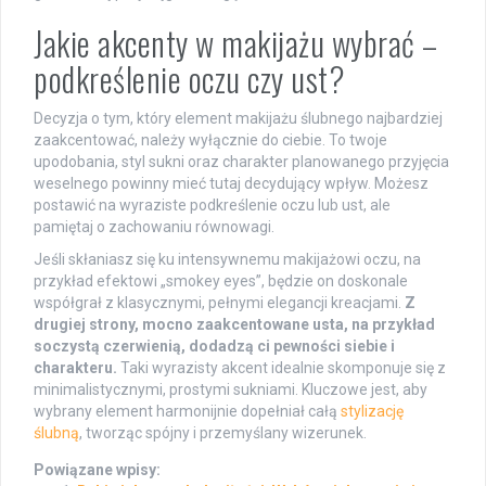
Jakie akcenty w makijażu wybrać –
podkreślenie oczu czy ust?
Decyzja o tym, który element makijażu ślubnego najbardziej
zaakcentować, należy wyłącznie do ciebie. To twoje
upodobania, styl sukni oraz charakter planowanego przyjęcia
weselnego powinny mieć tutaj decydujący wpływ. Możesz
postawić na wyraziste podkreślenie oczu lub ust, ale
pamiętaj o zachowaniu równowagi.
Jeśli skłaniasz się ku intensywnemu makijażowi oczu, na
przykład efektowi „smokey eyes”, będzie on doskonale
współgrał z klasycznymi, pełnymi elegancji kreacjami.
Z
drugiej strony, mocno zaakcentowane usta, na przykład
soczystą czerwienią, dodadzą ci pewności siebie i
charakteru.
Taki wyrazisty akcent idealnie skomponuje się z
minimalistycznymi, prostymi sukniami. Kluczowe jest, aby
wybrany element harmonijnie dopełniał całą
stylizację
ślubną
, tworząc spójny i przemyślany wizerunek.
Powiązane wpisy: