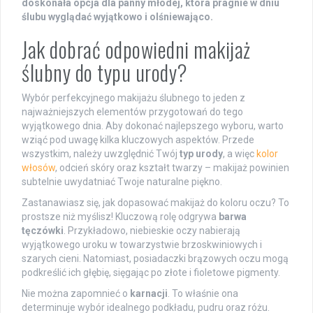
doskonała opcja dla panny młodej, która pragnie w dniu
ślubu wyglądać wyjątkowo i olśniewająco.
Jak dobrać odpowiedni makijaż
ślubny do typu urody?
Wybór perfekcyjnego makijażu ślubnego to jeden z
najważniejszych elementów przygotowań do tego
wyjątkowego dnia. Aby dokonać najlepszego wyboru, warto
wziąć pod uwagę kilka kluczowych aspektów. Przede
wszystkim, należy uwzględnić Twój
typ urody
, a więc
kolor
włosów
, odcień skóry oraz kształt twarzy – makijaż powinien
subtelnie uwydatniać Twoje naturalne piękno.
Zastanawiasz się, jak dopasować makijaż do koloru oczu? To
prostsze niż myślisz! Kluczową rolę odgrywa
barwa
tęczówki
. Przykładowo, niebieskie oczy nabierają
wyjątkowego uroku w towarzystwie brzoskwiniowych i
szarych cieni. Natomiast, posiadaczki brązowych oczu mogą
podkreślić ich głębię, sięgając po złote i fioletowe pigmenty.
Nie można zapomnieć o
karnacji
. To właśnie ona
determinuje wybór idealnego podkładu, pudru oraz różu.