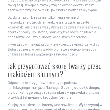
przygotowań do tego wyjątkowego dnia. To właśnie podczas
takiej sesji, trwającej zazwyczaj do dwóch godzin, masz
szansę precyzyjnie określić, jak finalnie będziesz wyglądać.
Dzięki temu unikniesz nie tylko nieprzyjemnych
niespodzianek, takich jak reakcje alergiczne na użyte
kosmetyki, ale przede wszystkim zobaczysz na własne oczy
efekt końcowy. Co istotne, makijażystka może go idealnie
dopasować do Twojej urody i osobistych preferencji.
Inwestując w makijaż próbny, zyskujesz pewność, że w dniu
ślubu będziesz w pełni zadowolona ze swojego wyglądu i
unikniesz stresu związanego z niepewnością.
Jak przygotować skórę twarzy przed
makijażem ślubnym?
Odpowiednie przygotowanie cery to podstawa
perfekcyjnego makijażu ślubnego.
Zacznij od dokładnego,
ale delikatnego oczyszczenia skóry – sprawdzi się tu na
przykład żel myjący o łagodnej formule.
Kolejnym krokiem jest intensywne nawilżenie.
Wykorzystaj w
tym celu serum, które zapewni skórze optymalny poziom