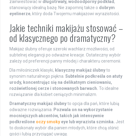
zainwestować w
długotrwały, wodoodporny podkład
,
stanowiący idealną bazę. Nie zapomnij także o
dobrym
eyelinerze
, który doda Twojemu makijażowi wyrazistości.
Jakie techniki makijażu stosować –
od klasycznego po dramatyczny?
Makijaż ślubny oferuje szeroki wachlarz możliwości, od
subtelnej elegancji po odważne kreacje. Ostateczny wybór
zależy od preferencji panny młodej i charakteru ceremonii.
Dla miłośniczek klasyki,
klasyczny makijaż ślubny
to
synonim naturalnego piękna.
Subtelnie podkreśla on atuty
urody, koncentrując się na delikatnym cieniowaniu,
rozświetlonej cerze i stonowanych barwach.
To idealne
rozwiązanie dla kobiet ceniących minimalizm.
Dramatyczny makijaż ślubny
to opcja dla pań, które lubią
odważne rozwiązania.
Pozwala on na wykorzystanie
mocniejszych akcentów, takich jak intensywnie
podkreślone
oczy smoky
eye lub wyrazista szminka.
Jest
to doskonały wybór dla panien młodych, które chcą olśnić
gości i lubią przyciągać uwagę.