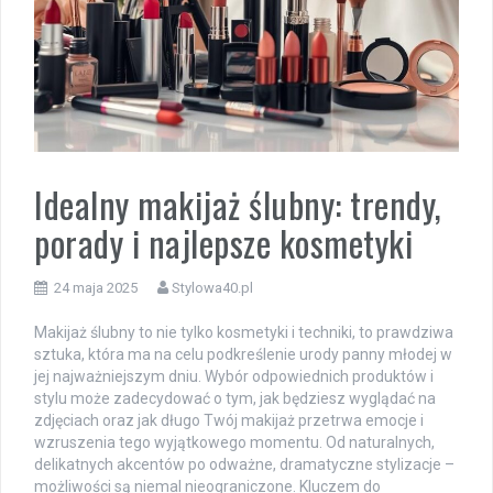
Idealny makijaż ślubny: trendy,
porady i najlepsze kosmetyki
24 maja 2025
Stylowa40.pl
Makijaż ślubny to nie tylko kosmetyki i techniki, to prawdziwa
sztuka, która ma na celu podkreślenie urody panny młodej w
jej najważniejszym dniu. Wybór odpowiednich produktów i
stylu może zadecydować o tym, jak będziesz wyglądać na
zdjęciach oraz jak długo Twój makijaż przetrwa emocje i
wzruszenia tego wyjątkowego momentu. Od naturalnych,
delikatnych akcentów po odważne, dramatyczne stylizacje –
możliwości są niemal nieograniczone. Kluczem do