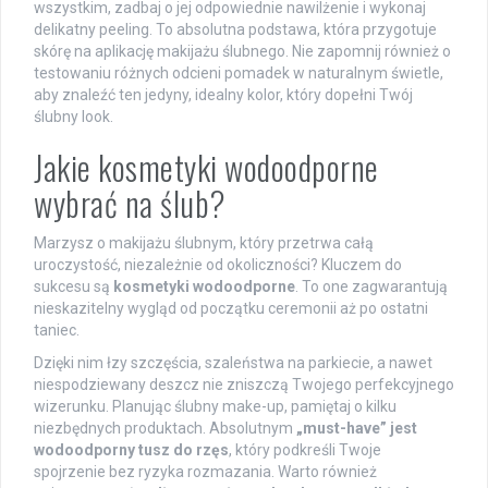
wszystkim, zadbaj o jej odpowiednie nawilżenie i wykonaj
delikatny peeling. To absolutna podstawa, która przygotuje
skórę na aplikację makijażu ślubnego. Nie zapomnij również o
testowaniu różnych odcieni pomadek w naturalnym świetle,
aby znaleźć ten jedyny, idealny kolor, który dopełni Twój
ślubny look.
Jakie kosmetyki wodoodporne
wybrać na ślub?
Marzysz o makijażu ślubnym, który przetrwa całą
uroczystość, niezależnie od okoliczności? Kluczem do
sukcesu są
kosmetyki wodoodporne
. To one zagwarantują
nieskazitelny wygląd od początku ceremonii aż po ostatni
taniec.
Dzięki nim łzy szczęścia, szaleństwa na parkiecie, a nawet
niespodziewany deszcz nie zniszczą Twojego perfekcyjnego
wizerunku. Planując ślubny make-up, pamiętaj o kilku
niezbędnych produktach. Absolutnym
„must-have” jest
wodoodporny tusz do rzęs
, który podkreśli Twoje
spojrzenie bez ryzyka rozmazania. Warto również