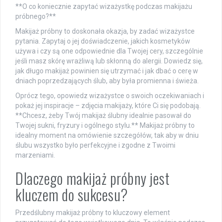
**O co koniecznie zapytać wizażystkę podczas makijażu
próbnego?**
Makijaż próbny to doskonała okazja, by zadać wizażystce
pytania. Zapytaj o jej doświadczenie, jakich kosmetyków
używa i czy są one odpowiednie dla Twojej cery, szczególnie
jeśli masz skórę wrażliwą lub skłonną do alergii. Dowiedz się,
jak długo makijaż powinien się utrzymać i jak dbać o cerę w
dniach poprzedzających ślub, aby była promienna i świeża.
Oprócz tego, opowiedz wizażystce o swoich oczekiwaniach i
pokaż jej inspiracje – zdjęcia makijaży, które Ci się podobają.
**Chcesz, żeby Twój makijaż ślubny idealnie pasował do
Twojej sukni, fryzury i ogólnego stylu.** Makijaż próbny to
idealny moment na omówienie szczegółów, tak aby w dniu
ślubu wszystko było perfekcyjne i zgodne z Twoimi
marzeniami.
Dlaczego makijaż próbny jest
kluczem do sukcesu?
Przedślubny makijaż próbny to kluczowy element