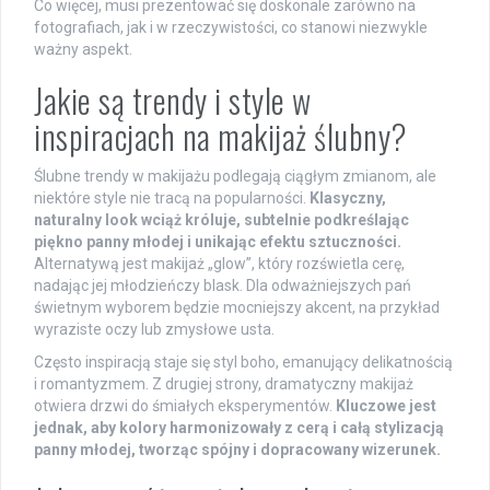
Co więcej, musi prezentować się doskonale zarówno na
fotografiach, jak i w rzeczywistości, co stanowi niezwykle
ważny aspekt.
Jakie są trendy i style w
inspiracjach na makijaż ślubny?
Ślubne trendy w makijażu podlegają ciągłym zmianom, ale
niektóre style nie tracą na popularności.
Klasyczny,
naturalny look wciąż króluje, subtelnie podkreślając
piękno panny młodej i unikając efektu sztuczności.
Alternatywą jest makijaż „glow”, który rozświetla cerę,
nadając jej młodzieńczy blask. Dla odważniejszych pań
świetnym wyborem będzie mocniejszy akcent, na przykład
wyraziste oczy lub zmysłowe usta.
Często inspiracją staje się styl boho, emanujący delikatnością
i romantyzmem. Z drugiej strony, dramatyczny makijaż
otwiera drzwi do śmiałych eksperymentów.
Kluczowe jest
jednak, aby kolory harmonizowały z cerą i całą stylizacją
panny młodej, tworząc spójny i dopracowany wizerunek.