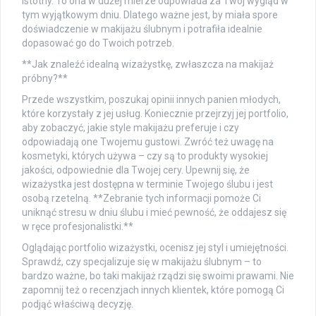
istotny. To ona w dużej mierze odpowiada za Twój wygląd w
tym wyjątkowym dniu. Dlatego ważne jest, by miała spore
doświadczenie w makijażu ślubnym i potrafiła idealnie
dopasować go do Twoich potrzeb.
**Jak znaleźć idealną wizażystkę, zwłaszcza na makijaż
próbny?**
Przede wszystkim, poszukaj opinii innych panien młodych,
które korzystały z jej usług. Koniecznie przejrzyj jej portfolio,
aby zobaczyć, jakie style makijażu preferuje i czy
odpowiadają one Twojemu gustowi. Zwróć też uwagę na
kosmetyki, których używa – czy są to produkty wysokiej
jakości, odpowiednie dla Twojej cery. Upewnij się, że
wizażystka jest dostępna w terminie Twojego ślubu i jest
osobą rzetelną. **Zebranie tych informacji pomoże Ci
uniknąć stresu w dniu ślubu i mieć pewność, że oddajesz się
w ręce profesjonalistki.**
Oglądając portfolio wizażystki, ocenisz jej styl i umiejętności.
Sprawdź, czy specjalizuje się w makijażu ślubnym – to
bardzo ważne, bo taki makijaż rządzi się swoimi prawami. Nie
zapomnij też o recenzjach innych klientek, które pomogą Ci
podjąć właściwą decyzję.