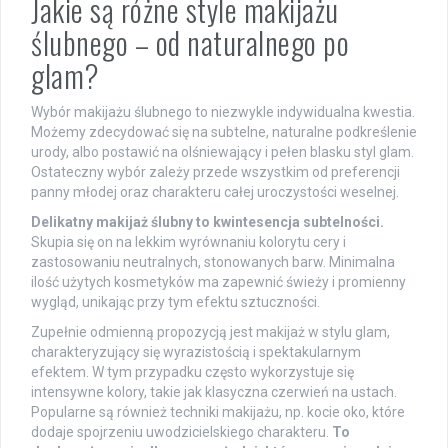
Jakie są różne style makijażu
ślubnego – od naturalnego po
glam?
Wybór makijażu ślubnego to niezwykle indywidualna kwestia.
Możemy zdecydować się na subtelne, naturalne podkreślenie
urody, albo postawić na olśniewający i pełen blasku styl glam.
Ostateczny wybór zależy przede wszystkim od preferencji
panny młodej oraz charakteru całej uroczystości weselnej.
Delikatny makijaż ślubny to kwintesencja subtelności.
Skupia się on na lekkim wyrównaniu kolorytu cery i
zastosowaniu neutralnych, stonowanych barw. Minimalna
ilość użytych kosmetyków ma zapewnić świeży i promienny
wygląd, unikając przy tym efektu sztuczności.
Zupełnie odmienną propozycją jest makijaż w stylu glam,
charakteryzujący się wyrazistością i spektakularnym
efektem. W tym przypadku często wykorzystuje się
intensywne kolory, takie jak klasyczna czerwień na ustach.
Popularne są również techniki makijażu, np. kocie oko, które
dodaje spojrzeniu uwodzicielskiego charakteru.
To