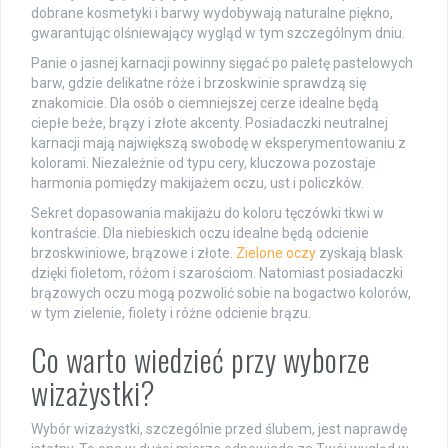
dobrane kosmetyki i barwy wydobywają naturalne piękno,
gwarantując olśniewający wygląd w tym szczególnym dniu.
Panie o jasnej karnacji powinny sięgać po paletę pastelowych
barw, gdzie delikatne róże i brzoskwinie sprawdzą się
znakomicie. Dla osób o ciemniejszej cerze idealne będą
ciepłe beże, brązy i złote akcenty. Posiadaczki neutralnej
karnacji mają największą swobodę w eksperymentowaniu z
kolorami. Niezależnie od typu cery, kluczowa pozostaje
harmonia pomiędzy makijażem oczu, ust i policzków.
Sekret dopasowania makijażu do koloru tęczówki tkwi w
kontraście. Dla niebieskich oczu idealne będą odcienie
brzoskwiniowe, brązowe i złote.
Zielone oczy
zyskają blask
dzięki fioletom, różom i szarościom. Natomiast posiadaczki
brązowych oczu mogą pozwolić sobie na bogactwo kolorów,
w tym zielenie, fiolety i różne odcienie brązu.
Co warto wiedzieć przy wyborze
wizażystki?
Wybór wizażystki, szczególnie przed ślubem, jest naprawdę