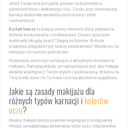
Jeżeli Twoja cera jest jasna, postaw na kosmetyki w
odcieniach beżu i delikatnego różu. Z kolei, przy ciemniejszej
karnacji doskonale sprawdzą się bronzery i złote
rozświetlacze.
Kształt twarzy
to kolejny istotny element, który wpływa na
techniki konturowania i modelowania. Chcesz optycznie
wysmuklić okrągłą twarz? Sięgnij po bronzer. A może
pragniesz złagodzić rysy twarzy kwadratowej? Wystarczy, że
nałożysz róż na kości policzkowe.
Oczywiście, warto być na bieżąco z aktualnymi trendami w
makijażu. Pamiętaj jednak, że najważniejsze jest, aby makijaż
idealnie współgrał z Twoim stylem i osobowością. W końcu to
Twój wielki dzień i to Ty masz czuć się absolutnie wyjątkowo.
Jakie są zasady makijażu dla
różnych typów karnacji i
kolorów
oczu
?
Idealny makijaż ślubny powinien współgrać z urodą panny
młodej, uwzględniając jej karnację i kolor oczu. Odpowiednio