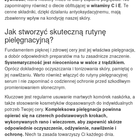
zapominajmy również o diecie obfitującej w
witaminy C i E
. Te
cenne składniki, dzięki działaniu antyoksydacyjnemu, mają
zbawienny wpływ na kondycję naszej skóry.
Jak stworzyć skuteczną rutynę
pielęgnacyjną?
Fundamentem pięknej i zdrowej cery jest jej właściwa pielęgnacja,
a dobór odpowiednich preparatów ma tu zasadnicze znaczenie.
Systematyczność jest nieoceniona w walce z trądzikiem.
Oprócz dokładnego oczyszczania i tonizowania skóry, pamiętaj o
jej nawilżaniu. Warto również włączyć do rutyny pielęgnacyjnej
serum i nie zapominać o codziennej ochronie przed szkodliwym
promieniowaniem słonecznym.
Kluczowe jest regularne usuwanie martwych komórek naskórka, a
także stosowanie kosmetyków dopasowanych do indywidualnych
potrzeb Twojej cery.
Kompleksowa pielęgnacja powinna
opierać się na czterech podstawowych krokach,
wykonywanych rano i wieczorem, aby zapewnić skórze
odpowiednie oczyszczenie, odżywienie, nawilżenie i
ochronę.
Niech ta zasada towarzyszy Ci każdego dnia.