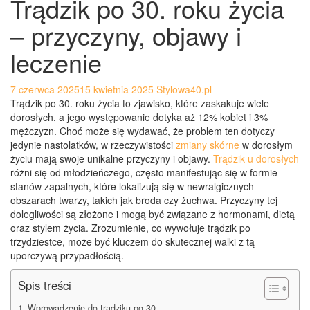
Trądzik po 30. roku życia
– przyczyny, objawy i
leczenie
7 czerwca 2025
15 kwietnia 2025
Stylowa40.pl
Trądzik po 30. roku życia to zjawisko, które zaskakuje wiele
dorosłych, a jego występowanie dotyka aż 12% kobiet i 3%
mężczyzn. Choć może się wydawać, że problem ten dotyczy
jedynie nastolatków, w rzeczywistości
zmiany skórne
w dorosłym
życiu mają swoje unikalne przyczyny i objawy.
Trądzik u dorosłych
różni się od młodzieńczego, często manifestując się w formie
stanów zapalnych, które lokalizują się w newralgicznych
obszarach twarzy, takich jak broda czy żuchwa. Przyczyny tej
dolegliwości są złożone i mogą być związane z hormonami, dietą
oraz stylem życia. Zrozumienie, co wywołuje trądzik po
trzydziestce, może być kluczem do skutecznej walki z tą
uporczywą przypadłością.
Spis treści
Wprowadzenie do trądziku po 30