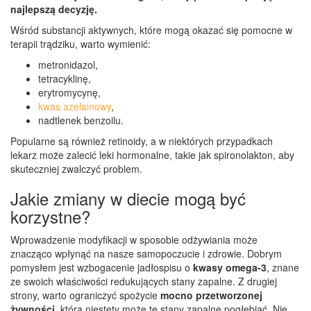
najlepszą decyzję.
Wśród substancji aktywnych, które mogą okazać się pomocne w
terapii trądziku, warto wymienić:
metronidazol,
tetracyklinę,
erytromycynę,
kwas azelainowy
,
nadtlenek benzoilu.
Popularne są również retinoidy, a w niektórych przypadkach
lekarz może zalecić leki hormonalne, takie jak spironolakton, aby
skuteczniej zwalczyć problem.
Jakie zmiany w diecie mogą być
korzystne?
Wprowadzenie modyfikacji w sposobie odżywiania może
znacząco wpłynąć na nasze samopoczucie i zdrowie. Dobrym
pomysłem jest wzbogacenie jadłospisu o
kwasy omega-3
, znane
ze swoich właściwości redukujących stany zapalne. Z drugiej
strony, warto ograniczyć spożycie
mocno przetworzonej
żywności
, która niestety może te stany zapalne pogłębiać. Nie