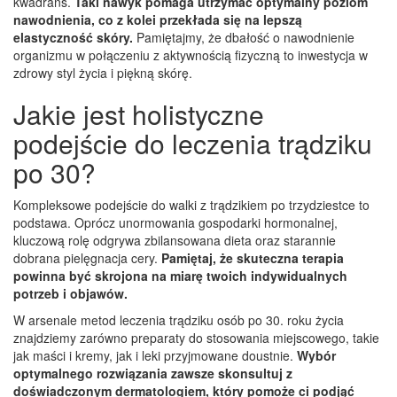
kwadrans.
Taki nawyk pomaga utrzymać optymalny poziom
nawodnienia, co z kolei przekłada się na lepszą
elastyczność skóry.
Pamiętajmy, że dbałość o nawodnienie
organizmu w połączeniu z aktywnością fizyczną to inwestycja w
zdrowy styl życia i piękną skórę.
Jakie jest holistyczne
podejście do leczenia trądziku
po 30?
Kompleksowe podejście do walki z trądzikiem po trzydziestce to
podstawa. Oprócz unormowania gospodarki hormonalnej,
kluczową rolę odgrywa zbilansowana dieta oraz starannie
dobrana pielęgnacja cery.
Pamiętaj, że skuteczna terapia
powinna być skrojona na miarę twoich indywidualnych
potrzeb i objawów.
W arsenale metod leczenia trądziku osób po 30. roku życia
znajdziemy zarówno preparaty do stosowania miejscowego, takie
jak maści i kremy, jak i leki przyjmowane doustnie.
Wybór
optymalnego rozwiązania zawsze skonsultuj z
doświadczonym dermatologiem, który pomoże ci podjąć