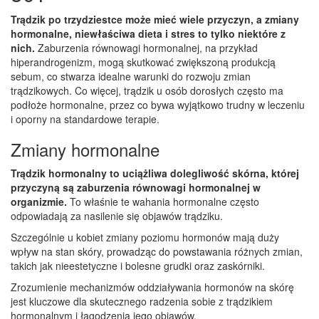
Trądzik po trzydziestce może mieć wiele przyczyn, a zmiany
hormonalne, niewłaściwa dieta i stres to tylko niektóre z
nich.
Zaburzenia równowagi hormonalnej, na przykład
hiperandrogenizm, mogą skutkować zwiększoną produkcją
sebum, co stwarza idealne warunki do rozwoju zmian
trądzikowych. Co więcej, trądzik u osób dorosłych często ma
podłoże hormonalne, przez co bywa wyjątkowo trudny w leczeniu
i oporny na standardowe terapie.
Zmiany hormonalne
Trądzik hormonalny to uciążliwa dolegliwość skórna, której
przyczyną są zaburzenia równowagi hormonalnej w
organizmie.
To właśnie te wahania hormonalne często
odpowiadają za nasilenie się objawów trądziku.
Szczególnie u kobiet zmiany poziomu hormonów mają duży
wpływ na stan skóry, prowadząc do powstawania różnych zmian,
takich jak nieestetyczne i bolesne grudki oraz zaskórniki.
Zrozumienie mechanizmów oddziaływania hormonów na skórę
jest kluczowe dla skutecznego radzenia sobie z trądzikiem
hormonalnym i łagodzenia jego objawów.