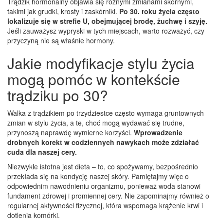
Trądzik hormonalny objawia się różnymi zmianami skórnymi,
takimi jak grudki, krosty i zaskórniki.
Po 30. roku życia często
lokalizuje się w strefie U, obejmującej brodę, żuchwę i szyję.
Jeśli zauważysz wypryski w tych miejscach, warto rozważyć, czy
przyczyną nie są właśnie hormony.
Jakie modyfikacje stylu życia
mogą pomóc w kontekście
trądziku po 30?
Walka z trądzikiem po trzydziestce często wymaga gruntownych
zmian w stylu życia, a te, choć mogą wydawać się trudne,
przynoszą naprawdę wymierne korzyści.
Wprowadzenie
drobnych korekt w codziennych nawykach może zdziałać
cuda dla naszej cery.
Niezwykle istotna jest dieta – to, co spożywamy, bezpośrednio
przekłada się na kondycję naszej skóry. Pamiętajmy więc o
odpowiednim nawodnieniu organizmu, ponieważ woda stanowi
fundament zdrowej i promiennej cery. Nie zapominajmy również o
regularnej aktywności fizycznej, która wspomaga krążenie krwi i
dotlenia komórki.