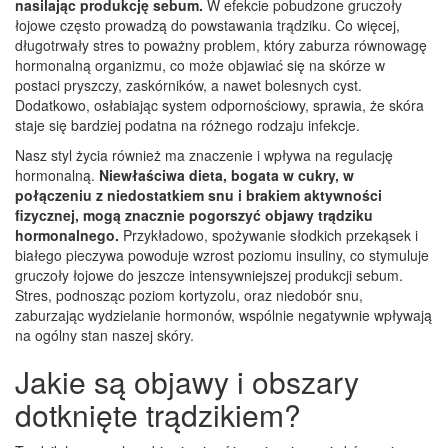
nasilając produkcję sebum.
W efekcie pobudzone gruczoły
łojowe często prowadzą do powstawania trądziku. Co więcej,
długotrwały stres to poważny problem, który zaburza równowagę
hormonalną organizmu, co może objawiać się na skórze w
postaci pryszczy, zaskórników, a nawet bolesnych cyst.
Dodatkowo, osłabiając system odpornościowy, sprawia, że skóra
staje się bardziej podatna na różnego rodzaju infekcje.
Nasz styl życia również ma znaczenie i wpływa na regulację
hormonalną.
Niewłaściwa dieta, bogata w cukry, w
połączeniu z niedostatkiem snu i brakiem aktywności
fizycznej, mogą znacznie pogorszyć objawy trądziku
hormonalnego.
Przykładowo, spożywanie słodkich przekąsek i
białego pieczywa powoduje wzrost poziomu insuliny, co stymuluje
gruczoły łojowe do jeszcze intensywniejszej produkcji sebum.
Stres, podnosząc poziom kortyzolu, oraz niedobór snu,
zaburzając wydzielanie hormonów, wspólnie negatywnie wpływają
na ogólny stan naszej skóry.
Jakie są objawy i obszary
dotknięte trądzikiem?