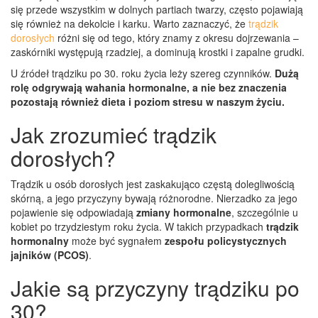
się przede wszystkim w dolnych partiach twarzy, często pojawiają
się również na dekolcie i karku. Warto zaznaczyć, że
trądzik
dorosłych
różni się od tego, który znamy z okresu dojrzewania –
zaskórniki występują rzadziej, a dominują krostki i zapalne grudki.
U źródeł trądziku po 30. roku życia leży szereg czynników.
Dużą
rolę odgrywają wahania hormonalne, a nie bez znaczenia
pozostają również dieta i poziom stresu w naszym życiu.
Jak zrozumieć trądzik
dorosłych?
Trądzik u osób dorosłych jest zaskakująco częstą dolegliwością
skórną, a jego przyczyny bywają różnorodne. Nierzadko za jego
pojawienie się odpowiadają
zmiany hormonalne
, szczególnie u
kobiet po trzydziestym roku życia. W takich przypadkach
trądzik
hormonalny
może być sygnałem
zespołu policystycznych
jajników (PCOS)
.
Jakie są przyczyny trądziku po
30?