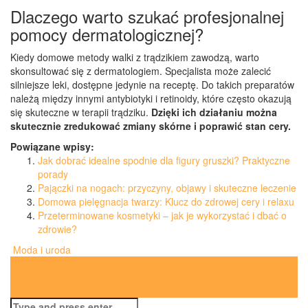
Dlaczego warto szukać profesjonalnej
pomocy dermatologicznej?
Kiedy domowe metody walki z trądzikiem zawodzą, warto
skonsultować się z dermatologiem. Specjalista może zalecić
silniejsze leki, dostępne jedynie na receptę. Do takich preparatów
należą między innymi antybiotyki i retinoidy, które często okazują
się skuteczne w terapii trądziku.
Dzięki ich działaniu można
skutecznie zredukować zmiany skórne i poprawić stan cery.
Powiązane wpisy:
Jak dobrać idealne spodnie dla figury gruszki? Praktyczne
porady
Pajączki na nogach: przyczyny, objawy i skuteczne leczenie
Domowa pielęgnacja twarzy: Klucz do zdrowej cery i relaxu
Przeterminowane kosmetyki – jak je wykorzystać i dbać o
zdrowie?
Moda i uroda
Post
←
Jak działają kosmetyki regenerujące? Przewodnik po
pielęgnacji
navigation
Jak dobrać kolor włosów do karnacji? Porady i trendy 2023
→
Search